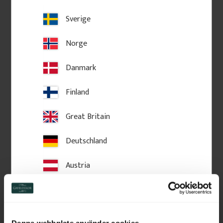
Sverige
Ich möchte Newsletter von Gaveldekor
Weiter
Norge
visibility
Danmark
Meine Daten speichern
Finland
Privatperson
Unternehmen
Great Britain
Deutschland
Austria
Switzerland
Netherlands
Denna webbplats använder cookies