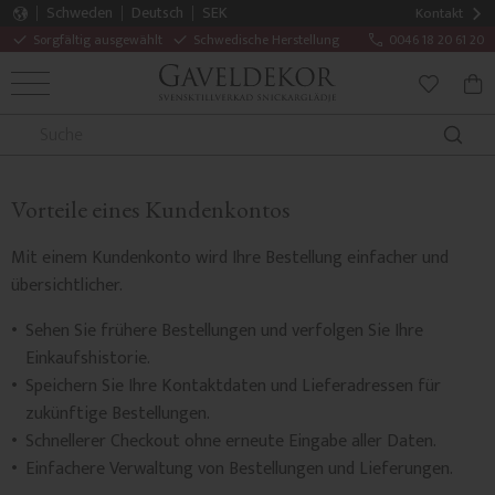
Schweden
Deutsch
SEK
Kontakt
Sorgfältig ausgewählt
Schwedische Herstellung
0046 18 20 61 20
MENÜ
WAR
FAVORITE
Vorteile eines Kundenkontos
Mit einem Kundenkonto wird Ihre Bestellung einfacher und
übersichtlicher.
Sehen Sie frühere Bestellungen und verfolgen Sie Ihre
Einkaufshistorie.
Speichern Sie Ihre Kontaktdaten und Lieferadressen für
zukünftige Bestellungen.
Schnellerer Checkout ohne erneute Eingabe aller Daten.
Einfachere Verwaltung von Bestellungen und Lieferungen.