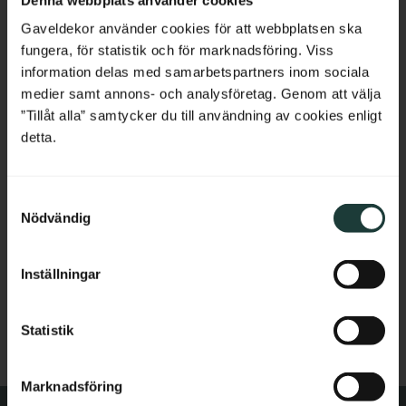
Belgium
Gaveldekor använder cookies för att webbplatsen ska
fungera, för statistik och för marknadsföring. Viss
Land
France
information delas med samarbetspartners inom sociala
medier samt annons- och analysföretag. Genom att välja
Bulgaria
”Tillåt alla” samtycker du till användning av cookies enligt
detta.
Croatia
S
Cyprus
Nödvändig
a
An abweichende Adresse liefern
m
Czech Republic
Kundendaten speichern
t
Inställningar
y
Estonia
Ihre personenbezogenen Daten werden gemäß unserer
c
Datenschutzerklärung
verarbeitet.
k
Statistik
Greece
e
s
Hungary
Marknadsföring
v