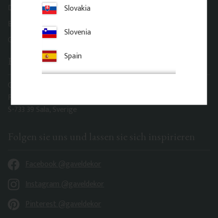
Datenschutzhinweise & Integritätsrichtlinie
Slovakia
Barrierefreiheit
Slovenia
Gaveldekor – My account
Spain
Büro adresse
Gaveldekor Sverige AB
Fridhemsgatan 33
S-733 39 Sala, Sverige
Folgen sie uns und lassen sie sich inspirieren
Facebook @gaveldekor
Instagram @gaveldekor
Pinterest @gaveldekor