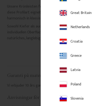
Unsere Krönleisten fertigen wir hingegen aus schwedischer Fic
diese Profilart eignet. Fichte sorgt für eine leichtere, feiner
Great Britain
harmonisch in klassische Wohnräume ein.
Sowohl Kiefer als auch Fichte liefern wir unbehandelt, bereit
Netherlands
individuellen Oberflächenbehandlung. Mit echtem nordschwedis
natürliches, langlebiges und zeitloses Material für Ihr Zuhause
Croatia
Greece
Latvia
Garanti på material
Poland
Vi erbjuder 10 års garanti på ditt köp, förutsatt att våra anvi
Anvisningar för målning och behandling
Slovenia