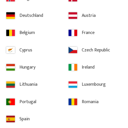
hte, die sich besonders gut für
e Anmutung und fügt sich
Deutschland
Austria
 zum Streichen oder zur
Belgium
France
chem Holz erhalten Sie ein
.
Cyprus
Czech Republic
Hungary
Ireland
Lithuania
Luxembourg
Portugal
Romania
sningar för målning och behandling av snickarglädje har följts.
Spain