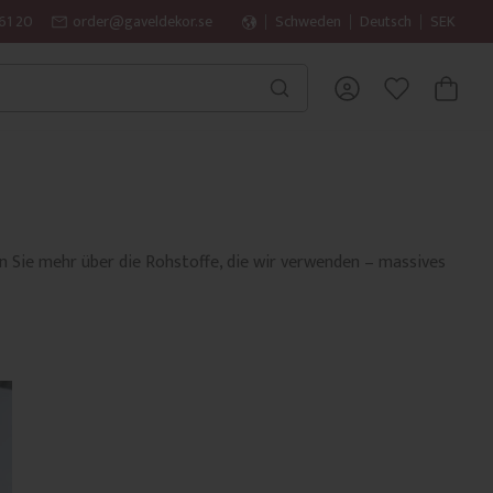
61 20
order@gaveldekor.se
Schweden
Deutsch
SEK
WARENK
FAVORITEN
en Sie mehr über die Rohstoffe, die wir verwenden – massives