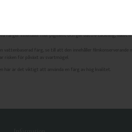
g i träet. En liten roller kan användas på plana ytor som kompleme
tiva färger innehåller mer pigment och ger bättre täckning, vilket 
en vattenbaserad färg, se till att den innehåller filmkonserverand
ar risken för påväxt av svartmögel.
n här är det viktigt att använda en färg av hög kvalitet.
Information