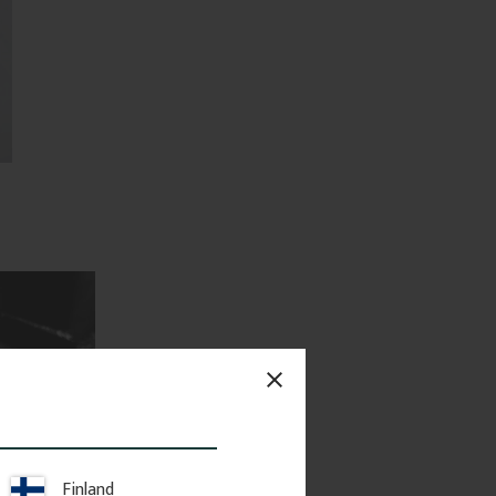
close
Finland