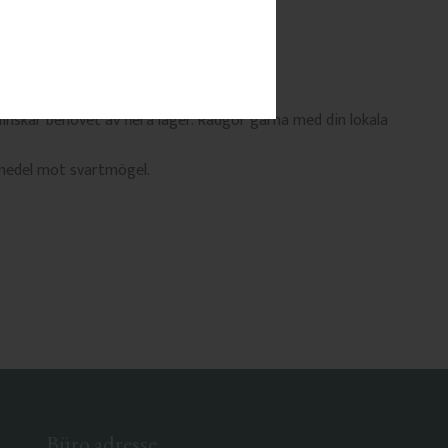
nt.
minskar behovet av flera lager. Rådgör gärna med din lokala
e medel mot svartmögel.
Büro adresse