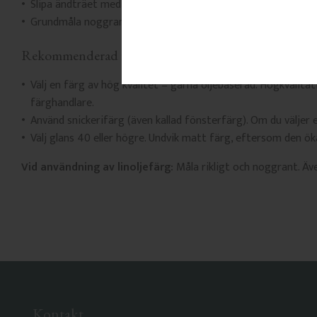
Slipa ändträet med fint sandpapper.
Grundmåla noggrant – helst med pensel för bästa inträngnin
Rekommenderad färgtyp
Välj en färg av hög kvalitet – gärna oljebaserad. Högkvalita
färghandlare.
Använd snickerifärg (även kallad fönsterfärg). Om du väljer 
Välj glans 40 eller högre. Undvik matt färg, eftersom den ök
Vid användning av linoljefärg:
Måla rikligt och noggrant. Äve
Kontakt