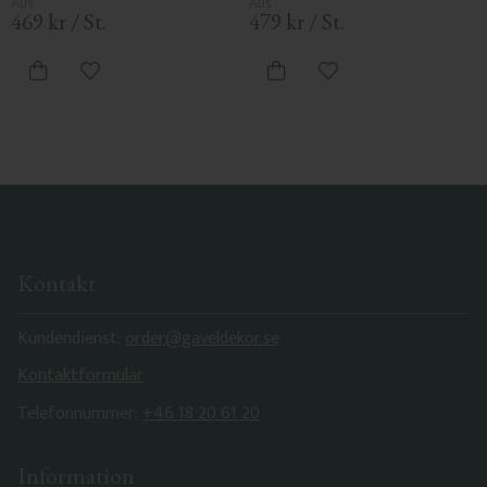
469
kr
/
St.
479
kr
/
St.
Zu Favoriten hinzufügen
Zu Favoriten hinzufü
Kontakt
Kundendienst:
order@gaveldekor.se
Kontaktformular
Telefonnummer:
+46 18 20 61 20
Information