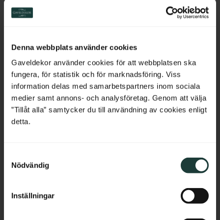
Switzerland
Netherlands
Denna webbplats använder cookies
Belgium
Gaveldekor använder cookies för att webbplatsen ska
fungera, för statistik och för marknadsföring. Viss
France
information delas med samarbetspartners inom sociala
medier samt annons- och analysföretag. Genom att välja
Bulgaria
”Tillåt alla” samtycker du till användning av cookies enligt
Fensterbekrönung aus 
Gesimsleiste aus Holz - 45 
detta.
Holz - Nr. 3-004
x 95 mm - Nr. 28-CL-003
Croatia
Fensterbekrönung aus Holz. 
Gesimsleiste aus Holz mit 
Dekoratives Element über 
geneigter Oberseite. Geeignet für 
S
Fenstern oder Türen für 
Fenster- und Türabschlüsse 
Cyprus
klassische Fassadendetails.
sowie zur Fassadengestaltung.
Nödvändig
a
m
Czech Republic
300
kr
/
St.
220
kr
/
Meter
t
Inställningar
y
Estonia
c
Zu Favoriten hinzufügen
Zu Favoriten hinzufü