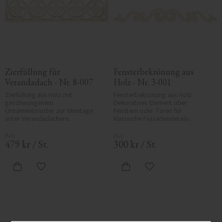
Zierfüllung für 
Fensterbekrönung aus 
Verandadach - Nr. 8-007
Holz - Nr. 3-001
Zierfüllung aus Holz mit 
Fensterbekrönung aus Holz. 
geschwungenem 
Dekoratives Element über 
Ornamentmuster zur Montage 
Fenstern oder Türen für 
unter Verandadächern.
klassische Fassadendetails.
479
kr
/
St.
300
kr
/
St.
Zu Favoriten hinzufügen
Zu Favoriten hinzufü