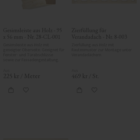
Gesimsleiste aus Holz - 95 
Zierfüllung für 
x 56 mm - Nr. 28-CL-001
Verandadach - Nr. 8-003
Gesimsleiste aus Holz mit 
Zierfüllung aus Holz mit 
geneigter Oberseite. Geeignet für 
Rautenmuster zur Montage unter 
Fenster- und Türabschlüsse 
Verandadächern.
sowie zur Fassadengestaltung.
225
kr
/
Meter
469
kr
/
St.
Zu Favoriten hinzufügen
Zu Favoriten hinzufü