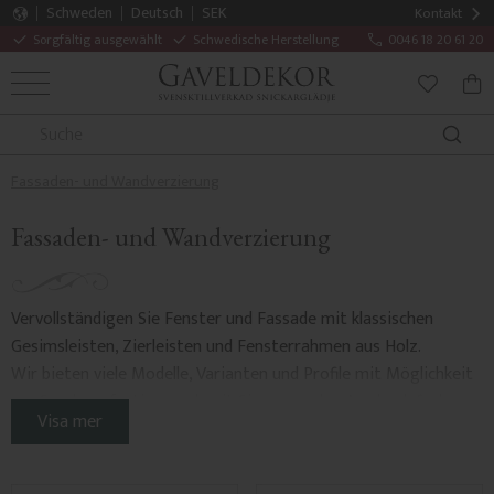
Schweden
Deutsch
SEK
Kontakt
Sorgfältig ausgewählt
Schwedische Herstellung
0046 18 20 61 20
MENÜ
WAR
FAVORITE
Fassaden- und Wandverzierung
Fassaden- und Wandverzierung
Vervollständigen Sie Fenster und Fassade mit klassischen
Gesimsleisten, Zierleisten und Fensterrahmen aus Holz.
Wir bieten viele Modelle, Varianten und Profile mit Möglichkeit
zur Sonderanfertigung, damit Sie genau den Ausdruck finden,
Visa mer
der zu Ihrem Haus passt.