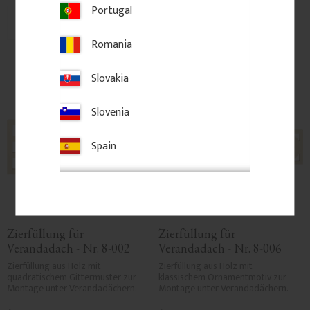
Portugal
Zu Favoriten hinzufügen
Zu Favoriten hinzufü
Romania
Slovakia
Slovenia
Spain
Zierfüllung für 
Zierfüllung für 
Verandadach - Nr. 8-002
Verandadach - Nr. 8-006
Zierfüllung aus Holz mit 
Zierfüllung aus Holz mit 
quadratischem Gittermuster zur 
klassischem Ornamentmotiv zur 
Montage unter Verandadächern.
Montage unter Verandadächern.