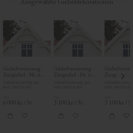
Ausgewählte Giebeldekorationen
Giebelverzierung - 
Giebelverzierung - 
Giebelverzier
Ziergiebel - Nr. 6-
Ziergiebel - Nr. 6-
Ziergiebel - 
050
004
005
Giebelverzierung aus 
Giebelverzierung aus 
Giebelverzierung
Holz. Wird in die 
Holz. Wird in die 
Holz. Wird in die 
Windbretter montiert zur 
Windbretter montiert zur 
Windbretter mont
Dekoration des Giebels. 
Dekoration des Giebels. 
Dekoration des G
Mit offenem 
Mit offenem 
Mit schlichtem 
6 000
kr
/
St.
3 100
kr
/
St.
3 100
kr
/
St
Ornamentmotiv.
geschwungenem Muster.
Schwungmuster
Zu Favoriten hinzufügen
Zu Favoriten hinzufügen
Zu 