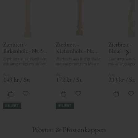
Zierbrett - 
Zierbrett - 
Zierbrett - 
Birkenholz - Nr. 5-
Kiefernholz - Nr. 
Birkenholz - 
011-B
011-F
007-B
Zierbrett aus Birkenholz 
Zierbrett aus Kiefernholz 
Zierbrett aus Bir
mit ausgesägtem Muster. 
mit ausgesägtem Muster. 
mit ausgesägtem
Wird in Geländern von 
Wird in Geländern von 
Wird in Geländer
Veranden oder Balkonen 
Veranden oder Balkonen 
Veranden oder B
montiert und verleiht 
montiert und verleiht 
montiert und verl
143
kr
/
St.
172
kr
/
St.
213
kr
/
St.
eine klassische 
eine klassische 
eine klassische 
Ausstrahlung.
Ausstrahlung.
Ausstrahlung.
Zu Favoriten hinzufügen
Zu Favoriten hinzufügen
Zu 
BELIEBT
BELIEBT
Pfosten & Pfostenkappen