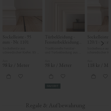
Sockelleiste - 95 
Türbekleidung - 
Sockelleiste - 
mm - Nr. 1101
Fensterbekleidung - 
120/145 mm -
95 mm - Nr. 2107
1107
Sockelleiste aus 
Traditionelle Fenster- 
Sockelleiste aus 
schwedischer Kiefer, 95 
und Türbekleidung aus 
schwedischer Kief
mm hoch. Erhältlich in 
Holz im Stil um 1900. 
mm stark. Höhe w
zwei Stärken: 15 oder 21 
21x95 mm.
120 oder 145 mm
mm. Klassisches, 
Klassisches, tradi
98
kr
/
Meter
98
kr
/
Meter
118
kr
/
Me
traditionelles Profil. Wird 
Profil. Wird pro 
pro Meter verkauft.
verkauft.
Zu Favoriten hinzufügen
Zu Favoriten hinzufügen
Zu 
FAVORIT
Regale & Aufbewahrung