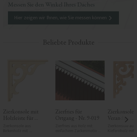
Messen Sie den Winkel Ihres Daches
Hier zeigen wir Ihnen, wie Sie messen können
Beliebte Produkte
Zierkonsole mit 
Zierfries für 
Zierkonsole f
Holzleiste für 
Ortgang - Nr. 9-019
Veranda - 
Veranda - Nr. 1-016-
Kiefernholz -
Zierkonsole aus 
Zierfries aus Holz mit 
Zierkonsole aus 
RL
Birkenholz mit 
einfachem Zackenmotiv 
001-F
Kiefernholz mit 
umlaufender Holzleiste 
für Ortgänge und 
geschwungenem