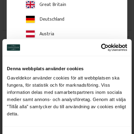
Great Britain
Deutschland
Austria
Holzleisten für den
Zierkonsolen & Verandadekor
Innenbereich
Switzerland
Netherlands
Denna webbplats använder cookies
Belgium
Gaveldekor använder cookies för att webbplatsen ska
fungera, för statistik och för marknadsföring. Viss
France
information delas med samarbetspartners inom sociala
medier samt annons- och analysföretag. Genom att välja
Bulgaria
”Tillåt alla” samtycker du till användning av cookies enligt
detta.
Geländer & Holzpfosten
Giebelverzierungen
Croatia