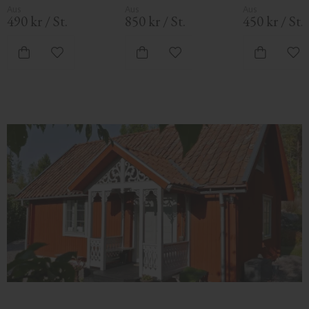
und klassischem 
Traufen.
Ornamentmotiv f
Schnörkelmotiv für 
Veranden.
490
kr
/
St.
850
kr
/
St.
450
kr
/
St.
Veranden.
Zu Favoriten hinzufügen
Zu Favoriten hinzufügen
Zu 