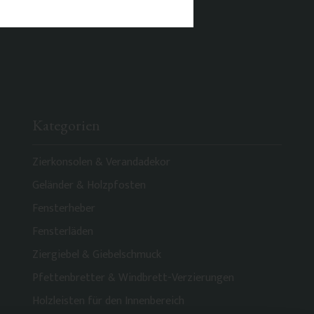
Kategorien
Zierkonsolen & Verandadekor
Geländer & Holzpfosten
Fensterheber
Fensterläden
Ziergiebel & Giebelschmuck
Pfettenbretter & Windbrett-Verzierungen
Holzleisten für den Innenbereich