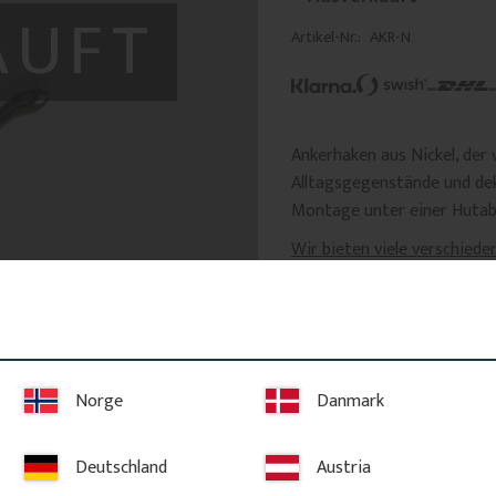
AUFT
Artikel-Nr.
AKR-N
Ankerhaken aus Nickel, der v
Alltagsgegenstände und dek
Montage unter einer Hutabl
Wir bieten viele verschiede
Produktinformation
Maße: Höhe: 55 mm, B
mm, Breite der Befes
Norge
Danmark
Schrauben zur Montag
Kleinere Farbabweich
natürlich und beeintr
Deutschland
Austria
Produkts.