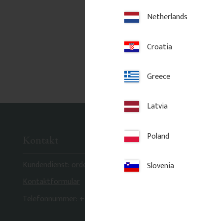
Netherlands
Croatia
Greece
Latvia
Poland
Kontakt
Kundendienst:
order@gaveldekor.se
Slovenia
Kontaktformular
Telefonnummer:
+46 18 20 61 20