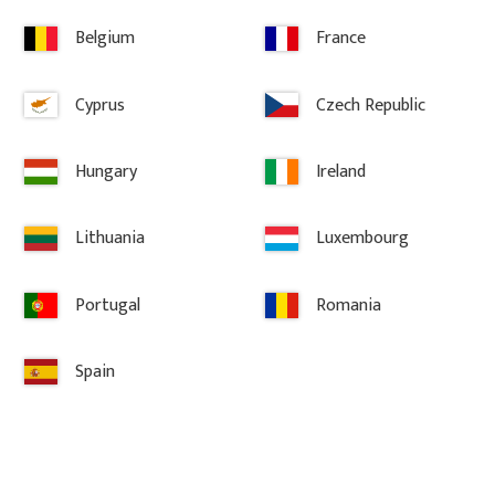
Belgium
France
Lieferung & Rückgabe
Cyprus
Czech Republic
Hungary
Ireland
Lithuania
Luxembourg
Portugal
Romania
Information
AGB
Spain
Reklamation & Rückgabe
Über Gaveldekor
Impressum