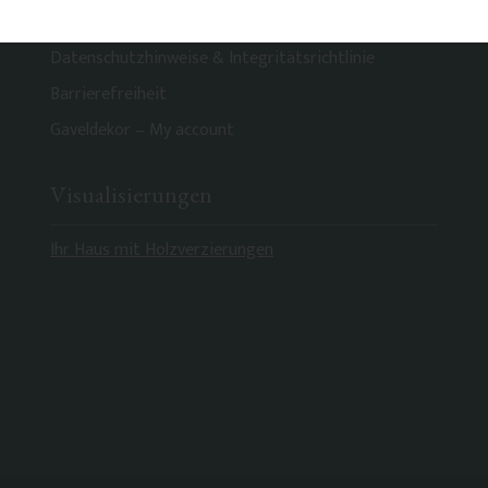
Widerrufsrecht
Datenschutzhinweise & Integritätsrichtlinie
Barrierefreiheit
Gaveldekor – My account
Visualisierungen
Ihr Haus mit Holzverzierungen