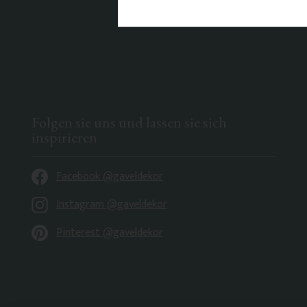
Folgen sie uns und lassen sie sich
inspirieren
Facebook @gaveldekor
Instagram @gaveldekor
Pinterest @gaveldekor