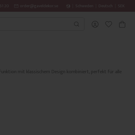
61 20
order@gaveldekor.se
Schweden
Deutsch
SEK
WARENK
FAVORITEN
Funktion mit klassischem Design kombiniert, perfekt für alle
n