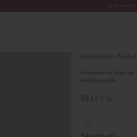
0046 18 20 
Ankerhaken Nickel
Ankerhaken aus Nickel, der 
Einrichtungsstile.
88
kr
/
St.
Zu Favoriten hinzufüge
Ausverkauft