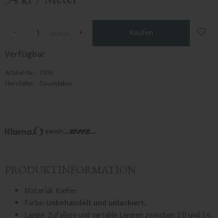
Zu F
-
+
Kaufen
Meter
Verfügbar
Artikel-Nr.
3106
Hersteller
Gaveldekor
PRODUKTINFORMATION
Material: Kiefer.
Farbe:
Unbehandelt und unlackiert.
Länge: Zufällige und variable Längen zwischen 2.0 und 3.6