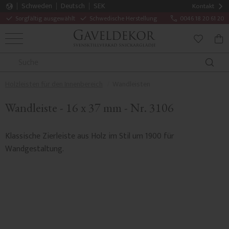
Schweden
Deutsch
SEK
Kontakt
Sorgfältig ausgewählt
Schwedische Herstellung
0046 18 20 61 20
MENÜ
WAR
FAVORITE
Holzleisten für den Innenbereich
Wandleisten
Wandleiste - 16 x 37 mm - Nr. 3106
Klassische Zierleiste aus Holz im Stil um 1900 für
Wandgestaltung.