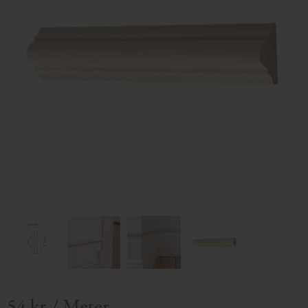
54
kr
/
Meter