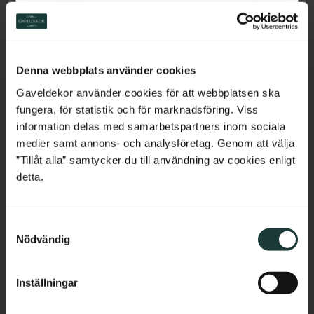
Switzerland
Netherlands
Denna webbplats använder cookies
Belgium
Gaveldekor använder cookies för att webbplatsen ska
fungera, för statistik och för marknadsföring. Viss
France
information delas med samarbetspartners inom sociala
Musterstück - Dekorative 
Montagekleber Illbruck 
medier samt annons- och analysföretag. Genom att välja
Holzleiste 16 x 37 mm - 
PL600
Bulgaria
”Tillåt alla” samtycker du till användning av cookies enligt
Nr. 3106
Musterstück, ca. 15 cm. 
PL 600 Montagekleber für 
detta.
Holzleiste im klassischen Stil.
sichere Befestigung von Leisten, 
Sockelklötzen und Holzteilen an 
Croatia
der Wand. Starke Haftung, 
einfache Anwendung.
S
Cyprus
Nödvändig
a
20
kr
/
St.
95
kr
/
St.
m
Czech Republic
t
Inställningar
Zu Favoriten hinzufügen
Zu Favoriten hinzufü
y
Estonia
c