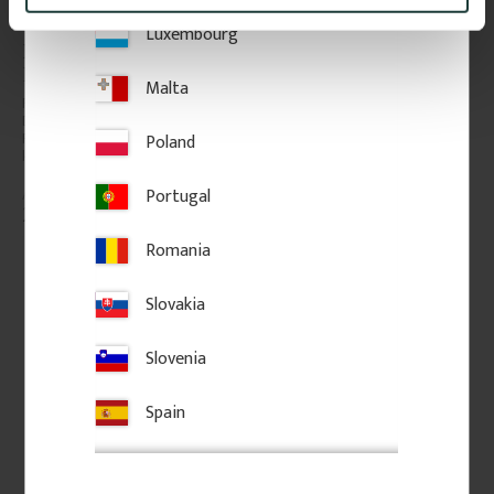
Luxembourg
Fensterbekrönung aus 
Fensterbekrönung aus 
Holz - Nr. 3-002
Holz - Nr. 3-003
Malta
Fensterbekrönung aus Holz. 
Fensterbekrönung aus Holz. 
Dekoratives Element über 
Dekoratives Element über 
Fenstern oder Türen für 
Fenstern oder Türen für 
Poland
klassische Fassadendetails.
klassische Fassadendetails.
Portugal
270
kr
/
St.
300
kr
/
St.
Romania
Zu Favoriten hinzufügen
Zu Favoriten hinzufü
Slovakia
Slovenia
Spain