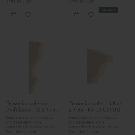
150
kr
/
St.
155
kr
/
St.
FAVORIT
Zu Favoriten hinzufügen
Zu Favoriten hinzufü
Fensterkonsole mit 
Fensterkonsole - 10,8 x 8 
Profilkante - 32 x 9 x 4 
x 3 cm - Nr. 10-GD-102
cm - Nr. 10-KR-03
Fensterkonsole aus Holz. Zur 
Fensterkonsole aus Holz. Zur 
Montage unter dem 
Montage unter dem 
Fensterblech als dekoratives 
Fensterblech als dekoratives 
Fassadenelement.
Fassadenelement.