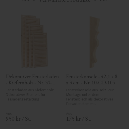
Dekorativer Fensterladen 
Fensterkonsole - 42,1 x 8 
- Kiefernholz - Nr. 39-
x 3 cm - Nr. 10-GD-105
CW-1
Fensterladen aus Kiefernholz. 
Fensterkonsole aus Holz. Zur 
Dekoratives Element für 
Montage unter dem 
Fassadengestaltung.
Fensterblech als dekoratives 
Fassadenelement.
950
kr
/
St.
175
kr
/
St.