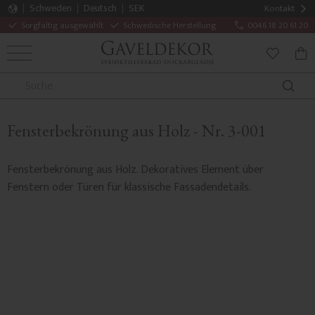
Schweden
Deutsch
SEK
Kontakt
Sorgfältig ausgewählt
Schwedische Herstellung
0046 18 20 61 20
MENÜ
WAR
FAVORITE
Fensterbekrönung aus Holz - Nr. 3-001
Fensterbekrönung aus Holz. Dekoratives Element über
Fenstern oder Türen für klassische Fassadendetails.