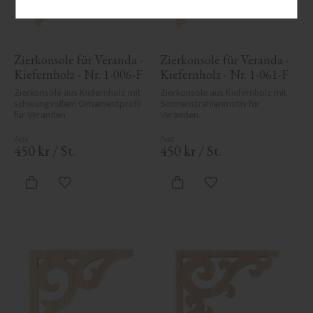
Zierkonsole für Veranda - 
Zierkonsole für Veranda - 
Kiefernholz - Nr. 1-006-F
Kiefernholz - Nr. 1-061-F
Zierkonsole aus Kiefernholz mit 
Zierkonsole aus Kiefernholz mit 
schwungvollem Ornamentprofil 
Sonnenstrahlenmotiv für 
für Veranden.
Veranden.
450
kr
/
St.
450
kr
/
St.
Zu Favoriten hinzufügen
Zu Favoriten hinzufü