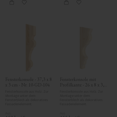
Zu Favoriten hinzufügen
Zu Favoriten hinzufü
Fensterkonsole - 37,3 x 8 
Fensterkonsole mit 
x 3 cm - Nr. 10-GD-104
Profilkante - 26 x 8 x 3,4 
cm - Nr. 10-KR-06
Fensterkonsole aus Holz. Zur 
Fensterkonsole aus Holz. Zur 
Montage unter dem 
Montage unter dem 
Fensterblech als dekoratives 
Fensterblech als dekoratives 
Fassadenelement.
Fassadenelement.