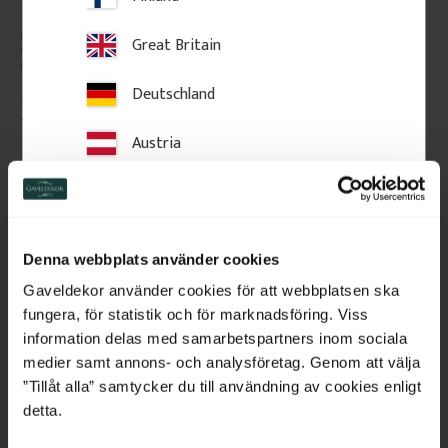
001
Zierfüllung aus Holz mit 
Gesimsleiste aus Holz mit 
geschwungenem 
geneigter Oberseite. Geeignet 
Great Britain
Ornamentmuster zur Montage 
für Fenster- und Türabschlüsse 
unter Verandadächern.
sowie zur Fassadengestaltung.
Deutschland
479
kr
/
St.
225
kr
/
Meter
Austria
Zu Favoriten hinzufügen
Zu Favoriten hinzufü
Switzerland
Netherlands
Denna webbplats använder cookies
Belgium
Gaveldekor använder cookies för att webbplatsen ska
fungera, för statistik och för marknadsföring. Viss
France
information delas med samarbetspartners inom sociala
medier samt annons- och analysföretag. Genom att välja
Bulgaria
”Tillåt alla” samtycker du till användning av cookies enligt
detta.
Croatia