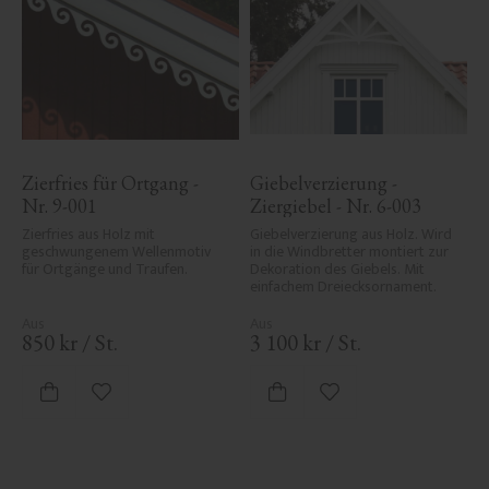
Zierfries für Ortgang - 
Giebelverzierung - 
Nr. 9-001
Ziergiebel - Nr. 6-003
Zierfries aus Holz mit 
Giebelverzierung aus Holz. Wird 
geschwungenem Wellenmotiv 
in die Windbretter montiert zur 
für Ortgänge und Traufen.
Dekoration des Giebels. Mit 
einfachem Dreiecksornament.
850
kr
/
St.
3 100
kr
/
St.
Zu Favoriten hinzufügen
Zu Favoriten hinzufü