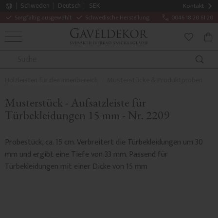
Schweden
Deutsch
SEK
Kontakt
Sorgfältig ausgewählt
Schwedische Herstellung
0046 18 20 61 20
MENÜ
WAR
FAVORITE
Holzleisten für den Innenbereich
Musterstücke & Produktproben
Musterstück - Aufsatzleiste für
Türbekleidungen 15 mm - Nr. 2209
Probestück, ca. 15 cm. Verbreitert die Türbekleidungen um 30
mm und ergibt eine Tiefe von 33 mm. Passend für
Türbekleidungen mit einer Dicke von 15 mm