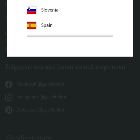
Gaveldekor – My account
Slovenia
Büro adresse
Spain
Gaveldekor Sverige AB
Fridhemsgatan 33
S-733 39 Sala, Sverige
Folgen sie uns und lassen sie sich inspirieren
Facebook @gaveldekor
Instagram @gaveldekor
Pinterest @gaveldekor
Visualisierungen