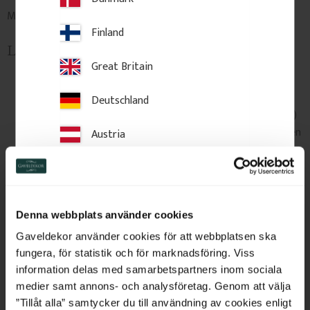
Muster einer Holzleiste aus Kiefer. Länge - ca. 15 cm
Finland
Lieferung und Lieferzeiten
Great Britain
Lieferzeit:
innerhalb Schwedens 7–10 Werktage,
innerhalb Europas 2–3 Wochen.
Deutschland
Größere Artikel (zum Beispiel lange Leisten oder Profile)
werden an Ihre Anschrift geliefert, kleinere Pakete gehen
Austria
in der Regel zu einer Abholstelle.
Spediteure: DHL, UPS und DSV. Die Abholung in unserer
Switzerland
Werkstatt ist in einigen Fällen möglich.
Mehr erfahren
.
Rücksendungen & Bedingungen: siehe unsere
Allgemeinen
Netherlands
Denna webbplats använder cookies
Geschäftsbedingungen
.
Belgium
Gaveldekor använder cookies för att webbplatsen ska
In Schweden gefertigte dekorative Details von Gaveldekor.
fungera, för statistik och för marknadsföring. Viss
France
information delas med samarbetspartners inom sociala
medier samt annons- och analysföretag. Genom att välja
Bulgaria
”Tillåt alla” samtycker du till användning av cookies enligt