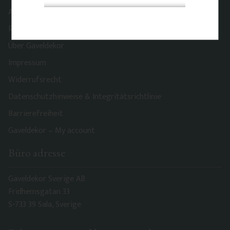
AGB
Reklamation & Rückgabe
Über Gaveldekor
Impressum
Widerrufsrecht
Datenschutzhinweise & Integritätsrichtlinie
Barrierefreiheit
Gaveldekor – My account
Büro adresse
Gaveldekor Sverige AB
Fridhemsgatan 33
S-733 39 Sala, Sverige