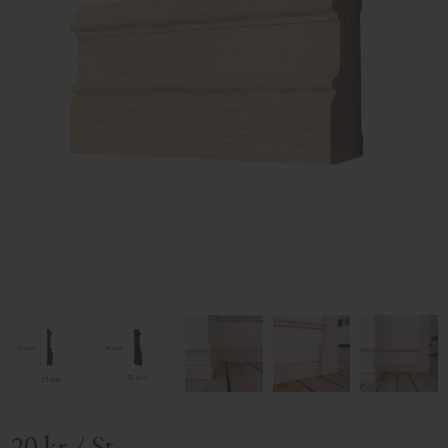
20
kr
/
St.