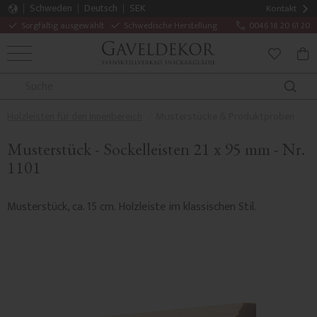
Schweden
Deutsch
SEK
Kontakt
Sorgfältig ausgewählt
Schwedische Herstellung
0046 18 20 61 20
MENÜ
WAR
FAVORITE
Holzleisten für den Innenbereich
Musterstücke & Produktproben
Musterstück - Sockelleisten 21 x 95 mm - Nr.
1101
Musterstück, ca. 15 cm. Holzleiste im klassischen Stil.