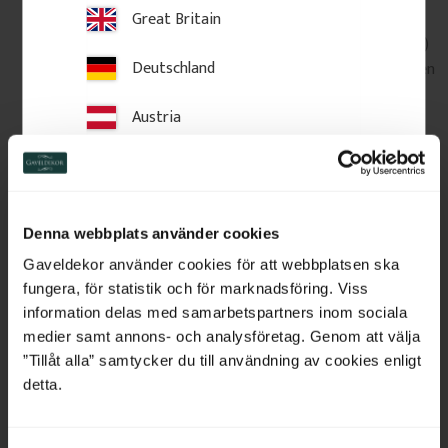
Great Britain
innerhalb Europas 2–3 Wochen.
Größere Artikel (zum Beispiel lange Leisten oder Profile)
Deutschland
werden an Ihre Anschrift geliefert, kleinere Pakete gehen
in der Regel zu einer Abholstelle.
Austria
Spediteure: DHL, UPS und DSV. Die Abholung in unserer
Werkstatt ist in einigen Fällen möglich.
Mehr erfahren
.
Switzerland
Rücksendungen & Bedingungen: siehe unsere
Allgemeinen
Geschäftsbedingungen
.
Netherlands
Denna webbplats använder cookies
In Schweden gefertigte dekorative Details von Gaveldekor.
Belgium
Gaveldekor använder cookies för att webbplatsen ska
fungera, för statistik och för marknadsföring. Viss
France
information delas med samarbetspartners inom sociala
Verwandte Produkte
medier samt annons- och analysföretag. Genom att välja
Bulgaria
”Tillåt alla” samtycker du till användning av cookies enligt
detta.
Croatia