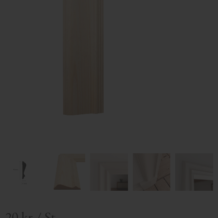
20
kr
/
St.