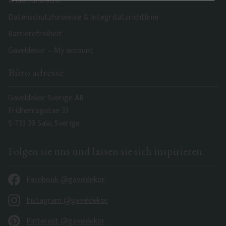
Widerrufsrecht
Datenschutzhinweise & Integritätsrichtlinie
Barrierefreiheit
Gaveldekor – My account
Büro adresse
Gaveldekor Sverige AB
Fridhemsgatan 33
S-733 39 Sala, Sverige
Folgen sie uns und lassen sie sich inspirieren
Facebook @gaveldekor
Instagram @gaveldekor
Pinterest @gaveldekor