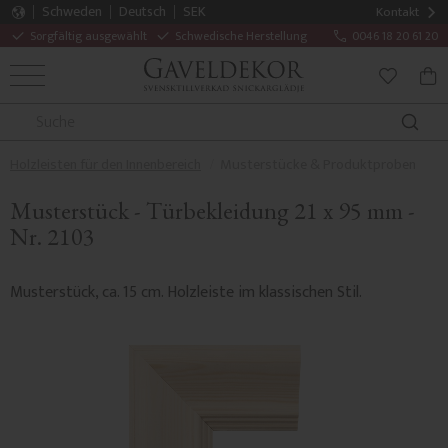
Schweden
Deutsch
SEK
Kontakt
Sorgfältig ausgewählt
Schwedische Herstellung
0046 18 20 61 20
MENÜ
WAR
FAVORITE
Holzleisten für den Innenbereich
Musterstücke & Produktproben
Musterstück - Türbekleidung 21 x 95 mm -
Nr. 2103
Musterstück, ca. 15 cm. Holzleiste im klassischen Stil.