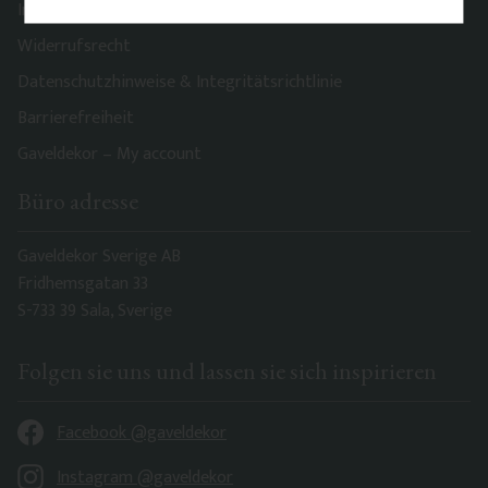
Impressum
Widerrufsrecht
Datenschutzhinweise & Integritätsrichtlinie
Barrierefreiheit
Gaveldekor – My account
Büro adresse
Gaveldekor Sverige AB
Fridhemsgatan 33
S-733 39 Sala, Sverige
Folgen sie uns und lassen sie sich inspirieren
Facebook @gaveldekor
Instagram @gaveldekor