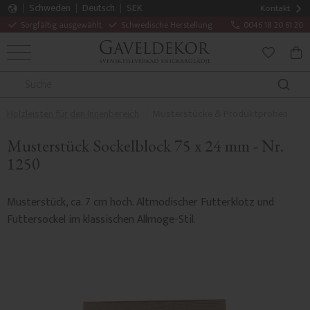
Schweden
Deutsch
SEK
Kontakt
Sorgfältig ausgewählt
Schwedische Herstellung
0046 18 20 61 20
MENÜ
WAR
FAVORITE
Holzleisten für den Innenbereich
Musterstücke & Produktproben
Musterstück Sockelblock 75 x 24 mm - Nr.
1250
Musterstück, ca. 7 cm hoch. Altmodischer Futterklotz und
Futtersockel im klassischen Allmoge-Stil.