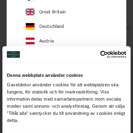
Lieferzeit:
innerhalb Schwedens 7–10 Werktage,
Great Britain
innerhalb Europas 2–3 Wochen.
Größere Artikel (zum Beispiel lange Leisten oder Profile)
Deutschland
werden an Ihre Anschrift geliefert, kleinere Pakete gehen
in der Regel zu einer Abholstelle.
Austria
Spediteure: DHL, UPS und DSV. Die Abholung in unserer
Werkstatt ist in einigen Fällen möglich.
Mehr erfahren
.
Switzerland
Rücksendungen & Bedingungen: siehe unsere
Allgemeinen
Geschäftsbedingungen
.
Netherlands
Denna webbplats använder cookies
In Schweden gefertigte dekorative Details von Gaveldekor.
Belgium
Gaveldekor använder cookies för att webbplatsen ska
fungera, för statistik och för marknadsföring. Viss
France
information delas med samarbetspartners inom sociala
Verwandte Produkte
medier samt annons- och analysföretag. Genom att välja
Bulgaria
”Tillåt alla” samtycker du till användning av cookies enligt
detta.
Croatia