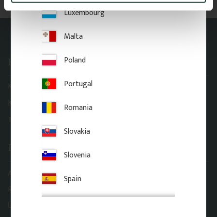
Luxembourg
Malta
Poland
Kontakt
Portugal
Kundendienst:
order@gaveldekor.se
Kontaktformular
Romania
Telefonnummer:
+46 18 20 61 20
Slovakia
Information
Slovenia
AGB
Spain
Reklamation & Rückgabe
Über Gaveldekor