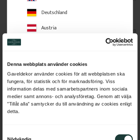
in der Regel zu einer Abholstelle.
Deutschland
Spediteure: DHL, UPS und DSV. Die Abholung in unserer
Werkstatt ist in einigen Fällen möglich.
Mehr erfahren
.
Austria
Rücksendungen & Bedingungen: siehe unsere
Allgemeinen
Geschäftsbedingungen
.
Switzerland
In Schweden gefertigte dekorative Details von Gaveldekor.
Netherlands
Denna webbplats använder cookies
Belgium
Gaveldekor använder cookies för att webbplatsen ska
Verwandte Produkte
fungera, för statistik och för marknadsföring. Viss
France
information delas med samarbetspartners inom sociala
medier samt annons- och analysföretag. Genom att välja
Bulgaria
”Tillåt alla” samtycker du till användning av cookies enligt
detta.
Croatia
S
Cyprus
Nödvändig