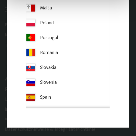
Malta
Kontakt
Poland
Kundendienst:
order@gaveldekor.se
Kontaktformular
Portugal
Telefonnummer:
+46 18 20 61 20
Romania
Information
Slovakia
AGB
Slovenia
Reklamation & Rückgabe
Spain
Über Gaveldekor
Impressum
Widerrufsrecht
Datenschutzhinweise & Integritätsrichtlinie