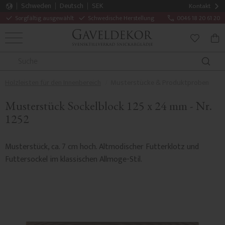
Schweden
Deutsch
SEK
Kontakt
Sorgfältig ausgewählt
Schwedische Herstellung
0046 18 20 61 20
MENÜ
WAR
FAVORITE
Holzleisten für den Innenbereich
Musterstücke & Produktproben
Musterstück Sockelblock 125 x 24 mm - Nr.
1252
Musterstück, ca. 7 cm hoch. Altmodischer Futterklotz und
Futtersockel im klassischen Allmoge-Stil.