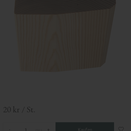
20
kr
/
St.
Zu F
-
+
Kaufen
St.