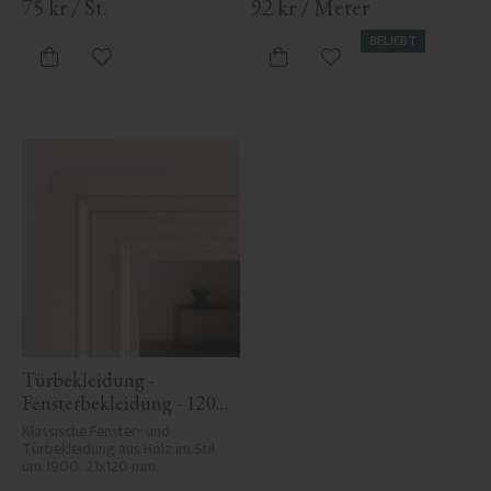
75
kr
/
St.
92
kr
/
Meter
BELIEBT
Zu Favoriten hinzufügen
Zu Favoriten hinzufü
Türbekleidung - 
Fensterbekleidung - 120 
mm - Nr. 2101
Klassische Fenster- und 
Türbekleidung aus Holz im Stil 
um 1900. 21x120 mm.