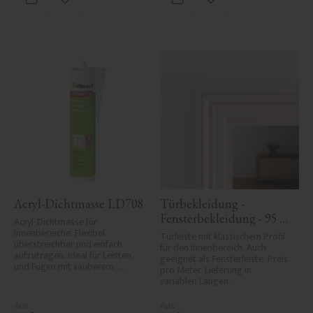
Zu Favoriten hinzufügen
Zu Favoriten hinzufü
Acryl-Dichtmasse LD708
Türbekleidung - 
Fensterbekleidung - 95 
Acryl-Dichtmasse für 
Innenbereiche. Flexibel, 
mm - Nr. 2109
Türleiste mit klassischem Profil 
überstreichbar und einfach 
für den Innenbereich. Auch 
aufzutragen. Ideal für Leisten 
geeignet als Fensterleiste. Preis 
und Fugen mit sauberem, 
pro Meter. Lieferung in 
haltbarem Finish.
variablen Längen.