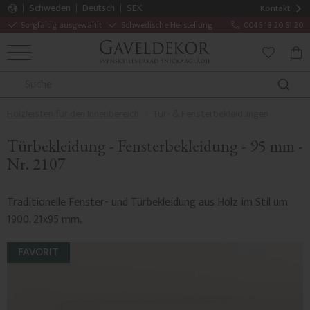
Schweden
Deutsch
SEK
Kontakt
Sorgfältig ausgewählt
Schwedische Herstellung
0046 18 20 61 20
MENÜ
WAR
FAVORITE
Holzleisten für den Innenbereich
Tür- & Fensterbekleidungen
Türbekleidung - Fensterbekleidung - 95 mm -
Nr. 2107
Traditionelle Fenster- und Türbekleidung aus Holz im Stil um
1900. 21x95 mm.
FAVORIT