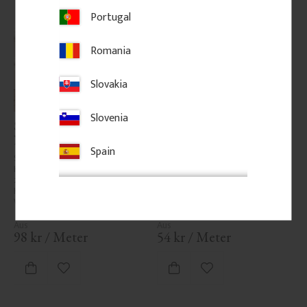
Portugal
Romania
Slovakia
Slovenia
Sockelleiste - 95 mm - 
Wandleiste - 16 x 37 mm 
Nr. 1101
- Nr. 3106
Spain
Sockelleiste aus schwedischer 
Klassische Zierleiste aus Holz im 
Kiefer, 95 mm hoch. Erhältlich in 
Stil um 1900 für 
zwei Stärken: 15 oder 21 mm. 
Wandgestaltung.
Klassisches, traditionelles Profil. 
Wird pro Meter verkauft.
98
kr
/
Meter
54
kr
/
Meter
Zu Favoriten hinzufügen
Zu Favoriten hinzufü