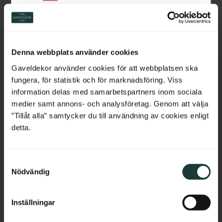
Switzerland
Netherlands
Sockelklotz - 
Sockelklotz - 
Denna webbplats använder cookies
Sockelblock - 101 x 24 
Sockelblock - 101 x 24 
mm - Nr. 1207
mm - Nr. 1271
Belgium
Sockelklotz aus Holz im Stil um 
Sockelklotz aus Holz im Stil um 
Gaveldekor använder cookies för att webbplatsen ska
1900. Harmonischer Abschluss 
1900. Harmonischer Abschluss 
fungera, för statistik och för marknadsföring. Viss
zwischen Türbekleidung und 
zwischen Türbekleidung und 
France
Fußleiste.
Fußleiste.
information delas med samarbetspartners inom sociala
medier samt annons- och analysföretag. Genom att välja
Bulgaria
195
kr
/
St.
195
kr
/
St.
”Tillåt alla” samtycker du till användning av cookies enligt
detta.
NEUHEIT
NEUHEIT
Croatia
Zu Favoriten hinzufügen
Zu Favoriten hinzufü
S
Cyprus
Nödvändig
a
m
Czech Republic
t
Inställningar
y
Estonia
c