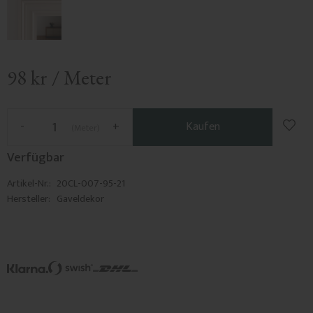
98
kr
/
Meter
Zu F
-
+
Kaufen
Meter
Verfügbar
Artikel-Nr.
20CL-007-95-21
Hersteller
Gaveldekor