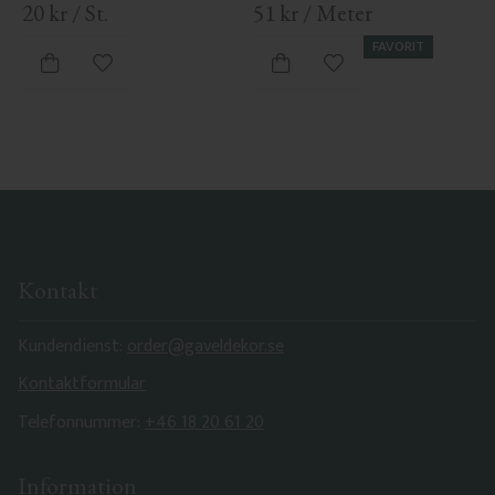
20
kr
/
St.
51
kr
/
Meter
FAVORIT
Zu Favoriten hinzufügen
Zu Favoriten hinzufü
Kontakt
Kundendienst:
order@gaveldekor.se
Kontaktformular
Telefonnummer:
+46 18 20 61 20
Information