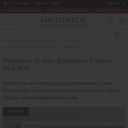
Schweden
Deutsch
SEK
Kontakt
Sorgfältig ausgewählt
Schwedische Herstellung
0046 18 20 61 20
MENÜ
WAR
FAVORITE
Holzleisten für den Innenbereich
Wandleisten
Wandleiste 26 mm - Kompletter Rahmen
nach Maß
Bestellen Sie einen maßgefertigten Wandrahmen in Ihrer
Wunschgröße. Geben Sie einfach Breite und Höhe an, und wir
fertigen einen kompletten Rahmen nac
FAVORIT