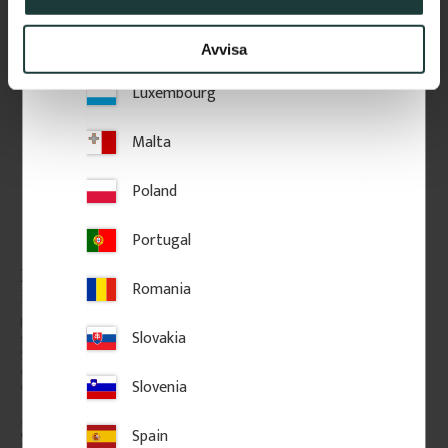
Verwandte Produkte
Lithuania
Avvisa
Luxembourg
Malta
Poland
Portugal
Montagekleber Illbruck 
Kartuschenpistole für 
Romania
PL600
Montagekleber
PL 600 Montagekleber für 
Kartuschenpistole aus Stahl für 
Slovakia
sichere Befestigung von Leisten, 
300 ml Kartuschen. Für Acryl, 
Sockelklötzen und Holzteilen an 
Dichtmasse und Montagekleber 
der Wand. Starke Haftung, 
bei der Montage von Leisten 
Slovenia
einfache Anwendung.
und Holzdetails.
Spain
95
kr
/
St.
125
kr
/
St.