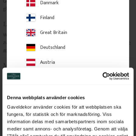
Geeignet für moderne und klassische Innenräume, in denen
Danmark
glatte Wände strukturiert werden sollen.
Finland
Längere Längen
Great Britain
Wenn Sie die Leiste lieber als Meterware kaufen und selbst
zuschneiden möchten, finden Sie sie hier:
Leiste als Meterware
Deutschland
ansehen
Austria
Musterstücke
Kaufen Sie ein
Musterstück dieser Leiste
Switzerland
Netherlands
Denna webbplats använder cookies
Belgium
Gaveldekor använder cookies för att webbplatsen ska
fungera, för statistik och för marknadsföring. Viss
France
information delas med samarbetspartners inom sociala
medier samt annons- och analysföretag. Genom att välja