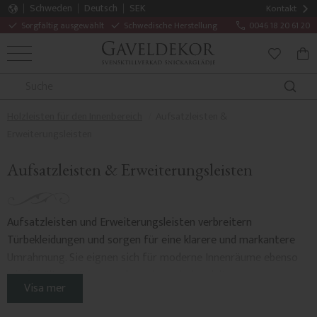
Schweden
Deutsch
SEK
Kontakt
Sorgfältig ausgewählt
Schwedische Herstellung
0046 18 20 61 20
MENÜ
WAR
FAVORITE
Holzleisten für den Innenbereich
Aufsatzleisten &
Erweiterungsleisten
Aufsatzleisten & Erweiterungsleisten
Aufsatzleisten und Erweiterungsleisten verbreitern
Türbekleidungen und sorgen für eine klarere und markantere
Umrahmung. Sie eignen sich für moderne Innenräume ebenso
wie für ältere Häuser und werden unbehandelt aus
Visa mer
skandinavischer Kiefer geliefert.