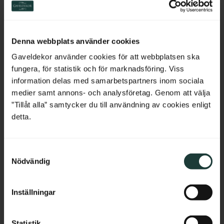
mit unseren Aufsatzleisten 
mit unseren Aufsatzleisten 
Switzerland
verwendet werden kann. Sorgt 
verwendet werden kann. Sorgt 
für eine klare Umrahmung und 
für eine klare Umrahmung und 
lässt sich leicht mit einem 
lässt sich leicht mit einem 
Netherlands
Backband erweitern.
Backband erweitern.
Denna webbplats använder cookies
75
kr
/
Meter
75
kr
/
Meter
Belgium
Gaveldekor använder cookies för att webbplatsen ska
fungera, för statistik och för marknadsföring. Viss
France
Zu Favoriten hinzufügen
Zu Favoriten hinzufü
information delas med samarbetspartners inom sociala
medier samt annons- och analysföretag. Genom att välja
Bulgaria
”Tillåt alla” samtycker du till användning av cookies enligt
detta.
33
%
Croatia
S
Cyprus
Nödvändig
a
m
Czech Republic
t
Inställningar
y
Estonia
c
k
Statistik