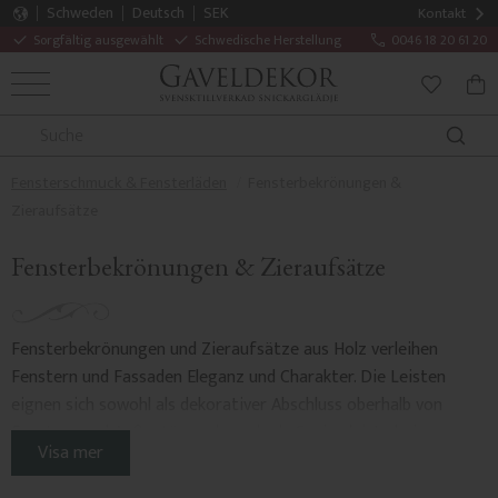
Schweden
Deutsch
SEK
Kontakt
Sorgfältig ausgewählt
Schwedische Herstellung
0046 18 20 61 20
MENÜ
WAR
FAVORITE
Fensterschmuck & Fensterläden
Fensterbekrönungen &
Zieraufsätze
Fensterbekrönungen & Zieraufsätze
Fensterbekrönungen und Zieraufsätze aus Holz verleihen
Fenstern und Fassaden Eleganz und Charakter. Die Leisten
eignen sich sowohl als dekorativer Abschluss oberhalb von
Fenstern und Außentüren als auch als Gesimsleiste bei
Visa mer
Fassadengliederungen und Panelwechseln.