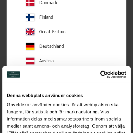
Danmark
Zu Favoriten hinzufügen
Zu Favoriten hinzufü
Finland
Great Britain
Deutschland
Austria
Switzerland
Netherlands
Gesimsleiste aus Holz - 95 
Denna webbplats använder cookies
x 56 mm - Nr. 28-CL-002
Belgium
Gaveldekor använder cookies för att webbplatsen ska
Gesimsleiste aus Holz mit 
fungera, för statistik och för marknadsföring. Viss
geneigter Oberseite. Geeignet für 
France
Fenster- und Türabschlüsse 
information delas med samarbetspartners inom sociala
sowie zur Fassadengestaltung.
medier samt annons- och analysföretag. Genom att välja