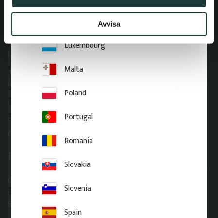
Lithuania
AGB
Avvisa
Reklamation & Rückgabe
Luxembourg
Über Gaveldekor
Malta
Impressum
Widerrufsrecht
Poland
Datenschutzhinweise & Integritätsrichtlinie
Portugal
Barrierefreiheit
Gaveldekor – My account
Romania
Büro adresse
Slovakia
Gaveldekor Sverige AB
Slovenia
Fridhemsgatan 33
S-733 39 Sala, Sverige
Spain