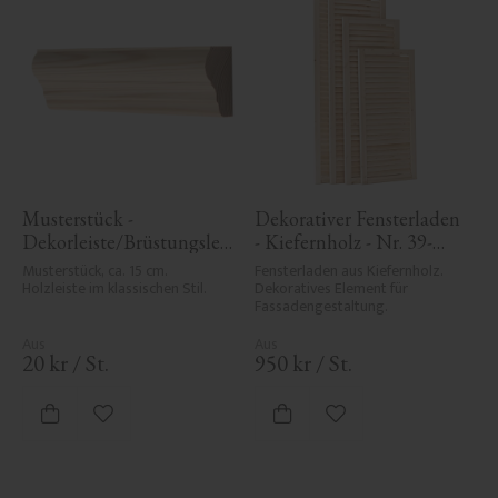
Musterstück - 
Dekorativer Fensterladen 
Dekorleiste/Brüstungsleis
- Kiefernholz - Nr. 39-
te - 33 x 55 mm - Nr. 
CW-1
Musterstück, ca. 15 cm. 
Fensterladen aus Kiefernholz. 
3320
Holzleiste im klassischen Stil.
Dekoratives Element für 
Fassadengestaltung.
20
kr
/
St.
950
kr
/
St.
Zu Favoriten hinzufügen
Zu Favoriten hinzufü