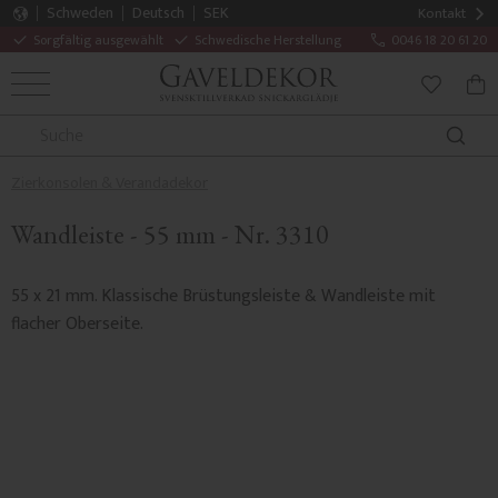
Schweden
Deutsch
SEK
Kontakt
Sorgfältig ausgewählt
Schwedische Herstellung
0046 18 20 61 20
MENÜ
WAR
FAVORITE
Zierkonsolen & Verandadekor
Wandleiste - 55 mm - Nr. 3310
55 x 21 mm. Klassische Brüstungsleiste & Wandleiste mit
flacher Oberseite.