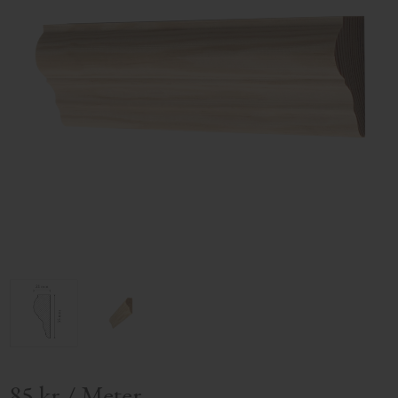
85
kr
/
Meter