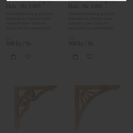
Holz - Nr. 3-003
Holz - Nr. 3-001
Fensterbekrönung aus Holz. 
Fensterbekrönung aus Holz. 
Dekoratives Element über 
Dekoratives Element über 
Fenstern oder Türen für 
Fenstern oder Türen für 
klassische Fassadendetails.
klassische Fassadendetails.
300
kr
/
St.
300
kr
/
St.
Zu Favoriten hinzufügen
Zu Favoriten hinzufü