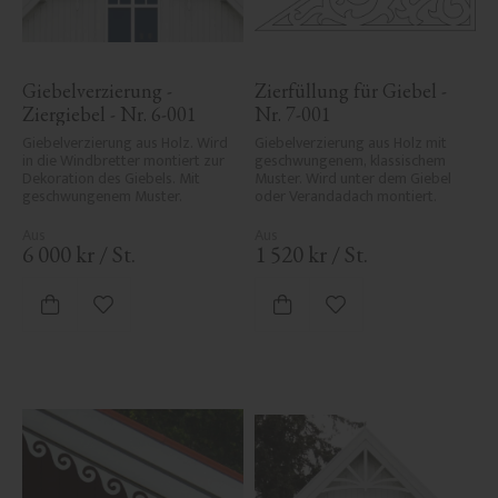
Giebelverzierung - 
Zierfüllung für Giebel - 
Ziergiebel - Nr. 6-001
Nr. 7-001
Giebelverzierung aus Holz. Wird 
Giebelverzierung aus Holz mit 
in die Windbretter montiert zur 
geschwungenem, klassischem 
Dekoration des Giebels. Mit 
Muster. Wird unter dem Giebel 
geschwungenem Muster.
oder Verandadach montiert.
6 000
kr
/
St.
1 520
kr
/
St.
Zu Favoriten hinzufügen
Zu Favoriten hinzufü