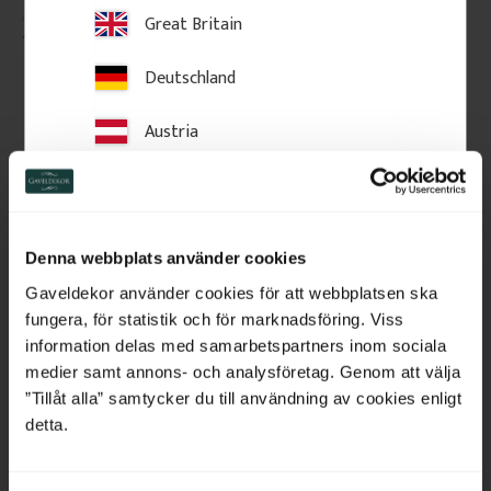
Great Britain
479
kr
/
St.
479
kr
/
St.
Deutschland
Zu Favoriten hinzufügen
Zu Favoriten hinzufü
Austria
Switzerland
Netherlands
Denna webbplats använder cookies
Belgium
Gaveldekor använder cookies för att webbplatsen ska
fungera, för statistik och för marknadsföring. Viss
France
information delas med samarbetspartners inom sociala
medier samt annons- och analysföretag. Genom att välja
Bulgaria
”Tillåt alla” samtycker du till användning av cookies enligt
Gesimsleiste aus Holz - 
Gesimsleiste aus Holz - 
detta.
95 x 56 mm - Nr. 28-CL-
45 x 95 mm - Nr. 28-CL-
Croatia
001
003
Gesimsleiste aus Holz mit 
Gesimsleiste aus Holz mit 
geneigter Oberseite. Geeignet 
geneigter Oberseite. Geeignet 