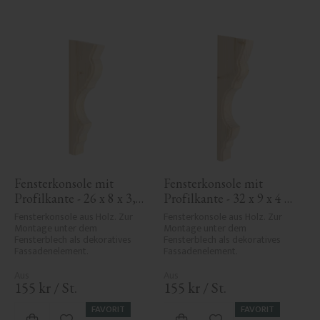
Fensterkonsole mit 
Fensterkonsole mit 
Profilkante - 26 x 8 x 3,4 
Profilkante - 32 x 9 x 4 
cm - Nr. 10-KR-06
cm - Nr. 10-KR-03
Fensterkonsole aus Holz. Zur 
Fensterkonsole aus Holz. Zur 
Montage unter dem 
Montage unter dem 
Fensterblech als dekoratives 
Fensterblech als dekoratives 
Fassadenelement.
Fassadenelement.
155
kr
/
St.
155
kr
/
St.
FAVORIT
FAVORIT