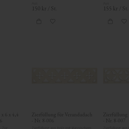
150
kr
/
St.
155
kr
/
St.
ten hinzufügen
Zu Favoriten hinzufügen
Zu
x 6 x 4,4 
Zierfüllung für Verandadach 
Zierfüllung
6
- Nr. 8-006
- Nr. 8-007
 Zur 
Zierfüllung aus Holz mit klassischem 
Zierfüllung aus 