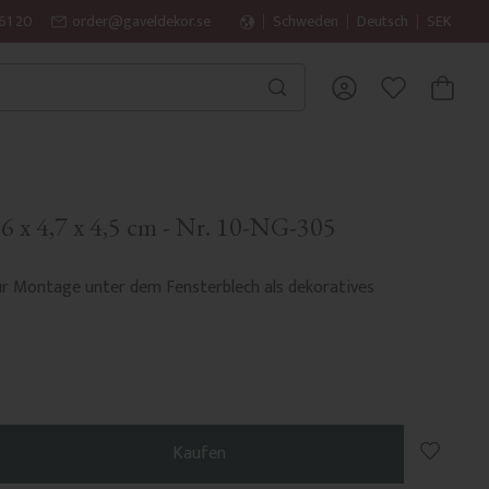
61 20
order@gaveldekor.se
Schweden
Deutsch
SEK
WARENK
FAVORITEN
,6 x 4,7 x 4,5 cm - Nr. 10-NG-305
ur Montage unter dem Fensterblech als dekoratives
Zu Favo
Kaufen