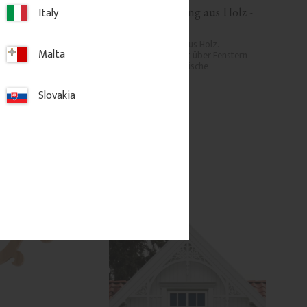
Italy
önung aus Holz - 
Fensterbekrönung aus Holz - 
Nr. 3-001
g aus Holz. 
Fensterbekrönung aus Holz. 
Malta
ment über Fenstern 
Dekoratives Element über Fenstern 
lassische 
oder Türen für klassische 
s.
Fassadendetails.
Slovakia
300
kr
/
St.
 Favoriten hinzufügen
Zu Favoriten hinzufügen