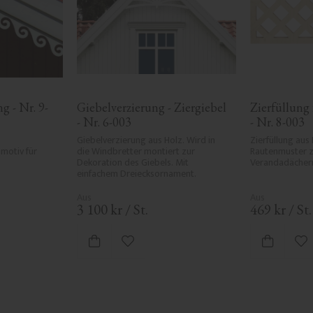
g - Nr. 9-
Giebelverzierung - Ziergiebel 
Zierfüllung
- Nr. 6-003
- Nr. 8-003
Giebelverzierung aus Holz. Wird in 
Zierfüllung aus 
otiv für 
die Windbretter montiert zur 
Rautenmuster z
Dekoration des Giebels. Mit 
Verandadächer
einfachem Dreiecksornament.
3 100
kr
/
St.
469
kr
/
St.
ten hinzufügen
Zu Favoriten hinzufügen
Zu