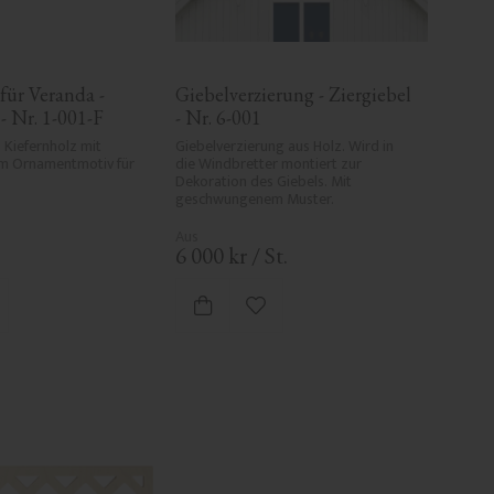
für Veranda - 
Giebelverzierung - Ziergiebel 
- Nr. 1-001-F
- Nr. 6-001
 Kiefernholz mit 
Giebelverzierung aus Holz. Wird in 
 Ornamentmotiv für 
die Windbretter montiert zur 
Dekoration des Giebels. Mit 
geschwungenem Muster.
6 000
kr
/
St.
 Favoriten hinzufügen
Zu Favoriten hinzufügen