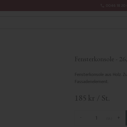
0046 18 20 
Fensterkonsole - 26
Fensterkonsole aus Holz. Z
Fassadenelement.
185
kr
/
St.
-
+
St.