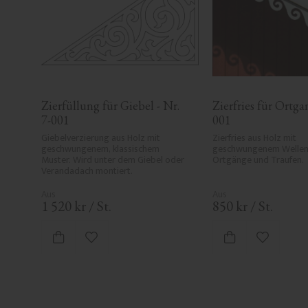
Zierfüllung für Giebel - Nr. 
Zierfries für Ortgan
7-001
001
Giebelverzierung aus Holz mit 
Zierfries aus Holz mit 
geschwungenem, klassischem 
geschwungenem Wellenm
Muster. Wird unter dem Giebel oder 
Ortgänge und Traufen.
Verandadach montiert.
1 520
kr
/
St.
850
kr
/
St.
Zu Favoriten hinzufügen
Zu Favori