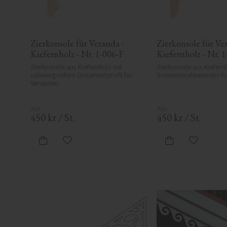
Zierkonsole für Veranda - 
Zierkonsole für Ver
Kiefernholz - Nr. 1-006-F
Kiefernholz - Nr. 
Zierkonsole aus Kiefernholz mit 
Zierkonsole aus Kiefernh
schwungvollem Ornamentprofil für 
Sonnenstrahlenmotiv fü
Veranden.
450
kr
/
St.
450
kr
/
St.
Zu Favoriten hinzufügen
Zu Favori