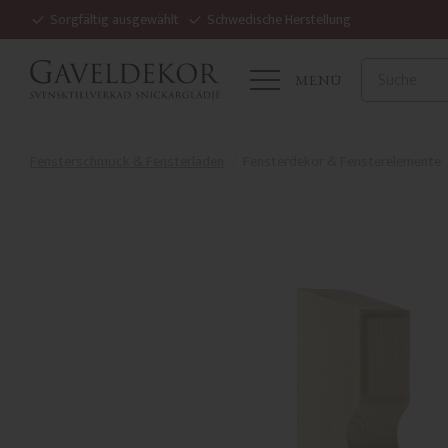
Sorgfältig ausgewählt
Schwedische Herstellung
MENÜ
Fensterschmuck & Fensterläden
Fensterdekor & Fensterelemente