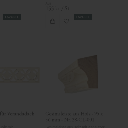
155
kr
/
St.
FAVORIT
FAVORIT
 Favoriten hinzufügen
Zu Favoriten hinzufügen
 für Verandadach 
Gesimsleiste aus Holz - 95 x 
56 mm - Nr. 28-CL-001
Holz mit 
Gesimsleiste aus Holz mit geneigter 