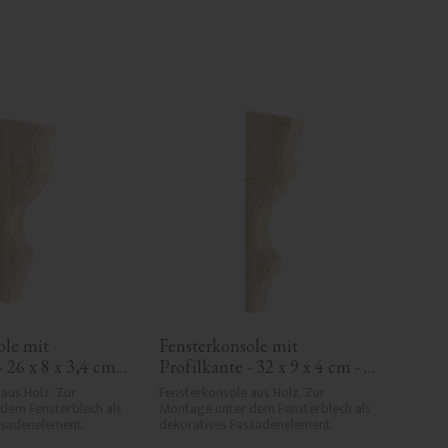
le mit 
Fensterkonsole mit 
 26 x 8 x 3,4 cm 
Profilkante - 32 x 9 x 4 cm - 
-06
Nr. 10-KR-03
aus Holz. Zur 
Fensterkonsole aus Holz. Zur 
dem Fensterblech als 
Montage unter dem Fensterblech als 
ssadenelement.
dekoratives Fassadenelement.