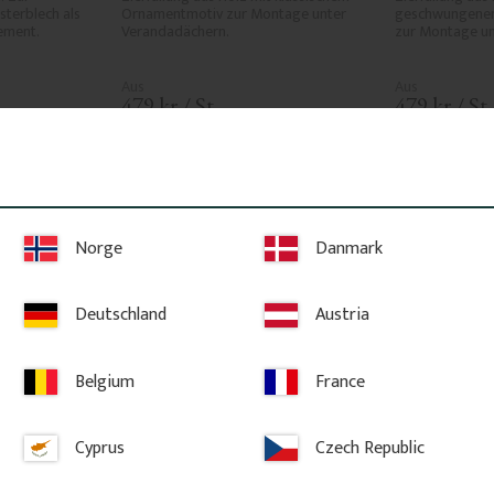
terblech als 
Ornamentmotiv zur Montage unter 
geschwungene
ement.
Verandadächern.
zur Montage un
479
kr
/
St.
479
kr
/
St.
RIT
ten hinzufügen
Zu Favoriten hinzufügen
Zu
Norge
Danmark
Deutschland
Austria
Belgium
France
Cyprus
Czech Republic