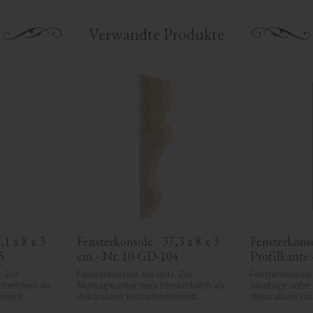
Verwandte Produkte
1 x 8 x 3 
Fensterkonsole - 37,3 x 8 x 3 
Fensterkonso
5
cm - Nr. 10-GD-104
Profilkante -
- Nr. 10-KR
 Zur 
Fensterkonsole aus Holz. Zur 
Fensterkonsole 
terblech als 
Montage unter dem Fensterblech als 
Montage unter 
ement.
dekoratives Fassadenelement.
dekoratives Fa