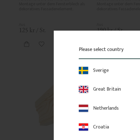
Montage unter dem Fensterblech als 
Montage unter dem Fens
dekoratives Fassadenelement.
dekoratives Fassadenel
125
kr
/
St.
190
kr
/
St.
FAVO
Zu Favoriten hinzufügen
Zu Favori
Please select country
Sverige
Great Britain
Netherlands
Croatia