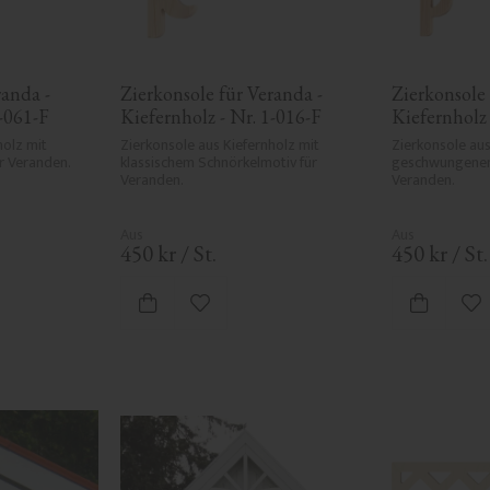
anda - 
Zierkonsole für Veranda - 
Zierkonsole 
1-061-F
Kiefernholz - Nr. 1-016-F
Kiefernholz 
olz mit 
Zierkonsole aus Kiefernholz mit 
Zierkonsole aus
r Veranden.
klassischem Schnörkelmotiv für 
geschwungenem
Veranden.
Veranden.
450
kr
/
St.
450
kr
/
St.
ten hinzufügen
Zu Favoriten hinzufügen
Zu