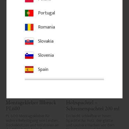
125
kr
/
St.
75
kr
/
St.
Portugal
Zu Favoriten hinzufügen
Zu Favoriten hinzufü
Romania
Slovakia
Slovenia
Spain
Montagekleber Illbruck 
Holzspachtel – 
PL600
Schreinerspachtel 200 ml
PL 600 Montagekleber für 
Ein leicht schleifbarer Innen-
sichere Befestigung von Leisten, 
Spachtel für Holz, der glatte 
Sockelklötzen und Holzteilen an 
und saubere Flächen vor dem 