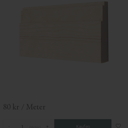
80
kr
/
Meter
Zu F
-
+
Kaufen
Meter