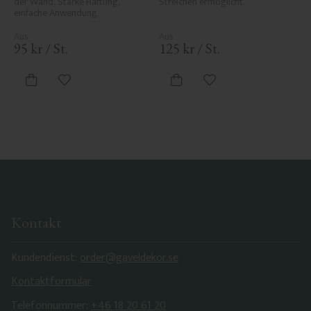
der Wand. Starke Haftung, 
Streichen ermöglicht.
einfache Anwendung.
95
kr
/
St.
125
kr
/
St.
Zu Favoriten hinzufügen
Zu Favoriten hinzufü
Kontakt
Kundendienst:
order@gaveldekor.se
Kontaktformular
Telefonnummer:
+46 18 20 61 20