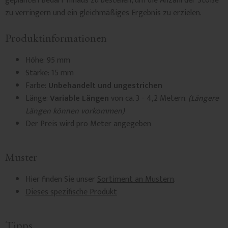
geplanten Bedarf hinaus zu bestellen, um die Anzahl der Stöße
zu verringern und ein gleichmäßiges Ergebnis zu erzielen.
Produktinformationen
Höhe: 95 mm
Stärke: 15 mm
Farbe:
Unbehandelt und ungestrichen
Länge:
Variable Längen
von ca. 3 - 4,2 Metern.
(Längere
Längen können vorkommen)
Der Preis wird pro Meter angegeben
Muster
Hier finden Sie unser
Sortiment an Mustern
.
Dieses spezifische Produkt
Tipps