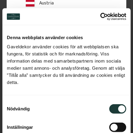
Austria
Switzerland
Netherlands
Denna webbplats använder cookies
Belgium
Gaveldekor använder cookies för att webbplatsen ska
fungera, för statistik och för marknadsföring. Viss
France
information delas med samarbetspartners inom sociala
medier samt annons- och analysföretag. Genom att välja
Musterstück - 
Türbekleidung - 
Bulgaria
”Tillåt alla” samtycker du till användning av cookies enligt
Sockelleisten 95 mm - 
Fensterbekleidung - 69 
detta.
Nr. 1122-95
mm - Nr. 2122
Musterstück, ca. 15 cm. 
Klassische Fenster- und 
Croatia
Holzleiste im klassischen Stil.
Türrahmenverkleidungen im 
traditionellen Stil. Der Preis 
bezieht sich auf den laufenden 
S
Cyprus
Meter Leiste.
Nödvändig
a
m
Czech Republic
20
kr
/
St.
92
kr
/
Meter
t
Inställningar
y