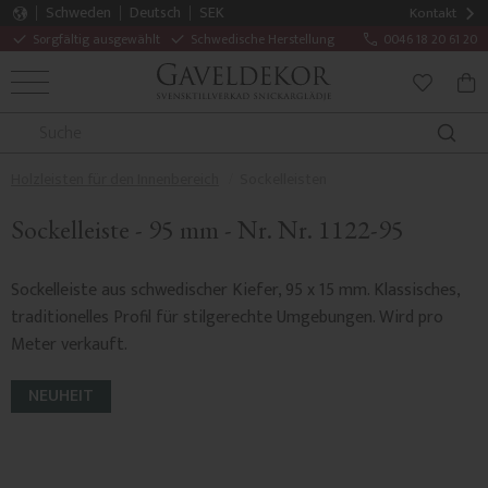
Schweden
Deutsch
SEK
Kontakt
Sorgfältig ausgewählt
Schwedische Herstellung
0046 18 20 61 20
MENÜ
WAR
FAVORITE
Holzleisten für den Innenbereich
Sockelleisten
Sockelleiste - 95 mm - Nr. Nr. 1122-95
Sockelleiste aus schwedischer Kiefer, 95 x 15 mm. Klassisches,
traditionelles Profil für stilgerechte Umgebungen. Wird pro
Meter verkauft.
NEUHEIT