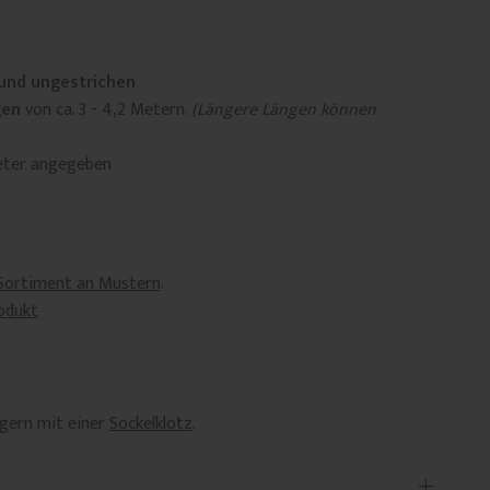
und ungestrichen
gen
von ca. 3 - 4,2 Metern.
(Längere Längen können
eter angegeben
Sortiment an Mustern
.
odukt
 gern mit einer
Sockelklotz
.