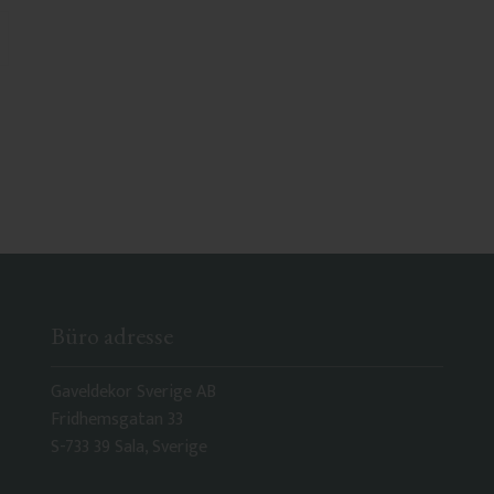
 Favoriten hinzufügen
Büro adresse
Gaveldekor Sverige AB
Fridhemsgatan 33
S-733 39 Sala, Sverige