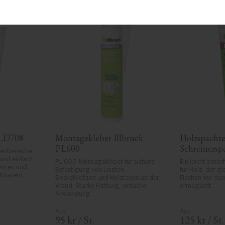
 LD708
Montagekleber Illbruck 
Holzspachtel
PL600
Schreinersp
enbereiche. 
und einfach 
PL 600 Montagekleber für sichere 
Ein leicht schle
isten und 
Befestigung von Leisten, 
für Holz, der gl
ltbarem 
Sockelklötzen und Holzteilen an der 
Flächen vor dem
Wand. Starke Haftung, einfache 
ermöglicht.
Anwendung.
95
kr
/
St.
125
kr
/
St.