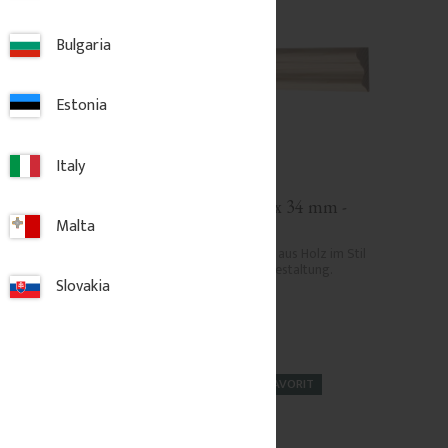
Bulgaria
Estonia
Italy
- Klassisch - 50 
Wandleiste - 15 x 34 mm - 
Malta
. 4104
Nr. 3101
enleiste aus Holz im 
Klassische Zierleiste aus Holz im Stil 
um 1900 für Wandgestaltung.
Slovakia
er
51
kr
/
Meter
FAVORIT
 Favoriten hinzufügen
Zu Favoriten hinzufügen