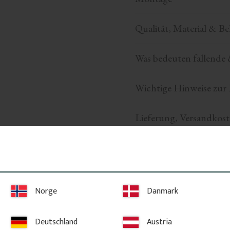
Qualität, Material & B
Was bedeuten fallende 
Wichtige Hinweise zur 
Lieferung, Versandkost
Verwandte Produkte
Norge
Danmark
Deutschland
Austria