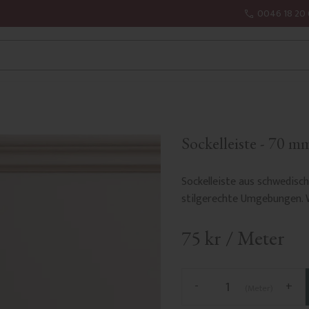
0046 18 20 
Sockelleiste - 70 m
Sockelleiste aus schwedische
stilgerechte Umgebungen. 
75
kr
/
Meter
-
+
Meter