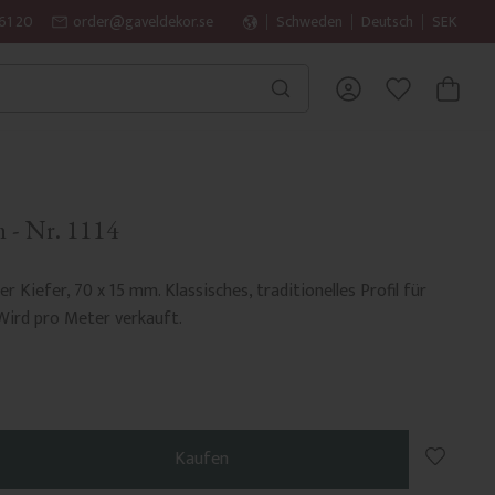
61 20
order@gaveldekor.se
Schweden
Deutsch
SEK
WARENK
FAVORITEN
m - Nr. 1114
r Kiefer, 70 x 15 mm. Klassisches, traditionelles Profil für
Wird pro Meter verkauft.
Zu Favo
Kaufen