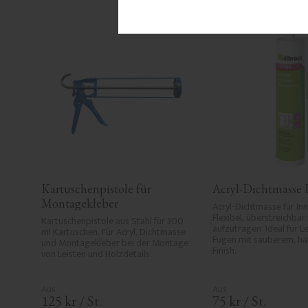
Kartuschenpistole für 
Acryl-Dichtmasse
Montagekleber
Acryl-Dichtmasse für Inn
Flexibel, überstreichbar 
Kartuschenpistole aus Stahl für 300 
aufzutragen. Ideal für Le
ml Kartuschen. Für Acryl, Dichtmasse 
Fugen mit sauberem, ha
und Montagekleber bei der Montage 
Finish.
von Leisten und Holzdetails.
125
kr
/
St.
75
kr
/
St.