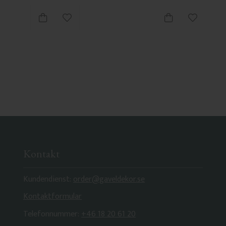
Zu Favoriten hinzufügen
Zu Favori
Kontakt
Kundendienst:
order@gaveldekor.se
Kontaktformular
Telefonnummer:
+46 18 20 61 20