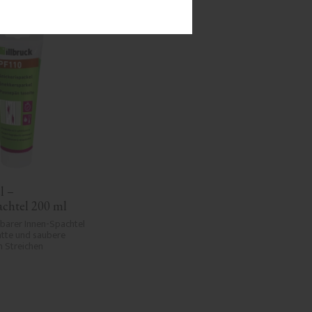
 – 
achtel 200 ml
ifbarer Innen-Spachtel 
atte und saubere 
 Streichen 