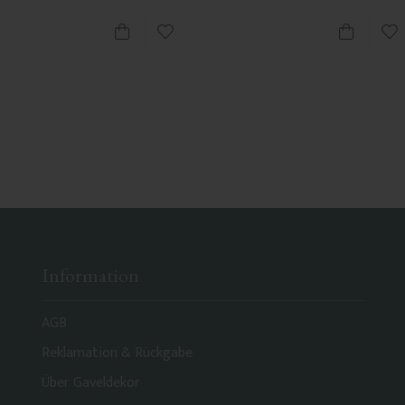
ten hinzufügen
Zu Favoriten hinzufügen
Zu
Information
AGB
Reklamation & Rückgabe
Über Gaveldekor