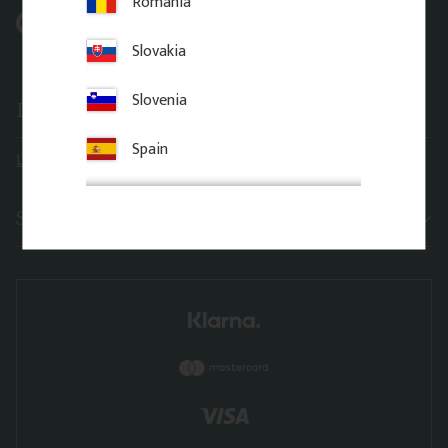
Romania
Pinterest @gaveldekor
Slovakia
Slovenia
Leveransinformation
Spain
Leveranstider
Sortiment