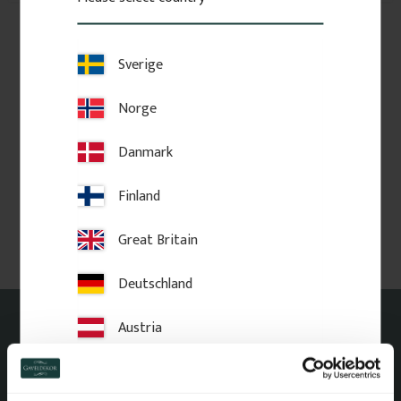
Kategorier
Testkategori (1)
Sverige
Taggar
Norge
Testtagg
Danmark
Arkiv
Finland
2023
juni (1)
Great Britain
Deutschland
Austria
Kontakt
Switzerland