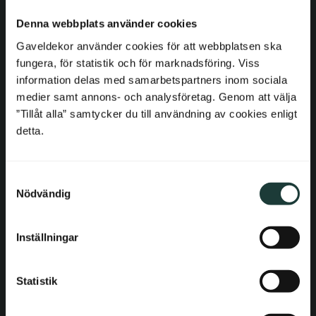
Netherlands
E-post: order@gaveldekor.se
Denna webbplats använder cookies
Kontaktformulär
Belgium
Gaveldekor använder cookies för att webbplatsen ska
Telefon: 018-20 61 20
fungera, för statistik och för marknadsföring. Viss
France
information delas med samarbetspartners inom sociala
Information
medier samt annons- och analysföretag. Genom att välja
Bulgaria
”Tillåt alla” samtycker du till användning av cookies enligt
detta.
Köpvillkor
Croatia
Reklamation och retur
S
Cyprus
Om Gaveldekor
Nödvändig
a
Företagsinformation
m
Czech Republic
Cookies
t
Inställningar
y
Estonia
Integritetspolicy
c
Tillgänglighet
k
Statistik
Greece
e
Gaveldekor – Mina sidor
s