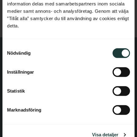
France
gavelornament för att du ska kunna se slutresultatet och
information delas med samarbetspartners inom sociala
komma fram till en korrekt storlek.
Här kan du läsa mer om
medier samt annons- och analysföretag. Genom att välja
Bulgaria
illustrationer och visualiseringar.
”Tillåt alla” samtycker du till användning av cookies enligt
detta.
Croatia
S
Cyprus
Nödvändig
a
m
Czech Republic
Kontakt
t
Inställningar
y
Estonia
E-post: order@gaveldekor.se
c
Kontaktformulär
k
Statistik
Greece
e
Telefon: 018-20 61 20
s
Hungary
Marknadsföring
v
Information
a
Ireland
l
Köpvillkor
Visa detaljer