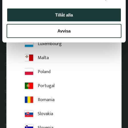
Italy
Reklamation och retur
Latvia
Tillåt alla
Om Gaveldekor
Företagsinformation
Lithuania
Avvisa
Cookies
Luxembourg
Integritetspolicy
Tillgänglighet
Malta
Gaveldekor – Mina sidor
Poland
Adress
Portugal
Lager & Kontor
Romania
Gaveldekor Sverige AB
Fridhemsgatan 33
Slovakia
733 39 Sala
Fabrik & Tillverkning
Slovenia