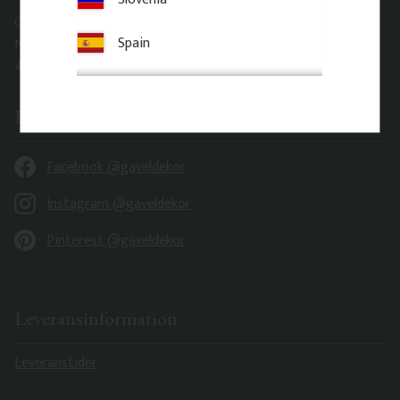
Gaveldekor Sverige AB
Spain
Norrmannebo 820
442 92 Romelanda
Följ oss för inspiration
Facebook @gaveldekor
Instagram @gaveldekor
Pinterest @gaveldekor
Leveransinformation
Leveranstider