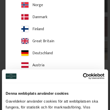
Norge
Danmark
Finland
Great Britain
Deutschland
Austria
Switzerland
Netherlands
Denna webbplats använder cookies
Gavelornament
Belgium
Gaveldekor använder cookies för att webbplatsen ska
Vi erbjuder att illustrera din husgavel med ett valfritt
fungera, för statistik och för marknadsföring. Viss