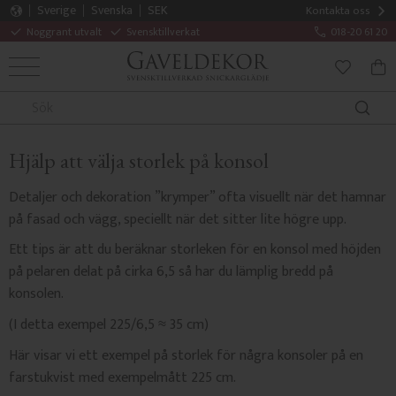
Sverige
Svenska
SEK
Kontakta oss
Noggrant utvalt
Svensktillverkat
018-20 61 20
MENY
KUN
FAVORITE
Hjälp att välja storlek på konsol
Detaljer och dekoration ”krymper” ofta visuellt när det hamnar
på fasad och vägg, speciellt när det sitter lite högre upp.
Ett tips är att du beräknar storleken för en konsol med höjden
på pelaren delat på cirka 6,5 så har du lämplig bredd på
konsolen.
(I detta exempel 225/6,5 ≈ 35 cm)
Här visar vi ett exempel på storlek för några konsoler på en
farstukvist med exempelmått 225 cm.