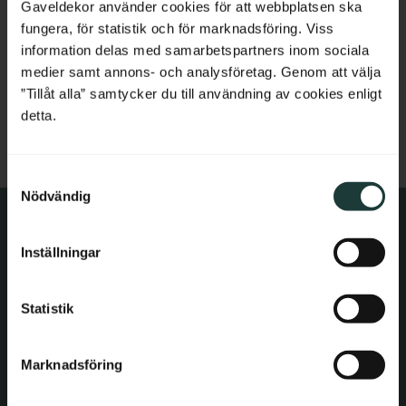
Belgium
Gaveldekor använder cookies för att webbplatsen ska
Tidslös Skönhet:
Fönsterluckor ger en klassisk och tidlös
fungera, för statistik och för marknadsföring. Viss
skönhet till ditt hem som inte går ur mode. De skapar en
France
information delas med samarbetspartners inom sociala
varaktig estetisk som ger ditt hem charm och karaktär.
medier samt annons- och analysföretag. Genom att välja
Bulgaria
”Tillåt alla” samtycker du till användning av cookies enligt
Stil och Personlighet:
Fönsterluckor ger dig möjlighet att
detta.
uttrycka din egen stil och personlighet. Du kan anpassa dem
Croatia
för att skapa en unik look som speglar din smak.
S
Cyprus
Nödvändig
a
m
Czech Republic
t
Inställningar
y
Kontakt
Estonia
c
k
Statistik
E-post: order@gaveldekor.se
Greece
e
Kontaktformulär
s
Hungary
Marknadsföring
v
Telefon: 018-20 61 20
a
Ireland