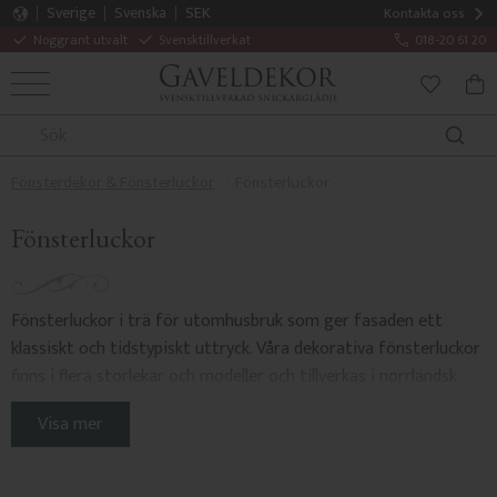
Sverige
Svenska
SEK
Kontakta oss
Noggrant utvalt
Svensktillverkat
018-20 61 20
MENY
KUN
FAVORITE
Fönsterdekor & Fönsterluckor
Fönsterluckor
Fönsterluckor
Fönsterluckor i trä för utomhusbruk som ger fasaden ett
klassiskt och tidstypiskt uttryck. Våra dekorativa fönsterluckor
finns i flera storlekar och modeller och tillverkas i norrländsk
furu. Passar både äldre hus och nybyggnation i traditionell stil.
Visa mer