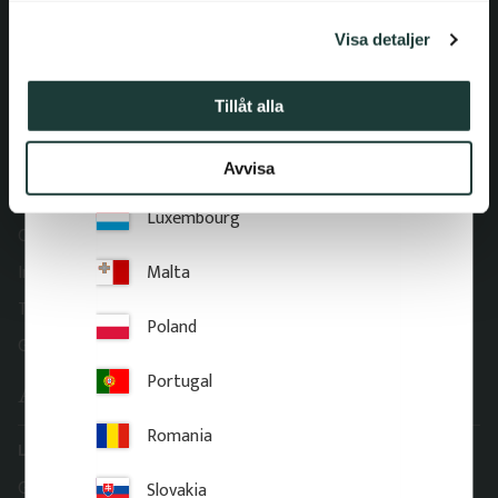
l
Information
Visa detaljer
Italy
Köpvillkor
Latvia
Tillåt alla
Reklamation och retur
Lithuania
Om Gaveldekor
Avvisa
Företagsinformation
Luxembourg
Cookies
Malta
Integritetspolicy
Tillgänglighet
Poland
Gaveldekor – Mina sidor
Portugal
Adress
Romania
Lager & Kontor
Gaveldekor Sverige AB
Slovakia