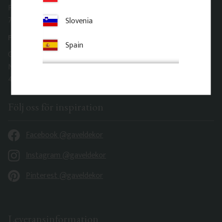
Fridhemsgatan 33
Slovenia
733 39 Sala
Fabrik & Tillverkning
Spain
Gaveldekor Sverige AB
Norrmannebo 820
442 92 Romelanda
Följ oss för inspiration
Facebook @gaveldekor
Instagram @gaveldekor
Pinterest @gaveldekor
Leveransinformation