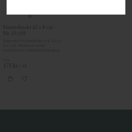
Fönsterknekt 42 x 8 cm - 
Nr. 10-105
Dekorativ fönsterknekt i trä, 42,1 x 
8 x 3 cm. Monteras under 
överbleck för sekelskifteskaraktär.
175
kr
/
st
Lägg till i favoriter