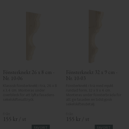
atmosfär. Utforska vårt sortiment av fönsterknektar och ge
ditt hem en tidlös och klassisk karaktär.
Fönsterknekt 26 x 8 cm - 
Fönsterknekt 32 x 9 cm - 
Nr. 10-06
Nr. 10-03
Klassisk fönsterknekt i trä, 26 x 8 
Fönsterknekt i trä med mjukt 
x 3,4 cm. Monteras under 
rundad form, 32 x 9 x 4 cm. 
överbleck för att lyfta fasadens 
Monteras under fönsterbräda för 
sekelskiftesuttryck.
att ge fasaden en tidstypisk 
sekelskiftesdetalj.
155
kr
/
st
155
kr
/
st
FAVORIT
FAVORIT