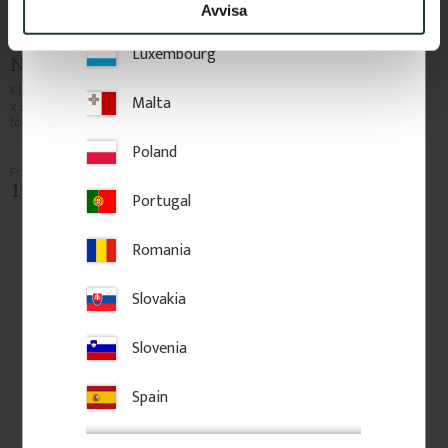
Lithuania
Avvisa
Fönsterknekt 37 x 8 cm - 
Fönsterknekt 39 x 8 cm - 
Luxembourg
Nr. 10-106
Nr. 10-101
Klassisk fönsterknekt i trä, 37,2 x 8 
Fönsterknekt i trä, 38,6 x 8 x 3 cm. 
Malta
x 3 cm. Monteras under överbleck 
Monteras under överbleck för att 
för att lyfta husets karaktär.
ge fasaden en klassisk och 
dekorativ detalj.
Poland
150
kr
/
st
150
kr
/
st
Portugal
Lägg till i favoriter
Lägg till i favoriter
Romania
Slovakia
Slovenia
Spain