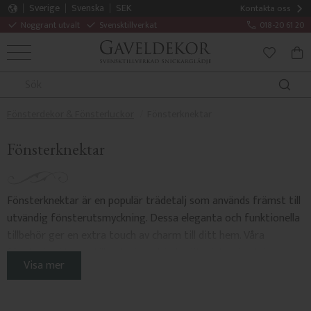
Sverige
Svenska
SEK
Kontakta oss
Noggrant utvalt
Svensktillverkat
018-20 61 20
MENY
KUN
FAVORITE
Fönsterdekor & Fönsterluckor
Fönsterknektar
Fönsterknektar
Fönsterknektar är en populär trädetalj som används främst till
utvändig fönsterutsmyckning. Dessa eleganta och funktionella
tillbehör ger en extra touch av charm till ditt hem. Våra
fönsterknektar är tillverkade av högkvalitativt trä och är
Visa mer
noggrant utformade för att passa olika fönsterstorlekar och
stilar. Med enkel installation kan du enkelt förnya utseendet på
dina fönster och skapa en mer traditionell och autentisk