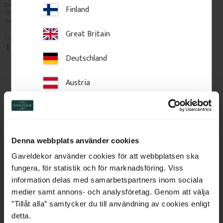
Dekorativ fönsterknekt i trä, 16 x 
Dekorativ fönsterknekt i trä, 23,4 
Finland
10 x 4 cm. Monteras under 
x 8 x 3 cm. Monteras under 
överbleck för klassisk karaktär.
överbleck för klassisk karaktär.
Great Britain
175
kr
/
st
145
kr
/
st
Deutschland
Lägg till i favoriter
Lägg till i favoriter
Austria
Switzerland
Netherlands
Denna webbplats använder cookies
Belgium
Gaveldekor använder cookies för att webbplatsen ska
fungera, för statistik och för marknadsföring. Viss
France
information delas med samarbetspartners inom sociala
medier samt annons- och analysföretag. Genom att välja
Bulgaria
”Tillåt alla” samtycker du till användning av cookies enligt
detta.
Fönsterknekt 33 x 8 cm - 
Fönsterknekt 37 x 8 cm - 