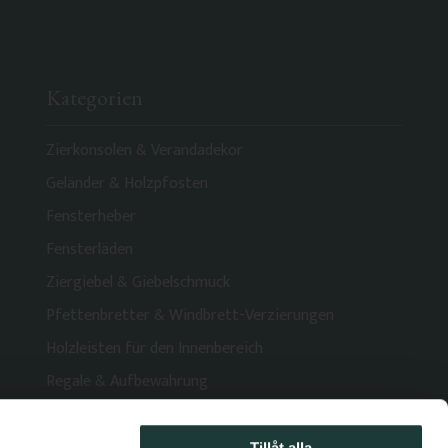
Kategorien
Zierkonsolen & Verandadekor
Geländer & Holzpfosten
Fensterheber
Fensterläden
Ziergiebel & Giebelschmuck
Pfettenbretter & Windbrett-Verzierungen
Holzleisten für den Innenbereich
Regale & Aufbewahrung
Tillåt alla