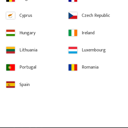
Cyprus
Czech Republic
Hungary
Ireland
Lithuania
Luxembourg
Information
Portugal
Romania
AGB
Reklamation & Rückgabe
Spain
Über Gaveldekor
Impressum
Widerrufsrecht
Datenschutzhinweise & Integritätsrichtlinie