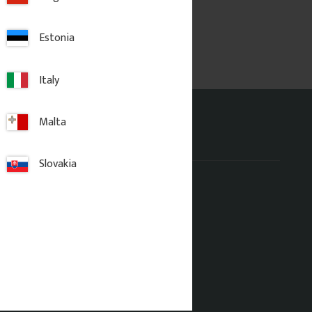
Estonia
Italy
Malta
Büro adresse
Slovakia
Gaveldekor Sverige AB
Fridhemsgatan 33
S-733 39 Sala, Sverige