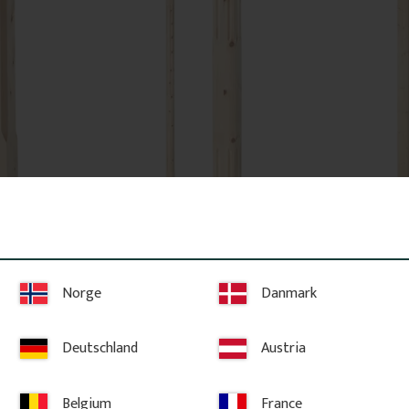
 - gefast 
Pfosten 250 cm - Säule - 
Pfosten 250
nutgefräst - Nr. 31-321
quadratisch
le aus 
2500 x 85 mm. Nutgefräste Säule aus 
2500 x 130 mm.
cher im 
Fichtenholz. Für Verandadächer im 
Fichtenholz. F
Jahrhundertwendenstil.
Eingangsberei
Norge
Danmark
2 350
kr
/
St.
2 450
kr
/
Deutschland
Austria
n hinzufügen
Zu Favoriten hinzufügen
Z
Belgium
France