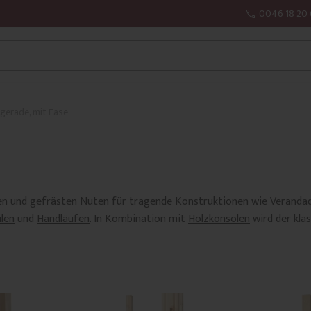
0046 18 20 
gerade, mit Fase
n und gefrästen Nuten für tragende Konstruktionen wie Verandad
ilen
und
Handläufen
. In Kombination mit
Holzkonsolen
wird der kla