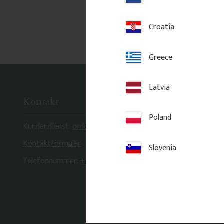
Croatia
Greece
Latvia
Kontakt
Poland
Kundendienst:
order@gaveldekor.se
Kontaktformular
Slovenia
Telefonnummer:
+46 18 20 61 20