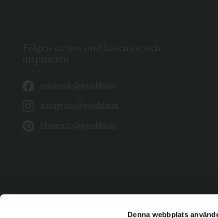
Folgen sie uns und lassen sie sich
inspirieren
Facebook @gaveldekor
Instagram @gaveldekor
Pinterest @gaveldekor
Denna webbplats använde