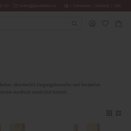
61 20
order@gaveldekor.se
Schweden
Deutsch
SEK
WARENK
FAVORITEN
ächer, überdachte Eingangsbereiche und Vordächer.
ssische Ausdruck zusätzlich betont.
Anze