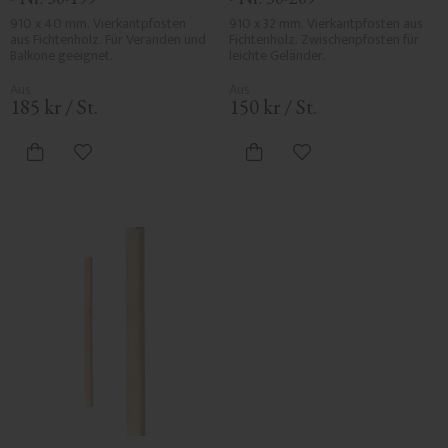
910 x 40 mm. Vierkantpfosten 
910 x 32 mm. Vierkantpfosten aus 
aus Fichtenholz. Für Veranden und 
Fichtenholz. Zwischenpfosten für 
Balkone geeignet.
leichte Geländer.
185
kr
/
St.
150
kr
/
St.
Zu Favoriten hinzufügen
Zu Favoriten hinzufü