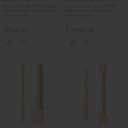
31-122H
500 x 53 mm. Gedrehter Baluster 
2500 x 170 x 85 mm. Gedrehte 
aus Kiefernholz. Für Geländer im 
Halbsäule aus Fichtenholz. Für 
klassischen Stil.
Wandmontage.
165
kr
/
St.
2 750
kr
/
St.
Zu Favoriten hinzufügen
Zu Favoriten hinzufü