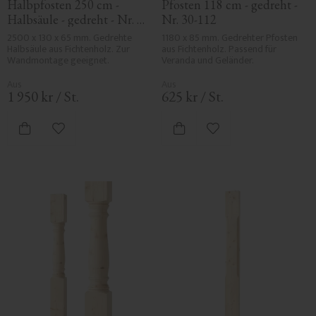
Halbpfosten 250 cm - 
Pfosten 118 cm - gedreht - 
Halbsäule - gedreht - Nr. 
Nr. 30-112
31-127H
2500 x 130 x 65 mm. Gedrehte 
1180 x 85 mm. Gedrehter Pfosten 
Halbsäule aus Fichtenholz. Zur 
aus Fichtenholz. Passend für 
Wandmontage geeignet.
Veranda und Geländer.
1 950
kr
/
St.
625
kr
/
St.
Zu Favoriten hinzufügen
Zu Favoriten hinzufü