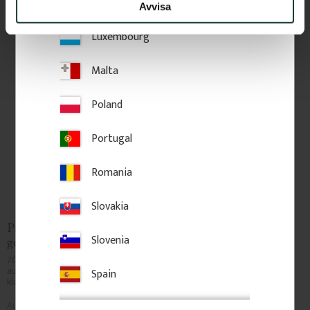
Lithuania
Avvisa
Zu Favoriten hinzufügen
Zu Favoriten hinzufü
Luxembourg
Malta
Poland
Portugal
Romania
Slovakia
Pfosten 70 cm - Baluster - 
Pfosten 85 cm - gedreht - 
Slovenia
gedreht - Nr. 30-106
Nr. 30-247
700 x 65 mm. Gedrehter Baluster 
850 x 40 mm. Gedrehter Pfosten 
aus Kiefernholz. Für Geländer im 
aus Kiefernholz. Dekorativer 
Spain
klassischen Stil.
Baluster im klassischen Stil.