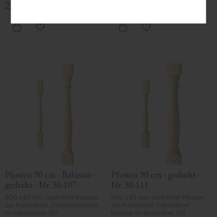
220
kr
/
St.
195
kr
/
St.
Zu Favoriten hinzufügen
Zu Favoriten hinzufü
Pfosten 90 cm - Baluster - 
Pfosten 90 cm - gedreht - 
gedreht - Nr. 30-107
Nr. 30-111
900 x 65 mm. Gedrehter Baluster 
900 x 85 mm. Gedrehter Pfosten 
aus Kiefernholz. Zwischenpfosten 
aus Kiefernholz. Dekorativer 
im historischen Stil.
Baluster im klassischen Stil.