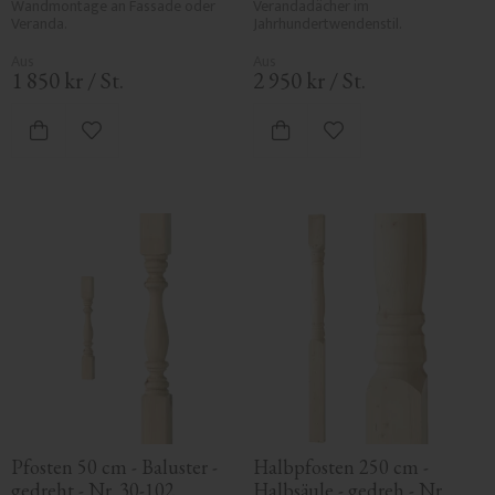
Wandmontage an Fassade oder 
Verandadächer im 
Veranda.
Jahrhundertwendenstil.
1 850
kr
/
St.
2 950
kr
/
St.
Zu Favoriten hinzufügen
Zu Favoriten hinzufü
Pfosten 50 cm - Baluster - 
Halbpfosten 250 cm - 
gedreht - Nr. 30-102
Halbsäule - gedreh - Nr. 