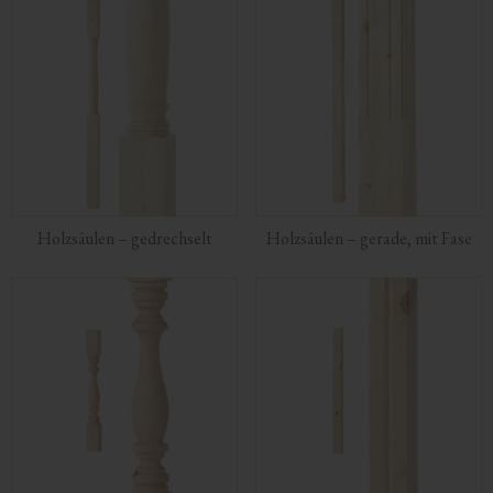
Kombinieren Sie die Holzsäulen mit passenden
Handläufen
,
Pfostenkappen
und
Zierbrettern für Geländer
im klassischen
Stil, um die architektonische Wirkung zu unterstreichen.
Holzsäulen – gedrechselt
Holzsäulen – gerade, mit Fase