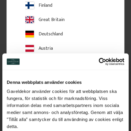
Finland
Great Britain
Deutschland
Austria
Switzerland
Pfosten 250 cm - Säule - 
Pfosten 250 cm - Säule - 
nutgefräst - Nr. 31-321
quadratisch - Nr. 31-129
Netherlands
2500 x 85 mm. Nutgefräste Säule 
2500 x 130 mm. Glattkant-Säule 
Denna webbplats använder cookies
aus Fichtenholz. Für 
aus Fichtenholz. Für Veranda und 
Belgium
Verandadächer im 
Eingangsbereich.
Gaveldekor använder cookies för att webbplatsen ska
Jahrhundertwendenstil.
fungera, för statistik och för marknadsföring. Viss
France
information delas med samarbetspartners inom sociala
2 350
kr
/
St.
2 450
kr
/
St.
medier samt annons- och analysföretag. Genom att välja
Bulgaria
”Tillåt alla” samtycker du till användning av cookies enligt
Zu Favoriten hinzufügen
Zu Favoriten hinzufü
detta.