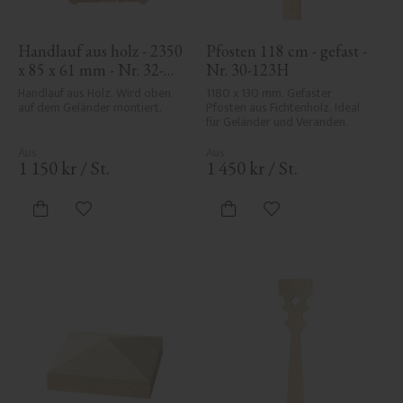
Handlauf aus holz - 2350 
Pfosten 118 cm - gefast - 
x 85 x 61 mm - Nr. 32-
Nr. 30-123H
145A
Handlauf aus Holz. Wird oben 
1180 x 130 mm. Gefaster 
auf dem Geländer montiert.
Pfosten aus Fichtenholz. Ideal 
für Geländer und Veranden.
1 150
kr
/
St.
1 450
kr
/
St.
Zu Favoriten hinzufügen
Zu Favoriten hinzufü