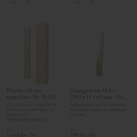
Zu Favoriten hinzufügen
Zu Favoriten hinzufü
Pfosten 118 cm - 
Untergurt aus Holz - 
nutgefräst - Nr. 30-320
2350 x 15 x 40 mm - Nr. 
33-139A
1180 x 130 mm. Nutgefräster 
Fußleiste aus Holz für Geländer. 
Pfosten aus Fichtenholz. Für 
Wird unten seitlich am Geländer 
Geländer im 
montiert.
Jahrhundertwendenstil.
1 450
kr
/
St.
195
kr
/
St.