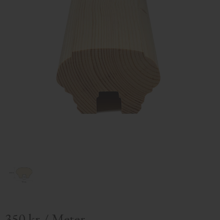
350
kr
/
Meter