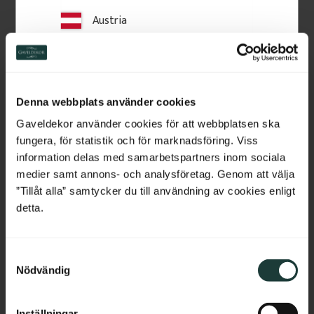
Austria
Switzerland
Netherlands
Zierbrett - Birkenholz - 
Zierbrett - Kiefernholz - 
Denna webbplats använder cookies
Nr. 5-046-B
Nr. 040-F
Belgium
Gaveldekor använder cookies för att webbplatsen ska
Zierbrett aus Birkenholz mit 
Zierbrett aus Kiefernholz mit 
ausgesägtem Muster. Wird in 
ausgesägtem Muster. Wird in 
fungera, för statistik och för marknadsföring. Viss
Geländern von Veranden oder 
Geländern von Veranden oder 
France
information delas med samarbetspartners inom sociala
Balkonen montiert und verleiht 
Balkonen montiert und verleiht 
eine klassische Ausstrahlung.
eine klassische Ausstrahlung.
medier samt annons- och analysföretag. Genom att välja
Bulgaria
”Tillåt alla” samtycker du till användning av cookies enligt
206
kr
/
St.
234
kr
/
St.
detta.
Croatia
BELIEBT
Zu Favoriten hinzufügen
Zu Favoriten hinzufü
S
Cyprus
Nödvändig
a
m
Czech Republic
t
Inställningar