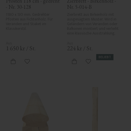
Pfosten 118 cm - gedreht 
Zierbrett - Birkenholz - 
- Nr. 30-128
Nr. 5-014-B
1180 x 130 mm. Gedrehter 
Zierbrett aus Birkenholz mit 
Pfosten aus Fichtenholz. Für 
ausgesägtem Muster. Wird in 
Veranden und Staket im 
Geländern von Veranden oder 
Klassikerstil.
Balkonen montiert und verleiht 
eine klassische Ausstrahlung.
1 650
kr
/
St.
224
kr
/
St.
BELIEBT
Zu Favoriten hinzufügen
Zu Favoriten hinzufü