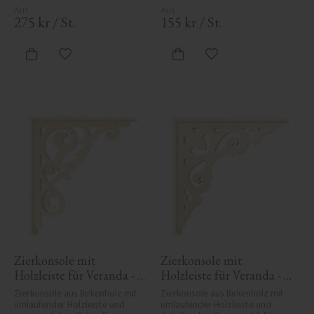
275
kr
/
St.
155
kr
/
St.
Zu Favoriten hinzufügen
Zu Favoriten hinzufü
Zierkonsole mit 
Zierkonsole mit 
Holzleiste für Veranda - 
Holzleiste für Veranda - 
Nr. 1-018-RL
Nr. 1-027-RL
Zierkonsole aus Birkenholz mit 
Zierkonsole aus Birkenholz mit 
umlaufender Holzleiste und 
umlaufender Holzleiste und 