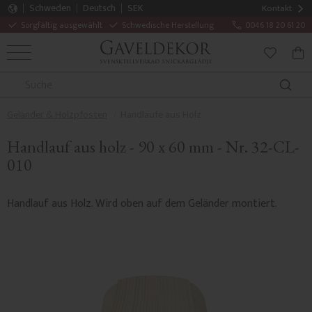
Schweden
Deutsch
SEK
Kontakt
Sorgfältig ausgewählt
Schwedische Herstellung
0046 18 20 61 20
MENÜ
WAR
FAVORITE
Geländer & Holzpfosten
Handläufe aus Holz
Handlauf aus holz - 90 x 60 mm - Nr. 32-CL-
010
Handlauf aus Holz. Wird oben auf dem Geländer montiert.