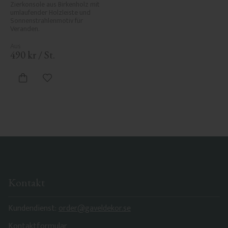
Nr. 1-061-RL
Zierkonsole aus Birkenholz mit 
umlaufender Holzleiste und 
Sonnenstrahlenmotiv für 
Veranden.
490
kr
/
St.
Zu Favoriten hinzufügen
Kontakt
Kundendienst:
order@gaveldekor.se
Kontaktformular