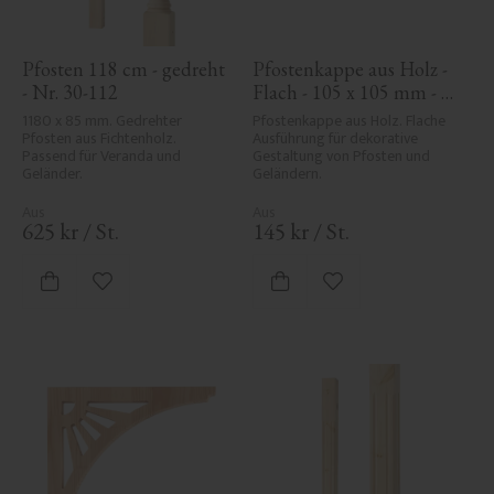
Pfosten 118 cm - gedreht 
Pfostenkappe aus Holz - 
- Nr. 30-112
Flach - 105 x 105 mm - 
Nr. 34-140
1180 x 85 mm. Gedrehter 
Pfostenkappe aus Holz. Flache 
Pfosten aus Fichtenholz. 
Ausführung für dekorative 
Passend für Veranda und 
Gestaltung von Pfosten und 
Geländer.
Geländern.
625
kr
/
St.
145
kr
/
St.
Zu Favoriten hinzufügen
Zu Favoriten hinzufü