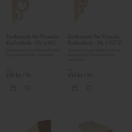
Zierkonsole für Veranda - 
Zierkonsole für Veranda - 
Kiefernholz - Nr. 1-002B-
Kiefernholz - Nr. 1-027-F
F
Zierkonsole aus Kiefernholz mit 
Zierkonsole aus Kiefernholz mit 
Herzornament für Veranden.
detailreicher Ornamentik für 
Veranden.
450
kr
/
St.
450
kr
/
St.
Zu Favoriten hinzufügen
Zu Favoriten hinzufü