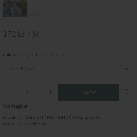
172
kr
/
St.
Höhe wählen (sichtbarer Teil) Nr. 011
Zu F
-
+
Kaufen
St.
Verfügbar
Artikel-Nr.
Racke-011-TRADITION_60x9.2cm_plus10cm
Hersteller
Gaveldekor