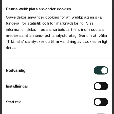
Pfosten aus Fichtenholz. Für 
Kugelform. Dekoratives Element 
Netherlands
Geländer im 
für Pfosten und Geländer.
Denna webbplats använder cookies
Jahrhundertwendenstil.
Belgium
Gaveldekor använder cookies för att webbplatsen ska
1 450
kr
/
St.
460
kr
/
St.
fungera, för statistik och för marknadsföring. Viss
France
information delas med samarbetspartners inom sociala
medier samt annons- och analysföretag. Genom att välja
Zu Favoriten hinzufügen
Zu Favoriten hinzufü
Bulgaria
”Tillåt alla” samtycker du till användning av cookies enligt
detta.
Croatia
S
Cyprus
Nödvändig
a
m
Czech Republic
t
Inställningar
y
Estonia
c
k
Statistik
Greece
e
Gesimsleiste aus Holz - 
Pfostenkappe aus Holz - 
s