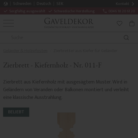
Schweden
Deutsch
SEK
Kontakt
Sorgfältig ausgewählt
Schwedische Herstellung
0046 18 20 61 20
MENÜ
WAR
FAVORITE
Geländer & Holzpfosten
Zierbretter aus Kiefer für Geländer
Zierbrett - Kiefernholz - Nr. 011-F
Zierbrett aus Kiefernholz mit ausgesägtem Muster. Wird in
Geländern von Veranden oder Balkonen montiert und verleiht
eine klassische Ausstrahlung.
BELIEBT