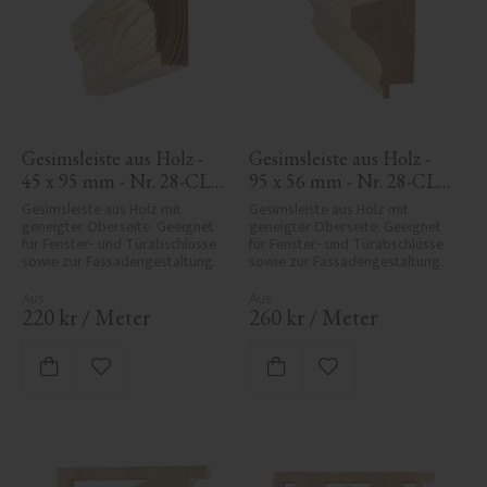
Gesimsleiste aus Holz - 
Gesimsleiste aus Holz - 
45 x 95 mm - Nr. 28-CL-
95 x 56 mm - Nr. 28-CL-
003
002
Gesimsleiste aus Holz mit 
Gesimsleiste aus Holz mit 
geneigter Oberseite. Geeignet 
geneigter Oberseite. Geeignet 
für Fenster- und Türabschlüsse 
für Fenster- und Türabschlüsse 
sowie zur Fassadengestaltung.
sowie zur Fassadengestaltung.
220
kr
/
Meter
260
kr
/
Meter
Zu Favoriten hinzufügen
Zu Favoriten hinzufü