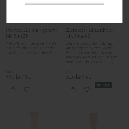
Pfosten 118 cm - gefast - 
Zierbrett - Birkenholz - 
Nr. 30-125
Nr. 5-040-B
1180 x 85 mm. Gefaster Pfosten 
Zierbrett aus Birkenholz mit 
aus Kiefernholz . Für Geländer 
ausgesägtem Muster. Wird in 
und Staket im klassischen Stil.
Geländern von Veranden oder 
Balkonen montiert und verleiht 
eine klassische Ausstrahlung.
550
kr
/
St.
326
kr
/
St.
BELIEBT
Zu Favoriten hinzufügen
Zu Favoriten hinzufü