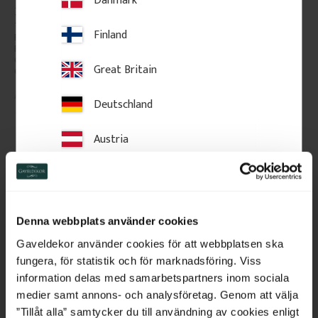
Pfostenkappe aus Holz - 
Pfostenkugel aus Holz - 
Pyramide - 120 x 120 
125 x 145 mm - Nr. 34-
Finland
mm - Nr. 34-167
147
Pfostenkappe aus Holz in 
Pfostenkappe aus Holz in 
Pyramidenform. Für dekorative 
Kugelform. Dekoratives Element 
Gestaltung von Pfosten und 
für Pfosten und Geländer.
Great Britain
Geländern.
Deutschland
185
kr
/
St.
460
kr
/
St.
Austria
Zu Favoriten hinzufügen
Zu Favoriten hinzufü
Switzerland
Netherlands
Denna webbplats använder cookies
Belgium
Gaveldekor använder cookies för att webbplatsen ska
fungera, för statistik och för marknadsföring. Viss
France
information delas med samarbetspartners inom sociala
medier samt annons- och analysföretag. Genom att välja
Bulgaria
”Tillåt alla” samtycker du till användning av cookies enligt