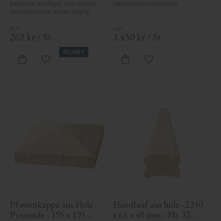
Balkonen montiert und verleiht 
Jahrhundertwendenstil.
eine klassische Ausstrahlung.
269
kr
/
St.
1 450
kr
/
St.
BELIEBT
Zu Favoriten hinzufügen
Zu Favoriten hinzufü
Pfostenkappe aus Holz - 
Handlauf aus holz - 2350 
Pyramide - 195 x 195 
x 65 x 40 mm - Nr. 32-