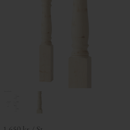
1 650
kr
/
St.