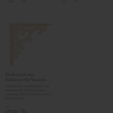
Zu Favoriten hinzufügen
Zu Favoriten hinzufü
Zierkonsole mit 
Holzleiste für Veranda - 
Nr. 1-001-RL
Zierkonsole aus Birkenholz mit 
umlaufender Holzleiste und 
schwungvollem Ornamentmotiv 
für Veranden.
490
kr
/
St.