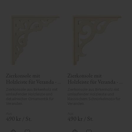
Zierkonsole mit 
Zierkonsole mit 
Holzleiste für Veranda - 
Holzleiste für Veranda - 
Nr. 1-027-RL
Nr. 1-016-RL
Zierkonsole aus Birkenholz mit 
Zierkonsole aus Birkenholz mit 
umlaufender Holzleiste und 
umlaufender Holzleiste und 
detailreicher Ornamentik für 
klassischem Schnörkelmotiv für 
Veranden.
Veranden.
490
kr
/
St.
490
kr
/
St.