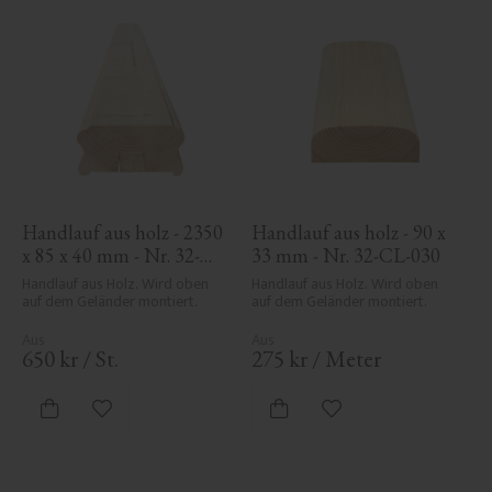
Handlauf aus holz - 2350 
Handlauf aus holz - 90 x 
x 85 x 40 mm - Nr. 32-
33 mm - Nr. 32-CL-030
137A
Handlauf aus Holz. Wird oben 
Handlauf aus Holz. Wird oben 
auf dem Geländer montiert.
auf dem Geländer montiert.
650
kr
/
St.
275
kr
/
Meter
Zu Favoriten hinzufügen
Zu Favoriten hinzufü