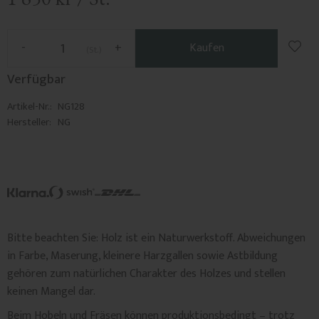
Zu F
-
+
Kaufen
St.
Verfügbar
Artikel-Nr.
NG128
Hersteller
NG
Bitte beachten Sie: Holz ist ein Naturwerkstoff. Abweichungen
in Farbe, Maserung, kleinere Harzgallen sowie Astbildung
gehören zum natürlichen Charakter des Holzes und stellen
keinen Mangel dar.
Beim Hobeln und Fräsen können produktionsbedingt – trotz