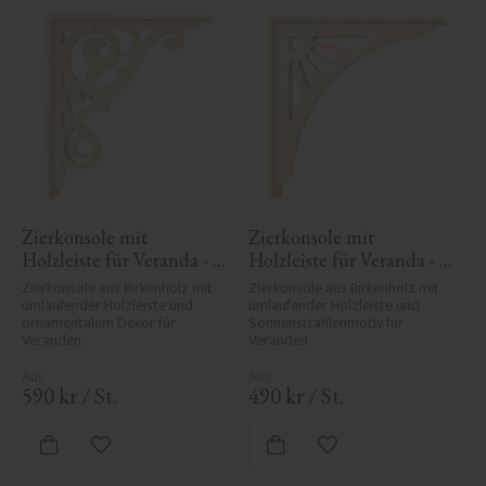
Zierkonsole mit 
Zierkonsole mit 
Holzleiste für Veranda - 
Holzleiste für Veranda - 
Nr. 1-018-RL
Nr. 1-061-RL
Zierkonsole aus Birkenholz mit 
Zierkonsole aus Birkenholz mit 
umlaufender Holzleiste und 
umlaufender Holzleiste und 
ornamentalem Dekor für 
Sonnenstrahlenmotiv für 
Veranden.
Veranden.
590
kr
/
St.
490
kr
/
St.
Zu Favoriten hinzufügen
Zu Favoriten hinzufü