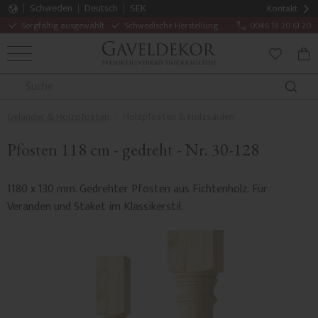
Schweden
Deutsch
SEK
Kontakt
Sorgfältig ausgewählt
Schwedische Herstellung
0046 18 20 61 20
MENÜ
WAR
FAVORITE
Geländer & Holzpfosten
Holzpfosten & Holzsäulen
Pfosten 118 cm - gedreht - Nr. 30-128
1180 x 130 mm. Gedrehter Pfosten aus Fichtenholz. Für
Veranden und Staket im Klassikerstil.