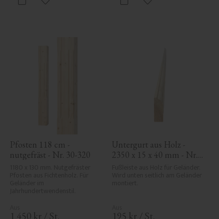
Zu Favoriten hinzufügen
Zu Favoriten hinzufü
Pfosten 118 cm - 
Untergurt aus Holz - 
nutgefräst - Nr. 30-320
2350 x 15 x 40 mm - Nr. 
33-139A
1180 x 130 mm. Nutgefräster 
Fußleiste aus Holz für Geländer. 
Pfosten aus Fichtenholz. Für 
Wird unten seitlich am Geländer 
Geländer im 
montiert.
Jahrhundertwendenstil.
1 450
kr
/
St.
195
kr
/
St.