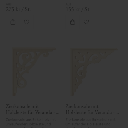
275
kr
/
St.
155
kr
/
St.
Zu Favoriten hinzufügen
Zu Favoriten hinzufü
Zierkonsole mit 
Zierkonsole mit 
Holzleiste für Veranda - 
Holzleiste für Veranda - 
Nr. 1-018-RL
Nr. 1-027-RL
Zierkonsole aus Birkenholz mit 
Zierkonsole aus Birkenholz mit 
umlaufender Holzleiste und 
umlaufender Holzleiste und 