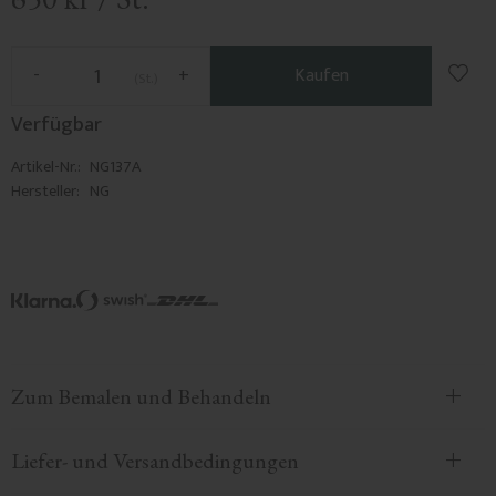
Zu F
-
+
Kaufen
St.
Verfügbar
Artikel-Nr.
NG137A
Hersteller
NG
Zum Bemalen und Behandeln
Liefer- und Versandbedingungen