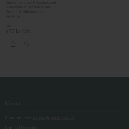
Nr. 1-061-RL
Zierkonsole aus Birkenholz mit 
umlaufender Holzleiste und 
Sonnenstrahlenmotiv für 
Veranden.
490
kr
/
St.
Zu Favoriten hinzufügen
Kontakt
Kundendienst:
order@gaveldekor.se
Kontaktformular