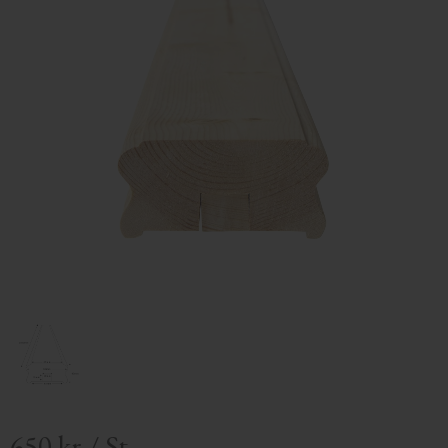
650
kr
/
St.