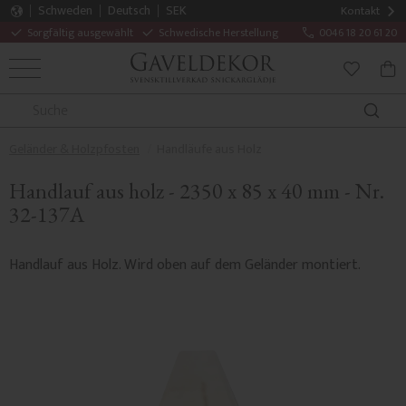
Schweden
Deutsch
SEK
Kontakt
Sorgfältig ausgewählt
Schwedische Herstellung
0046 18 20 61 20
MENÜ
WAR
FAVORITE
Geländer & Holzpfosten
Handläufe aus Holz
Handlauf aus holz - 2350 x 85 x 40 mm - Nr.
32-137A
Handlauf aus Holz. Wird oben auf dem Geländer montiert.