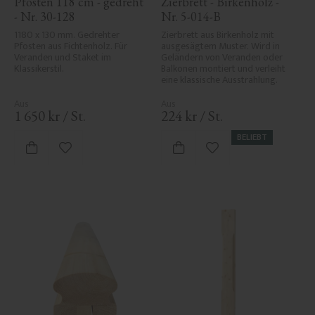
Pfosten 118 cm - gedreht 
Zierbrett - Birkenholz - 
- Nr. 30-128
Nr. 5-014-B
1180 x 130 mm. Gedrehter 
Zierbrett aus Birkenholz mit 
Pfosten aus Fichtenholz. Für 
ausgesägtem Muster. Wird in 
Veranden und Staket im 
Geländern von Veranden oder 
Klassikerstil.
Balkonen montiert und verleiht 
eine klassische Ausstrahlung.
1 650
kr
/
St.
224
kr
/
St.
BELIEBT
Zu Favoriten hinzufügen
Zu Favoriten hinzufü