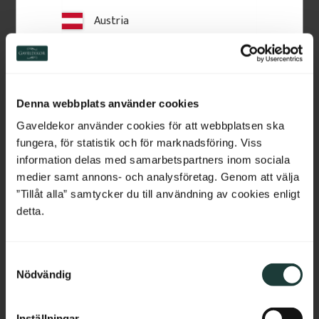
Austria
Switzerland
Netherlands
Zierbrett - Birkenholz - 
Zierbrett - Kiefernholz - 
Denna webbplats använder cookies
Nr. 5-046-B
Nr. 040-F
Belgium
Gaveldekor använder cookies för att webbplatsen ska
Zierbrett aus Birkenholz mit 
Zierbrett aus Kiefernholz mit 
ausgesägtem Muster. Wird in 
ausgesägtem Muster. Wird in 
fungera, för statistik och för marknadsföring. Viss
Geländern von Veranden oder 
Geländern von Veranden oder 
France
information delas med samarbetspartners inom sociala
Balkonen montiert und verleiht 
Balkonen montiert und verleiht 
eine klassische Ausstrahlung.
eine klassische Ausstrahlung.
medier samt annons- och analysföretag. Genom att välja
Bulgaria
”Tillåt alla” samtycker du till användning av cookies enligt
206
kr
/
St.
234
kr
/
St.
detta.
Croatia
BELIEBT
Zu Favoriten hinzufügen
Zu Favoriten hinzufü
S
Cyprus
Nödvändig
a
m
Czech Republic
t
Inställningar