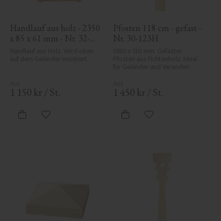
Handlauf aus holz - 2350 
Pfosten 118 cm - gefast - 
x 85 x 61 mm - Nr. 32-
Nr. 30-123H
145A
Handlauf aus Holz. Wird oben 
1180 x 130 mm. Gefaster 
auf dem Geländer montiert.
Pfosten aus Fichtenholz. Ideal 
für Geländer und Veranden.
1 150
kr
/
St.
1 450
kr
/
St.
Zu Favoriten hinzufügen
Zu Favoriten hinzufü