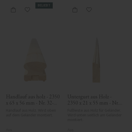
BELIEBT
Zu Favoriten hinzufügen
Zu Favoriten hinzufü
Handlauf aus holz - 2350 
Untergurt aus Holz - 
x 65 x 56 mm - Nr. 32-
2350 x 21 x 55 mm - Nr. 
203A
33-170A
Handlauf aus Holz. Wird oben 
Fußleiste aus Holz für Geländer. 
auf dem Geländer montiert.
Wird unten seitlich am Geländer 
montiert.