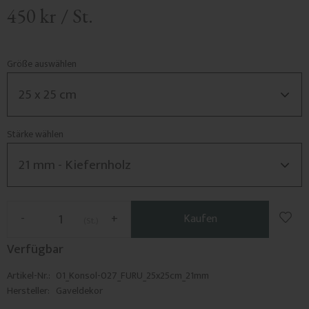
450
kr
/
St.
Größe auswählen
Stärke wählen
Zu F
-
+
Kaufen
St.
Verfügbar
Artikel-Nr.
01_Konsol-027_FURU_25x25cm_21mm
Hersteller
Gaveldekor