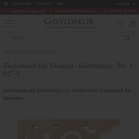
Schweden
Deutsch
SEK
Kontakt
Sorgfältig ausgewählt
Schwedische Herstellung
0046 18 20 61 20
MENÜ
WAR
FAVORITE
Zierkonsolen & Verandadekor
Zierkonsole für Veranda - Kiefernholz - Nr. 1-
027-F
Zierkonsole aus Kiefernholz mit detailreicher Ornamentik für
Veranden.