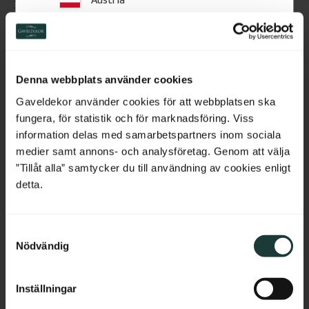
Nr. 006-F
Kiefernholz - Nr. 1-017-F
Zierbrett aus Kiefernholz mit 
Zierkonsole aus Kiefernholz mit 
Switzerland
ausgesägtem Muster. Wird in 
schlichtem Bogenprofil für 
Geländern von Veranden oder 
Veranden.
Balkonen montiert und verleiht 
Netherlands
eine klassische Ausstrahlung.
Denna webbplats använder cookies
Belgium
Gaveldekor använder cookies för att webbplatsen ska
158
kr
/
St.
450
kr
/
St.
fungera, för statistik och för marknadsföring. Viss
France
information delas med samarbetspartners inom sociala
Zu Favoriten hinzufügen
Zu Favoriten hinzufü
medier samt annons- och analysföretag. Genom att välja
Bulgaria
”Tillåt alla” samtycker du till användning av cookies enligt
detta.
Croatia
S
Cyprus
Nödvändig
a
m
Czech Republic
t
Inställningar
y
Estonia