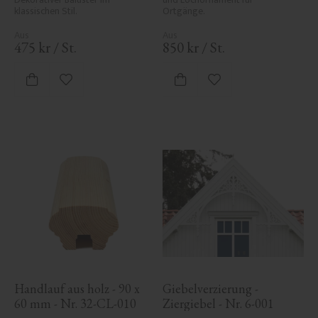
klassischen Stil.
Ortgänge.
475
kr
/
St.
850
kr
/
St.
Zu Favoriten hinzufügen
Zu Favoriten hinzufü
Handlauf aus holz - 90 x 
Giebelverzierung - 
60 mm - Nr. 32-CL-010
Ziergiebel - Nr. 6-001