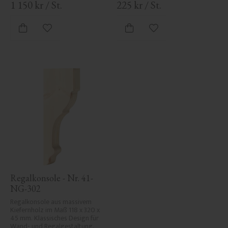
1 150
kr
/
St.
225
kr
/
St.
Zu Favoriten hinzufügen
Zu Favoriten hinzufü
Regalkonsole - Nr. 41-
NG-302
Regalkonsole aus massivem 
Kiefernholz im Maß 118 x 320 x 
45 mm. Klassisches Design für 
Wand- und Regalgestaltung.