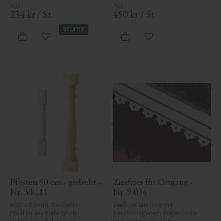
234
kr
/
St.
450
kr
/
St.
BELIEBT
Zu Favoriten hinzufügen
Zu Favoriten hinzufü
Pfosten 90 cm - gedreht - 
Zierfries für Ortgang - 
Nr. 30-111
Nr. 9-034
900 x 85 mm. Gedrehter 
Zierfries aus Holz mit 
Pfosten aus Kiefernholz. 
geschwungenem Bogenmotiv 
Dekorativer Baluster im 
und Lochornament für 