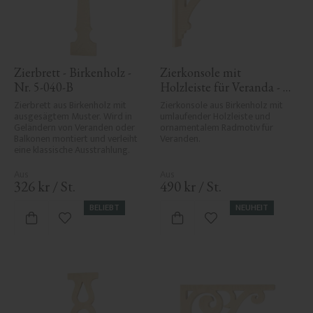
Zierbrett - Birkenholz - 
Zierkonsole mit 
Nr. 5-040-B
Holzleiste für Veranda - 
Nr. 1-006-RL
Zierbrett aus Birkenholz mit 
Zierkonsole aus Birkenholz mit 
ausgesägtem Muster. Wird in 
umlaufender Holzleiste und 
Geländern von Veranden oder 
ornamentalem Radmotiv für 
Balkonen montiert und verleiht 
Veranden.
eine klassische Ausstrahlung.
326
kr
/
St.
490
kr
/
St.
BELIEBT
NEUHEIT
Zu Favoriten hinzufügen
Zu Favoriten hinzufü