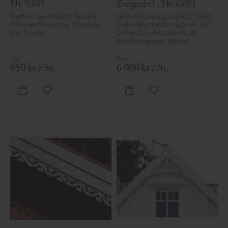
Nr. 9-005
Ziergiebel - Nr. 6-001
Zierfries aus Holz mit kleinem 
Giebelverzierung aus Holz. Wird 
Ornamentmuster für Ortgänge 
in die Windbretter montiert zur 
und Traufen.
Dekoration des Giebels. Mit 
geschwungenem Muster.
850
kr
/
St.
6 000
kr
/
St.
Zu Favoriten hinzufügen
Zu Favoriten hinzufü