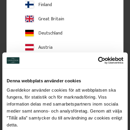
Zu Favoriten hinzufügen
Zu Favoriten hinzufü
Finland
Great Britain
Deutschland
Austria
Switzerland
Netherlands
Denna webbplats använder cookies
Fensterkonsole - 37,2 x 8 
Wandleiste - 33 x 55 mm 
x 3 cm - Nr. 10-GD-106
- Nr 24-CL-020
Belgium
Gaveldekor använder cookies för att webbplatsen ska
Fensterkonsole aus Holz. Zur 
Klassische Zierleiste aus Holz im 
fungera, för statistik och för marknadsföring. Viss
Montage unter dem 
Stil um 1900 für 
France
information delas med samarbetspartners inom sociala
Fensterblech als dekoratives 
Wandgestaltung.
Fassadenelement.
medier samt annons- och analysföretag. Genom att välja
Bulgaria
”Tillåt alla” samtycker du till användning av cookies enligt
150
kr
/
St.
95
kr
/
Meter
detta.