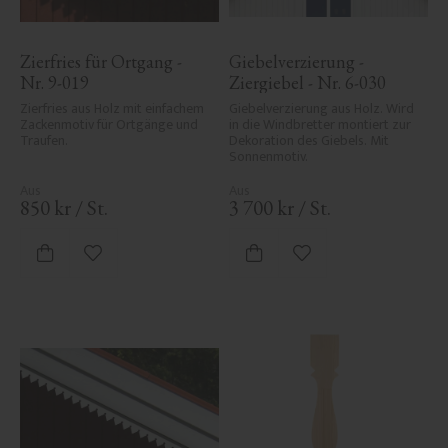
Zierfries für Ortgang - 
Giebelverzierung - 
Nr. 9-019
Ziergiebel - Nr. 6-030
Zierfries aus Holz mit einfachem 
Giebelverzierung aus Holz. Wird 
Zackenmotiv für Ortgänge und 
in die Windbretter montiert zur 
Traufen.
Dekoration des Giebels. Mit 
Sonnenmotiv.
850
kr
/
St.
3 700
kr
/
St.
Zu Favoriten hinzufügen
Zu Favoriten hinzufü