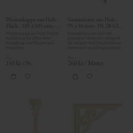
Pfostenkappe aus Holz - 
Gesimsleiste aus Holz - 
Flach - 105 x 105 mm - 
95 x 56 mm - Nr. 28-CL-
Nr. 34-140
002
Pfostenkappe aus Holz. Flache 
Gesimsleiste aus Holz mit 
Ausführung für dekorative 
geneigter Oberseite. Geeignet 
Gestaltung von Pfosten und 
für Fenster- und Türabschlüsse 
Geländern.
sowie zur Fassadengestaltung.
145
kr
/
St.
260
kr
/
Meter
Zu Favoriten hinzufügen
Zu Favoriten hinzufü