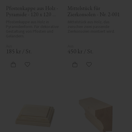
Pfostenkappe aus Holz - 
Mittelstück für 
Pyramide - 120 x 120 
Zierkonsolen - Nr. 2-001
mm - Nr. 34-167
Pfostenkappe aus Holz in 
Mittelstück aus Holz, das 
Pyramidenform. Für dekorative 
zwischen zwei passende 
Gestaltung von Pfosten und 
Zierkonsolen montiert wird.
Geländern.
185
kr
/
St.
450
kr
/
St.
Zu Favoriten hinzufügen
Zu Favoriten hinzufü