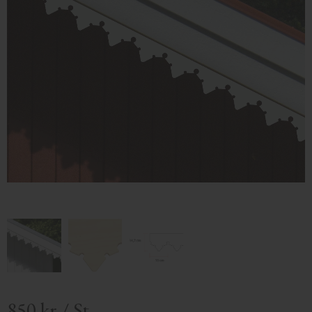
850
kr
/
St.