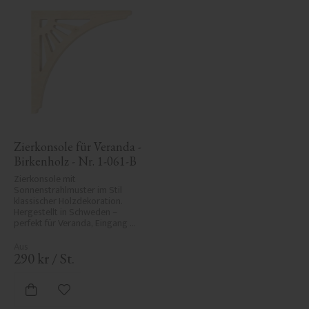
Zierkonsole für Veranda - 
Birkenholz - Nr. 1-061-B
Zierkonsole mit 
Sonnenstrahlmuster im Stil 
klassischer Holzdekoration. 
Hergestellt in Schweden – 
perfekt für Veranda, Eingang 
oder Vordach und verleiht Ihrem 
Haus historischen Charme und 
Eleganz.
290
kr
/
St.
Zu Favoriten hinzufügen