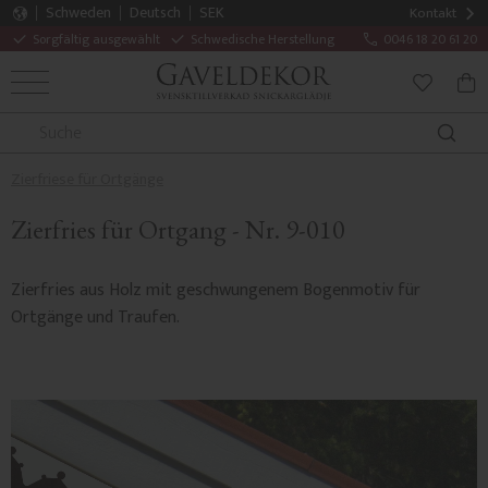
Schweden
Deutsch
SEK
Kontakt
Sorgfältig ausgewählt
Schwedische Herstellung
0046 18 20 61 20
MENÜ
WAR
FAVORITE
Zierfriese für Ortgänge
Zierfries für Ortgang - Nr. 9-010
Zierfries aus Holz mit geschwungenem Bogenmotiv für
Ortgänge und Traufen.