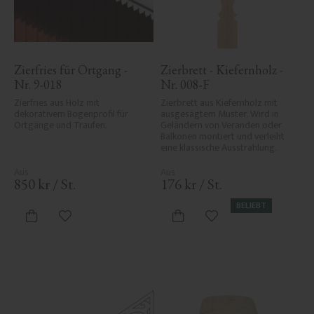
Zierfries für Ortgang - 
Zierbrett - Kiefernholz - 
Nr. 9-018
Nr. 008-F
Zierfries aus Holz mit 
Zierbrett aus Kiefernholz mit 
dekorativem Bogenprofil für 
ausgesägtem Muster. Wird in 
Ortgänge und Traufen.
Geländern von Veranden oder 
Balkonen montiert und verleiht 
eine klassische Ausstrahlung.
850
kr
/
St.
176
kr
/
St.
BELIEBT
Zu Favoriten hinzufügen
Zu Favoriten hinzufü