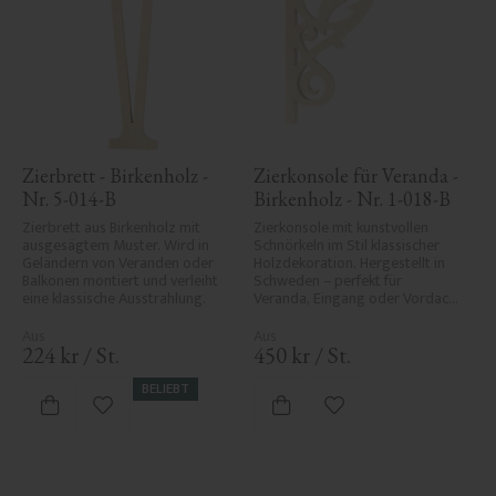
Zierbrett - Birkenholz - 
Zierkonsole für Veranda - 
Nr. 5-014-B
Birkenholz - Nr. 1-018-B
Zierbrett aus Birkenholz mit 
Zierkonsole mit kunstvollen 
ausgesägtem Muster. Wird in 
Schnörkeln im Stil klassischer 
Geländern von Veranden oder 
Holzdekoration. Hergestellt in 
Balkonen montiert und verleiht 
Schweden – perfekt für 
eine klassische Ausstrahlung.
Veranda, Eingang oder Vordach 
und verleiht Ihrem Haus 
historischen Charme und 
Eleganz.
224
kr
/
St.
450
kr
/
St.
BELIEBT
Zu Favoriten hinzufügen
Zu Favoriten hinzufü