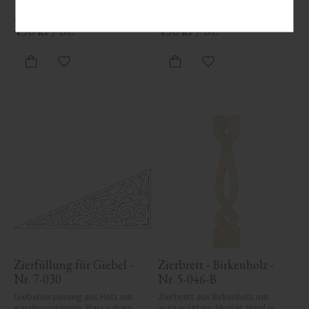
450
kr
/
St.
450
kr
/
St.
Zu Favoriten hinzufügen
Zu Favoriten hinzufü
Zierfüllung für Giebel - 
Zierbrett - Birkenholz - 
Nr. 7-030
Nr. 5-046-B
Giebelverzierung aus Holz mit 
Zierbrett aus Birkenholz mit 
geschwungenem, klassischem 
ausgesägtem Muster. Wird in 