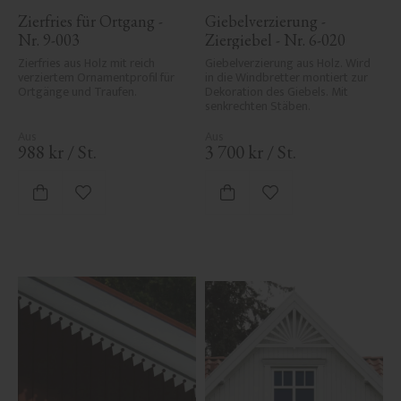
Zierfries für Ortgang - 
Giebelverzierung - 
Nr. 9-003
Ziergiebel - Nr. 6-020
Zierfries aus Holz mit reich 
Giebelverzierung aus Holz. Wird 
verziertem Ornamentprofil für 
in die Windbretter montiert zur 
Ortgänge und Traufen.
Dekoration des Giebels. Mit 
senkrechten Stäben.
988
kr
/
St.
3 700
kr
/
St.
Zu Favoriten hinzufügen
Zu Favoriten hinzufü