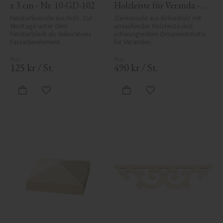
x 3 cm - Nr. 10-GD-102
Holzleiste für Veranda - 
Nr. 1-001-RL
Fensterkonsole aus Holz. Zur 
Zierkonsole aus Birkenholz mit 
Montage unter dem 
umlaufender Holzleiste und 
Fensterblech als dekoratives 
schwungvollem Ornamentmotiv 
Fassadenelement.
für Veranden.
125
kr
/
St.
490
kr
/
St.
Zu Favoriten hinzufügen
Zu Favoriten hinzufü