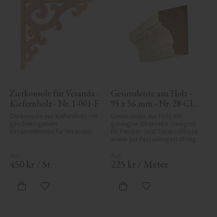
Zierkonsole für Veranda - 
Gesimsleiste aus Holz - 
Kiefernholz - Nr. 1-001-F
95 x 56 mm - Nr. 28-CL-
001
Zierkonsole aus Kiefernholz mit 
Gesimsleiste aus Holz mit 
geschwungenem 
geneigter Oberseite. Geeignet 
Ornamentmotiv für Veranden.
für Fenster- und Türabschlüsse 
sowie zur Fassadengestaltung.
450
kr
/
St.
225
kr
/
Meter
Zu Favoriten hinzufügen
Zu Favoriten hinzufü