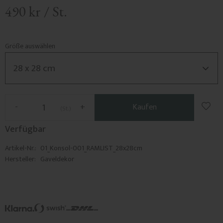
490
kr
/
St.
Größe auswählen
Zu F
-
+
Kaufen
St.
Verfügbar
Artikel-Nr.
01_Konsol-001_RAMLIST_28x28cm
Hersteller
Gaveldekor