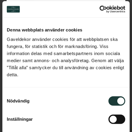
60 mm - Nr. 32-CL-010
Nr. 9-005
Handlauf aus Holz. Wird oben 
Zierfries aus Holz mit kleinem 
Switzerland
auf dem Geländer montiert.
Ornamentmuster für Ortgänge 
und Traufen.
Netherlands
Denna webbplats använder cookies
350
kr
/
Meter
850
kr
/
St.
Belgium
Gaveldekor använder cookies för att webbplatsen ska
fungera, för statistik och för marknadsföring. Viss
Zu Favoriten hinzufügen
Zu Favoriten hinzufü
France
information delas med samarbetspartners inom sociala
medier samt annons- och analysföretag. Genom att välja
Bulgaria
”Tillåt alla” samtycker du till användning av cookies enligt
detta.
Croatia
S
Cyprus
Nödvändig
a
m
Czech Republic
t
Inställningar
y
Estonia
c