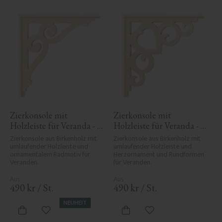
Zierkonsole mit 
Zierkonsole mit 
Holzleiste für Veranda - 
Holzleiste für Veranda - 
Nr. 1-006-RL
Nr. 1-002B-RL
Zierkonsole aus Birkenholz mit 
Zierkonsole aus Birkenholz mit 
umlaufender Holzleiste und 
umlaufender Holzleiste und 
ornamentalem Radmotiv für 
Herzornament und Rundformen 
Veranden.
für Veranden.
490
kr
/
St.
490
kr
/
St.
NEUHEIT
Zu Favoriten hinzufügen
Zu Favoriten hinzufü