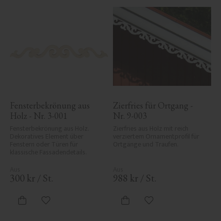
Fensterbekrönung aus 
Zierfries für Ortgang - 
Holz - Nr. 3-001
Nr. 9-003
Fensterbekrönung aus Holz. 
Zierfries aus Holz mit reich 
Dekoratives Element über 
verziertem Ornamentprofil für 
Fenstern oder Türen für 
Ortgänge und Traufen.
klassische Fassadendetails.
300
kr
/
St.
988
kr
/
St.
Zu Favoriten hinzufügen
Zu Favoriten hinzufü