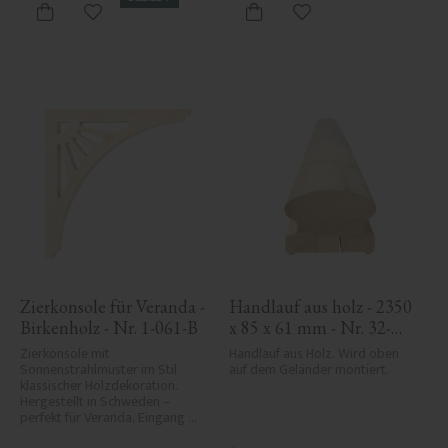
Zu Favoriten hinzufügen
Zu Favoriten hinzufü
Zierkonsole für Veranda - 
Handlauf aus holz - 2350 
Birkenholz - Nr. 1-061-B
x 85 x 61 mm - Nr. 32-
145A
Zierkonsole mit 
Handlauf aus Holz. Wird oben 
Sonnenstrahlmuster im Stil 
auf dem Geländer montiert.
klassischer Holzdekoration. 
Hergestellt in Schweden – 
perfekt für Veranda, Eingang 
oder Vordach und verleiht Ihrem 