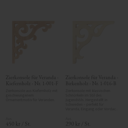
Zierkonsole für Veranda - 
Zierkonsole für Veranda - 
Kiefernholz - Nr. 1-001-F
Birkenholz - Nr. 1-016-B
Zierkonsole aus Kiefernholz mit 
Zierkonsole mit klassischen 
geschwungenem 
Schnörkeln im Stil des 
Ornamentmotiv für Veranden.
Jugendstils. Hergestellt in 
Schweden – perfekt für 
Veranda, Eingang oder Vordach 
und verleiht Ihrem Haus 
historischen Charme und 
Eleganz.
450
kr
/
St.
290
kr
/
St.