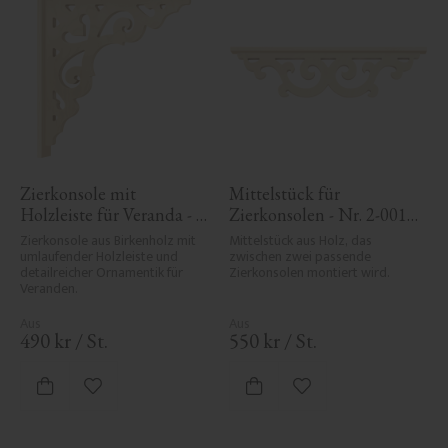
Zierkonsole mit 
Mittelstück für 
Holzleiste für Veranda - 
Zierkonsolen - Nr. 2-001-
Nr. 1-027-RL
RL
Zierkonsole aus Birkenholz mit 
Mittelstück aus Holz, das 
umlaufender Holzleiste und 
zwischen zwei passende 
detailreicher Ornamentik für 
Zierkonsolen montiert wird.
Veranden.
490
kr
/
St.
550
kr
/
St.
Zu Favoriten hinzufügen
Zu Favoriten hinzufü