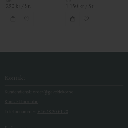
Haus historischen Charme und 
Eleganz.
290
kr
/
St.
1 150
kr
/
St.
Zu Favoriten hinzufügen
Zu Favoriten hinzufü
Kontakt
Kundendienst:
order@gaveldekor.se
Kontaktformular
Telefonnummer:
+46 18 20 61 20