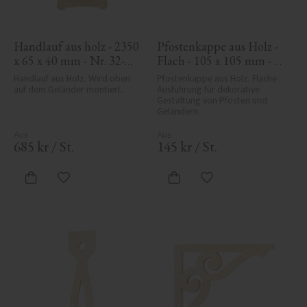
Handlauf aus holz - 2350 
Pfostenkappe aus Holz - 
x 65 x 40 mm - Nr. 32-
Flach - 105 x 105 mm - 
204A
Nr. 34-140
Handlauf aus Holz. Wird oben 
Pfostenkappe aus Holz. Flache 
auf dem Geländer montiert.
Ausführung für dekorative 
Gestaltung von Pfosten und 
Geländern.
685
kr
/
St.
145
kr
/
St.
Zu Favoriten hinzufügen
Zu Favoriten hinzufü