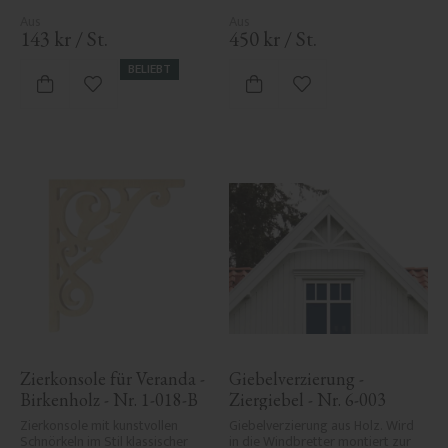
143
kr
/
St.
450
kr
/
St.
BELIEBT
Zu Favoriten hinzufügen
Zu Favoriten hinzufü
Zierkonsole für Veranda - 
Giebelverzierung - 
Birkenholz - Nr. 1-018-B
Ziergiebel - Nr. 6-003
Zierkonsole mit kunstvollen 
Giebelverzierung aus Holz. Wird 
Schnörkeln im Stil klassischer 
in die Windbretter montiert zur 