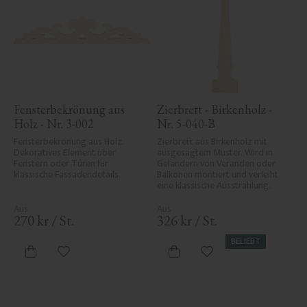
Fensterbekrönung aus 
Zierbrett - Birkenholz - 
Holz - Nr. 3-002
Nr. 5-040-B
Fensterbekrönung aus Holz. 
Zierbrett aus Birkenholz mit 
Dekoratives Element über 
ausgesägtem Muster. Wird in 
Fenstern oder Türen für 
Geländern von Veranden oder 
klassische Fassadendetails.
Balkonen montiert und verleiht 
eine klassische Ausstrahlung.
270
kr
/
St.
326
kr
/
St.
BELIEBT
Zu Favoriten hinzufügen
Zu Favoriten hinzufü