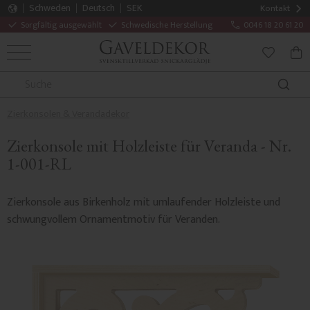
Schweden
Deutsch
SEK
Kontakt
Sorgfältig ausgewählt
Schwedische Herstellung
0046 18 20 61 20
MENÜ
WAR
FAVORITE
Zierkonsolen & Verandadekor
Zierkonsole mit Holzleiste für Veranda - Nr.
1-001-RL
Zierkonsole aus Birkenholz mit umlaufender Holzleiste und
schwungvollem Ornamentmotiv für Veranden.