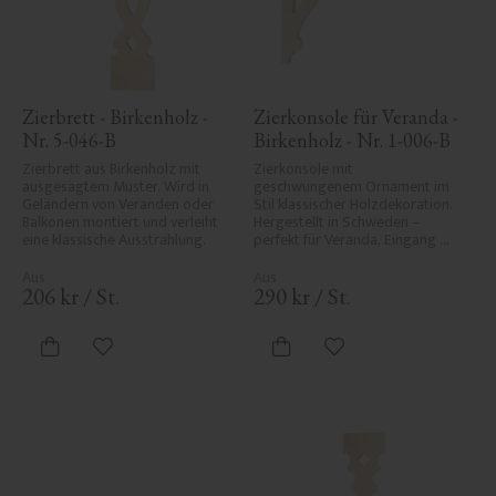
Zierbrett - Birkenholz - 
Zierkonsole für Veranda - 
Nr. 5-046-B
Birkenholz - Nr. 1-006-B
Zierbrett aus Birkenholz mit 
Zierkonsole mit 
ausgesägtem Muster. Wird in 
geschwungenem Ornament im 
Geländern von Veranden oder 
Stil klassischer Holzdekoration. 
Balkonen montiert und verleiht 
Hergestellt in Schweden – 
eine klassische Ausstrahlung.
perfekt für Veranda, Eingang 
oder Vordach und verleiht Ihrem 
Haus Eleganz und historischen 
Charakter.
206
kr
/
St.
290
kr
/
St.
Zu Favoriten hinzufügen
Zu Favoriten hinzufü