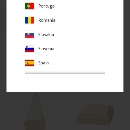
Portugal
Zierfüllung für 
Handlauf aus holz - 95 x 
Verandadach - Nr. 8-003
45 mm - Nr. 32-CL-020
Romania
Zierfüllung aus Holz mit 
Handlauf aus Holz. Wird oben 
Rautenmuster zur Montage 
auf dem Geländer montiert.
Slovakia
unter Verandadächern.
Slovenia
469
kr
/
St.
350
kr
/
Meter
Spain
Zu Favoriten hinzufügen
Zu Favoriten hinzufü