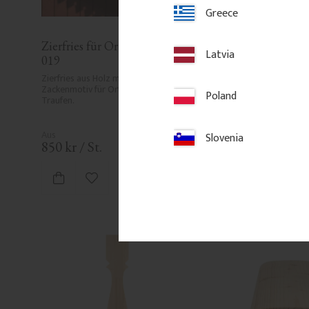
Greece
Zierfries für Ortgang - Nr. 9-
Giebelverzierung - 
Latvia
019
- Nr. 6-030
Zierfries aus Holz mit einfachem 
Giebelverzierung aus Hol
Zackenmotiv für Ortgänge und 
die Windbretter montier
Poland
Traufen.
Dekoration des Giebels. 
Sonnenmotiv.
Slovenia
850
kr
/
St.
3 700
kr
/
St.
Zu Favoriten hinzufügen
Zu Favori