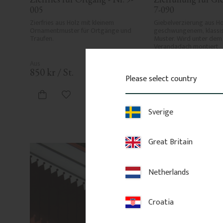
005
7-090
Zierfries aus Holz mit kleinem 
Giebelverzierung aus Hol
Ornamentmuster für Ortgänge und 
geschwungenem, klassi
Traufen.
Muster. Wird unter dem 
Verandadach montiert.
850
kr
/
St.
1 520
kr
/
St.
Please select country
Zu Favoriten hinzufügen
Zu Favori
Sverige
Great Britain
Netherlands
Croatia