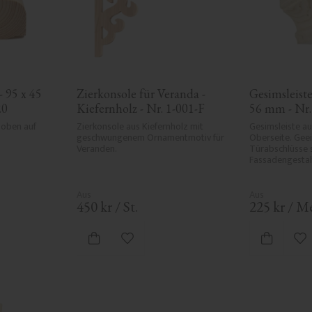
 95 x 45 
Zierkonsole für Veranda - 
Gesimsleiste
20
Kiefernholz - Nr. 1-001-F
56 mm - Nr
oben auf 
Zierkonsole aus Kiefernholz mit 
Gesimsleiste au
geschwungenem Ornamentmotiv für 
Oberseite. Geei
Veranden.
Türabschlüsse s
Fassadengestal
450
kr
/
St.
225
kr
/
Me
ten hinzufügen
Zu Favoriten hinzufügen
Zu