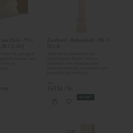
 aus Holz - 95 x 
Zierbrett - Birkenholz - Nr. 5-
. 28-CL-001
011-B
s Holz mit geneigter 
Zierbrett aus Birkenholz mit 
gnet für Fenster- und 
ausgesägtem Muster. Wird in 
owie zur 
Geländern von Veranden oder 
tung.
Balkonen montiert und verleiht eine 
klassische Ausstrahlung.
ter
143
kr
/
St.
BELIEBT
 Favoriten hinzufügen
Zu Favoriten hinzufügen