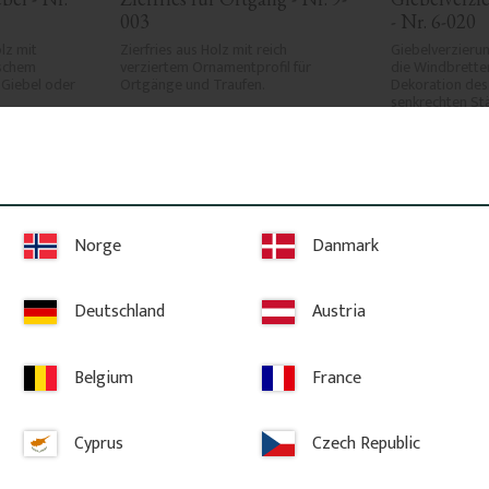
003
- Nr. 6-020
z mit 
Zierfries aus Holz mit reich 
Giebelverzierun
schem 
verziertem Ornamentprofil für 
die Windbretter
Giebel oder 
Ortgänge und Traufen.
Dekoration des 
senkrechten St
988
kr
/
St.
3 700
kr
/
S
ten hinzufügen
Zu Favoriten hinzufügen
Zu
Norge
Danmark
Deutschland
Austria
Belgium
France
Cyprus
Czech Republic