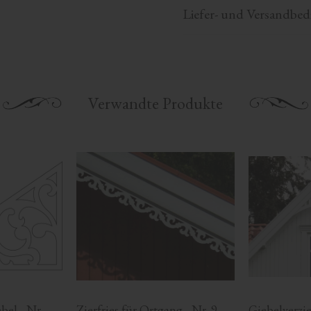
Liefer- und Versandbe
Verwandte Produkte
el - Nr. 
Zierfries für Ortgang - Nr. 9-
Giebelverzie