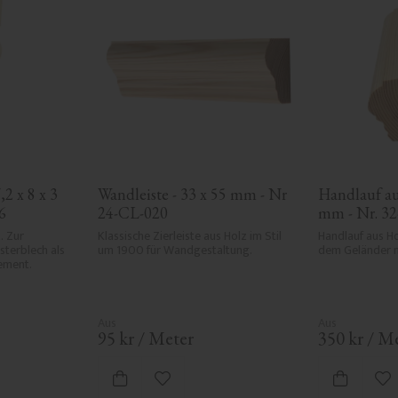
2 x 8 x 3 
Wandleiste - 33 x 55 mm - Nr 
Handlauf aus
6
24-CL-020
mm - Nr. 3
 Zur 
Klassische Zierleiste aus Holz im Stil 
Handlauf aus Ho
terblech als 
um 1900 für Wandgestaltung.
dem Geländer m
ement.
95
kr
/
Meter
350
kr
/
Me
ten hinzufügen
Zu Favoriten hinzufügen
Zu