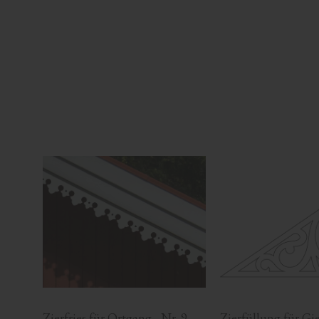
Zierfries für Ortgang - Nr. 9-
Zierfüllung für Gieb