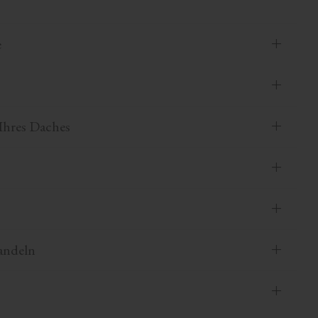
e
Ihres Daches
andeln