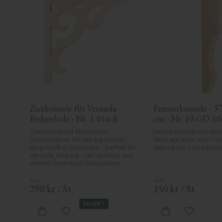
Zierkonsole für Veranda - 
Fensterkonsole - 37,
Birkenholz - Nr. 1-016-B
cm - Nr. 10-GD-10
Zierkonsole mit klassischen 
Fensterkonsole aus Holz.
Schnörkeln im Stil des Jugendstils. 
Montage unter dem Fens
Hergestellt in Schweden – perfekt für 
dekoratives Fassadenel
Veranda, Eingang oder Vordach und 
verleiht Ihrem Haus historischen 
Charme und Eleganz.
290
kr
/
St.
150
kr
/
St.
BELIEBT
Zu Favoriten hinzufügen
Zu Favori