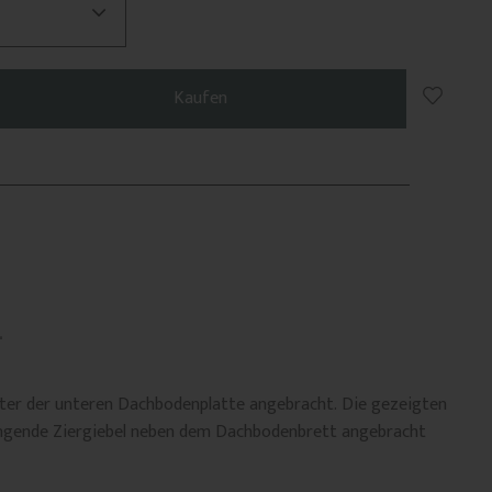
Zu Favo
Kaufen
ter der unteren Dachbodenplatte angebracht. Die gezeigten
hängende Ziergiebel neben dem Dachbodenbrett angebracht