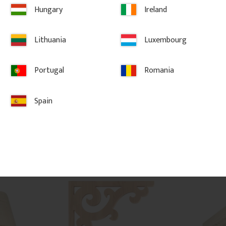
Hungary
Ireland
Ziergiebel 
Zierfüllung für Giebel - Nr. 
Zierfries fü
Lithuania
Luxembourg
7-001
018
z. Wird in 
Giebelverzierung aus Holz mit 
Zierfries aus H
t zur 
geschwungenem, klassischem 
Bogenprofil für
Portugal
Romania
Mit 
Muster. Wird unter dem Giebel oder 
Traufen.
Verandadach montiert.
Spain
1 520
kr
/
St.
850
kr
/
St.
ten hinzufügen
Zu Favoriten hinzufügen
Zu