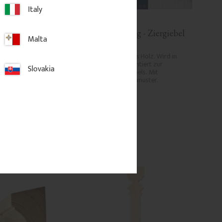
Italy
r Ortgang - Nr. 9-
Giebelverzierung - Ziergiebel 
Malta
- Nr. 6-005
olz mit dekorativem 
Giebelverzierung aus Holz. Wird in 
 Ortgänge und 
die Windbretter montiert zur 
Slovakia
Dekoration des Giebels. Mit 
schlichtem Schwungmuster.
3 100
kr
/
St.
 Favoriten hinzufügen
Zu Favoriten hinzufügen