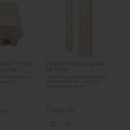
 holz - 90 x 60 
Pfosten 118 cm - nutgefräst - 
2-CL-010
Nr. 30-320
lz. Wird oben auf 
1180 x 130 mm. Nutgefräster Pfosten 
ontiert.
aus Fichtenholz. Für Geländer im 
Jahrhundertwendenstil.
ter
1 450
kr
/
St.
 Favoriten hinzufügen
Zu Favoriten hinzufügen