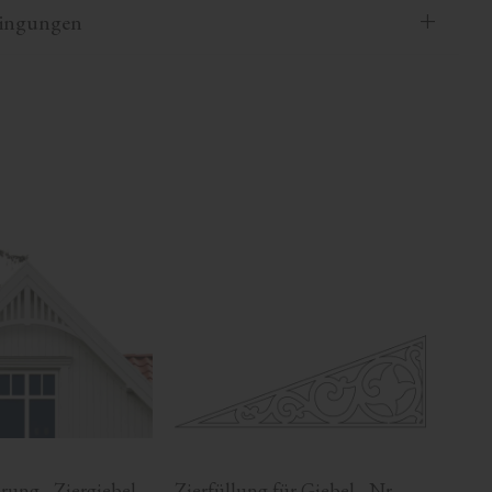
dingungen
rung - Ziergiebel 
Zierfüllung für Giebel - Nr. 