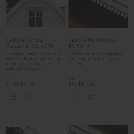
Giebelverzierung - 
Zierfries für Ortgang - 
Ziergiebel - Nr. 6-020
Nr. 9-019
Giebelverzierung aus Holz. Wird 
Zierfries aus Holz mit einfachem 
in die Windbretter montiert zur 
Zackenmotiv für Ortgänge und 
Dekoration des Giebels. Mit 
Traufen.
senkrechten Stäben.
3 700
kr
/
St.
850
kr
/
St.
Zu Favoriten hinzufügen
Zu Favoriten hinzufü