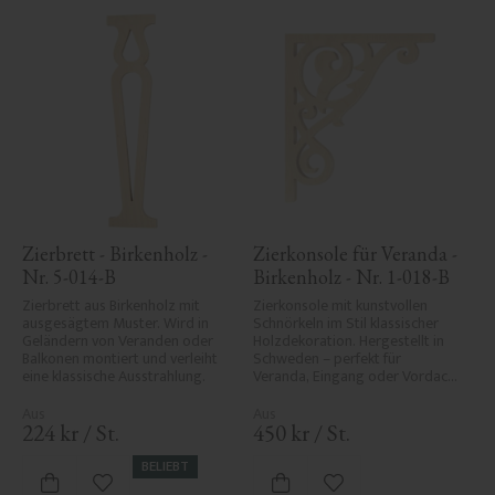
Zierbrett - Birkenholz - 
Zierkonsole für Veranda - 
Nr. 5-014-B
Birkenholz - Nr. 1-018-B
Zierbrett aus Birkenholz mit 
Zierkonsole mit kunstvollen 
ausgesägtem Muster. Wird in 
Schnörkeln im Stil klassischer 
Geländern von Veranden oder 
Holzdekoration. Hergestellt in 
Balkonen montiert und verleiht 
Schweden – perfekt für 
eine klassische Ausstrahlung.
Veranda, Eingang oder Vordach 
und verleiht Ihrem Haus 
historischen Charme und 
Eleganz.
224
kr
/
St.
450
kr
/
St.
BELIEBT