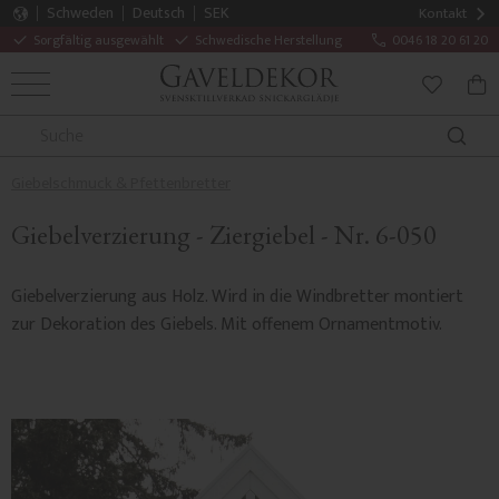
Schweden
Deutsch
SEK
Kontakt
Sorgfältig ausgewählt
Schwedische Herstellung
0046 18 20 61 20
MENÜ
WAR
FAVORITE
Giebelschmuck & Pfettenbretter
Giebelverzierung - Ziergiebel - Nr. 6-050
Giebelverzierung aus Holz. Wird in die Windbretter montiert
zur Dekoration des Giebels. Mit offenem Ornamentmotiv.