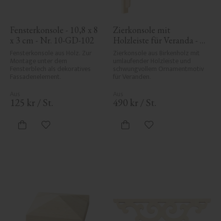
Fensterkonsole - 10,8 x 8 
Zierkonsole mit 
x 3 cm - Nr. 10-GD-102
Holzleiste für Veranda - 
Nr. 1-001-RL
Fensterkonsole aus Holz. Zur 
Zierkonsole aus Birkenholz mit 
Montage unter dem 
umlaufender Holzleiste und 
Fensterblech als dekoratives 
schwungvollem Ornamentmotiv 
Fassadenelement.
für Veranden.
125
kr
/
St.
490
kr
/
St.
Zu Favoriten hinzufügen
Zu Favoriten hinzufü