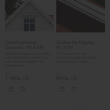
Giebelverzierung - 
Zierfries für Ortgang - 
Ziergiebel - Nr. 6-030
Nr. 9-018
Giebelverzierung aus Holz. Wird 
Zierfries aus Holz mit 
in die Windbretter montiert zur 
dekorativem Bogenprofil für 
Dekoration des Giebels. Mit 
Ortgänge und Traufen.
Sonnenmotiv.
3 700
kr
/
St.
850
kr
/
St.
Zu Favoriten hinzufügen
Zu Favoriten hinzufü