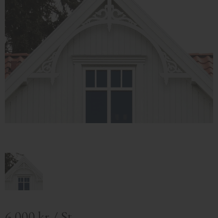
6 000
kr
/
St.