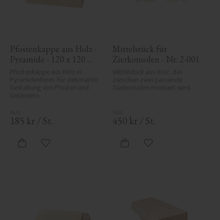
Pfostenkappe aus Holz - 
Mittelstück für 
Pyramide - 120 x 120 
Zierkonsolen - Nr. 2-001
mm - Nr. 34-167
Pfostenkappe aus Holz in 
Mittelstück aus Holz, das 
Pyramidenform. Für dekorative 
zwischen zwei passende 
Gestaltung von Pfosten und 
Zierkonsolen montiert wird.
Geländern.
185
kr
/
St.
450
kr
/
St.
Zu Favoriten hinzufügen
Zu Favoriten hinzufü