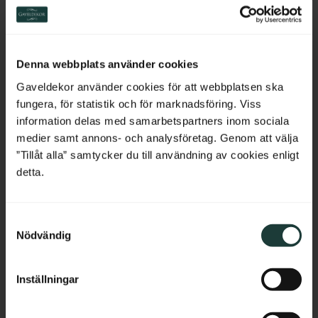
Veranda, Eingang oder Vordach 
und verleiht Ihrem Haus 
Switzerland
historischen Charme und 
Eleganz.
290
kr
/
St.
150
kr
/
St.
Netherlands
BELIEBT
Denna webbplats använder cookies
Zu Favoriten hinzufügen
Zu Favoriten hinzufü
Belgium
Gaveldekor använder cookies för att webbplatsen ska
fungera, för statistik och för marknadsföring. Viss
France
information delas med samarbetspartners inom sociala
medier samt annons- och analysföretag. Genom att välja
Bulgaria
”Tillåt alla” samtycker du till användning av cookies enligt
detta.
Croatia
S
Cyprus
Nödvändig
a
m
Czech Republic
t
Wandleiste - 33 x 55 mm 
Handlauf aus holz - 90 x 
Inställningar
y
Estonia
- Nr 24-CL-020
60 mm - Nr. 32-CL-010
c
Klassische Zierleiste aus Holz im 
Handlauf aus Holz. Wird oben 