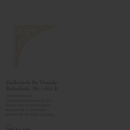
Zu Favoriten hinzufügen
Zu Favoriten hinzufü
Zierkonsole für Veranda - 
Birkenholz - Nr. 1-061-B
Zierkonsole mit 
Sonnenstrahlmuster im Stil 
klassischer Holzdekoration. 
Hergestellt in Schweden – 
perfekt für Veranda, Eingang 
oder Vordach und verleiht Ihrem 
Haus historischen Charme und 
Eleganz.
290
kr
/
St.