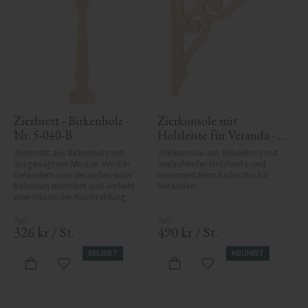
Zierbrett - Birkenholz - 
Zierkonsole mit 
Nr. 5-040-B
Holzleiste für Veranda - 
Nr. 1-006-RL
Zierbrett aus Birkenholz mit 
Zierkonsole aus Birkenholz mit 
ausgesägtem Muster. Wird in 
umlaufender Holzleiste und 
Geländern von Veranden oder 
ornamentalem Radmotiv für 
Balkonen montiert und verleiht 
Veranden.
eine klassische Ausstrahlung.
326
kr
/
St.
490
kr
/
St.
BELIEBT
NEUHEIT
Zu Favoriten hinzufügen
Zu Favoriten hinzufü