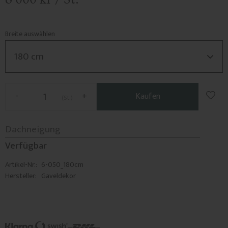
Breite auswählen
Zu F
-
+
Kaufen
St.
Verfügbar
Artikel-Nr.
6-050_180cm
Hersteller
Gaveldekor