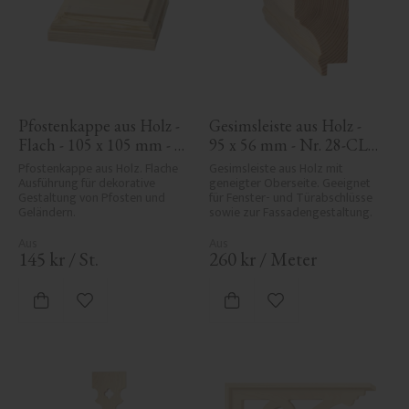
Pfostenkappe aus Holz - 
Gesimsleiste aus Holz - 
Flach - 105 x 105 mm - 
95 x 56 mm - Nr. 28-CL-
Nr. 34-140
002
Pfostenkappe aus Holz. Flache 
Gesimsleiste aus Holz mit 
Ausführung für dekorative 
geneigter Oberseite. Geeignet 
Gestaltung von Pfosten und 
für Fenster- und Türabschlüsse 
Geländern.
sowie zur Fassadengestaltung.
145
kr
/
St.
260
kr
/
Meter
Zu Favoriten hinzufügen
Zu Favoriten hinzufü