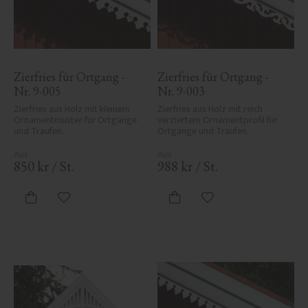
Zierfries für Ortgang - 
Zierfries für Ortgang - 
Nr. 9-005
Nr. 9-003
Zierfries aus Holz mit kleinem 
Zierfries aus Holz mit reich 
Ornamentmuster für Ortgänge 
verziertem Ornamentprofil für 
und Traufen.
Ortgänge und Traufen.
850
kr
/
St.
988
kr
/
St.
Zu Favoriten hinzufügen
Zu Favoriten hinzufü