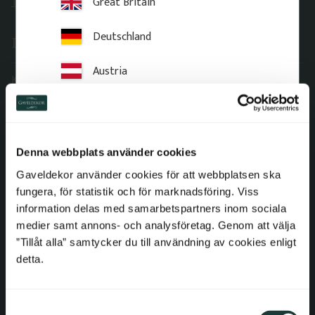
Great Britain
Telefon: 018-20 61 20
Deutschland
Information
Austria
Köpvillkor
Reklamation och retur
Switzerland
Om Gaveldekor
Netherlands
Företagsinformation
Denna webbplats använder cookies
Cookies
Belgium
Gaveldekor använder cookies för att webbplatsen ska
fungera, för statistik och för marknadsföring. Viss
Integritetspolicy
France
information delas med samarbetspartners inom sociala
Tillgänglighet
medier samt annons- och analysföretag. Genom att välja
Bulgaria
Gaveldekor – Mina sidor
”Tillåt alla” samtycker du till användning av cookies enligt
detta.
Adress
Croatia
Lager & Kontor
S
Cyprus