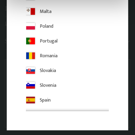
Leveransinformation
Malta
Leveranstider
Poland
Sortiment
Portugal
Romania
Slovakia
Slovenia
Spain