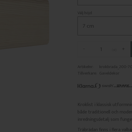
Välj höjd
-
+
st
Artikelnr
krokbrada_200-7
Tillverkare
Gaveldekor
Kroklist i klassisk utformn
både traditionell och moder
inredningsdetalj som funger
Träbrädan finns i flera valb