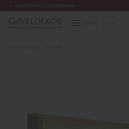
Noggrant utvalt
Svensktillverkat
MENY
Hyllor & förvaring
Kroklister