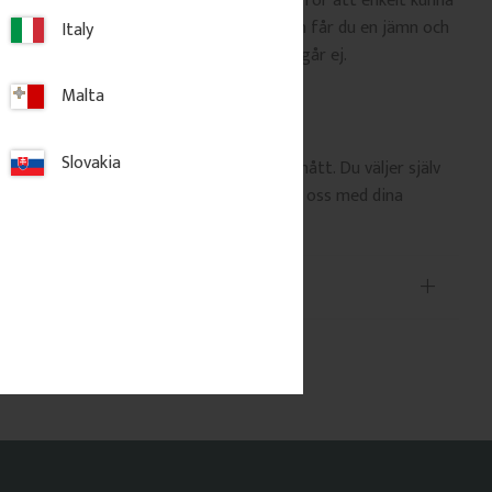
a önskemål. Den är även helt obehandlad för att enkelt kunna
du vill. Tack vare den ljusa, kvistfria furun får du en jämn och
Italy
ehandling. Skruv för infästning i vägg ingår ej.
Malta
mått
Slovakia
ar erbjuder vi även kroklister i specialmått. Du väljer själv
n, krokmodell samt antal krokar. Kontakta oss med dina
erkommer vi med ett prisförslag.