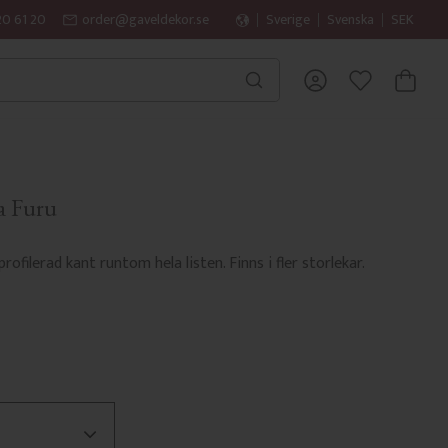
20 61 20
order@gaveldekor.se
Sverige
Svenska
SEK
KUNDVA
FAVORITER
a Furu
rofilerad kant runtom hela listen. Finns i fler storlekar.