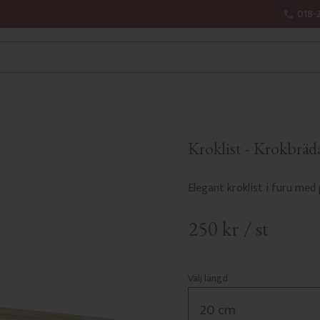
018-
Kroklist - Krokbräd
Elegant kroklist i furu med p
250
kr
/
st
Välj längd