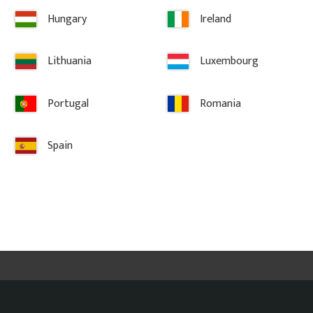
anpassa den efter din
behandlas på det sätt 
Hungary
Ireland
vacker yta oavsett ytb
Lithuania
Luxembourg
Möjlighet till special
Portugal
Romania
Förutom våra standardstorlek
höjd och längd på krokliste
önskade dimensioner, så åt
Spain
Frakt & leverans