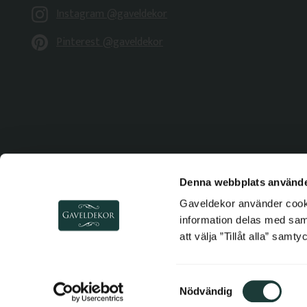
Instagram @gaveldekor
Pinterest @gaveldekor
Denna webbplats använde
Gaveldekor använder cookie
information delas med sa
att välja ”Tillåt alla” samt
Copyright © 2026 
S
Nödvändig
a