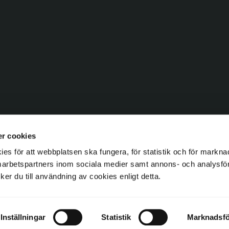
r cookies
s för att webbplatsen ska fungera, för statistik och för markna
marbetspartners inom sociala medier samt annons- och analysf
ycker du till användning av cookies enligt detta.
GAVELDEKOR c/o Gaveldekor Sverige AB - Svensktillverkad Snickarglädje, Träl
Inställningar
Statistik
Marknadsfö