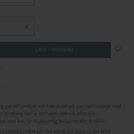
Lägg till
0
ing ger ett gediget och tidlöst intryck som harmonierar med
n inredning. Det är en funktionell och dekorativ
ar som bas för en personlig hattpinne eller kroklist.
ara storlekar, vilket gör det enkelt att anpassa den efter