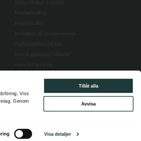
Räcke, Stolpar & Staket
Fönsterknektar
Fönsterluckor
Nockdekor & Gavelornament
Vindskivedekor till Tak
Dörr & golvlister, taklister
Hyllor & förvaring
Tillåt alla
dsföring. Viss
öretag. Genom
Avvisa
ister och Interiör
ring
Visa detaljer