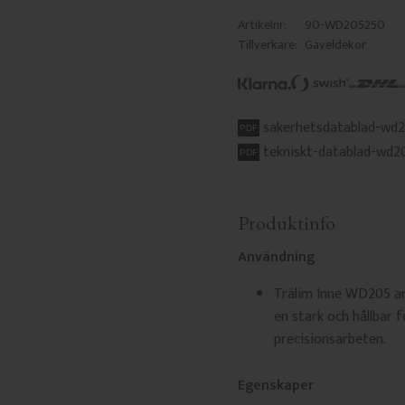
Artikelnr
90-WD205250
Tillverkare
Gaveldekor
sakerhetsdatablad-wd
tekniskt-datablad-wd2
Produktinfo
Användning
Trälim Inne WD205 anv
en stark och hållbar 
precisionsarbeten.
Egenskaper