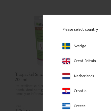
Please select country
Sverige
Great Britain
Träspackel Snickerispackel 
Spackelspade 40 
Netherlands
200 ml
För att fylla små hål och
lister. Applicera spackel 
Ett lättslipat snickerispackel för 
och jämna ut i listans rik
inomhusbruk som ger rena och 
Croatia
slät yta inför målning.
jämna ytor inför målning.
Greece
125
kr
/
st
50
kr
/
st