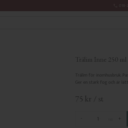
018-
Trälim Inne 250 ml
Trälim för inomhusbruk. Pas
Ger en stark fog och är lätt
75
kr
/
st
-
+
st