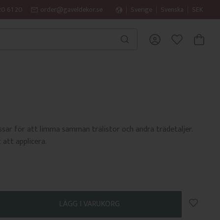
20 61 20
order@gaveldekor.se
Sverige
Svenska
SEK
KUNDVA
FAVORITER
sar för att limma samman trälistor och andra trädetaljer.
 att applicera.
Lägg till