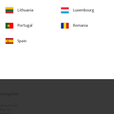
Lithuania
Luxembourg
 favoriter
Lägg till i favoriter
Lä
Portugal
Romania
Spain
eringslim 
ml patroner. 
fog och 
ring av 