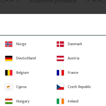
Relaterade produkter
Norge
Danmark
Deutschland
Austria
mm
Slippapper Sandpapper rulle 
Slipkloss 
Belgium
France
250 cm
 ojämnheter i 
Används genom 
i tunna lager 
sandpapper runt
Sandpapper på rulle, 250 cm långt. 
tning för en 
ett stabilt grep
Passar för slipning av trädetaljer och 
Cyprus
Czech Republic
slipning av liste
lister och ger en jämn yta inför 
målning.
Hungary
Ireland
75
kr
/
st
50
kr
/
st