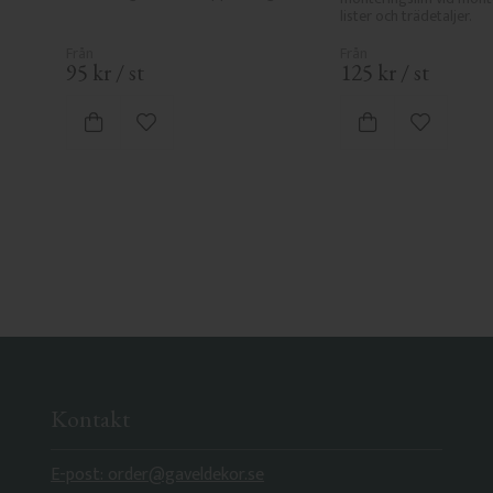
lister och trädetaljer.
95
kr
/
st
125
kr
/
st
Lägg till i favoriter
Lägg till i
Kontakt
E-post: order@gaveldekor.se