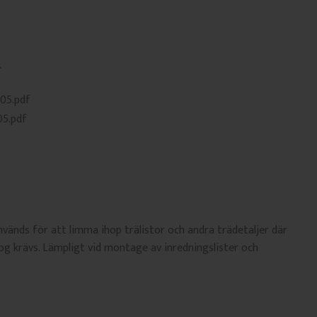
205.pdf
05.pdf
änds för att limma ihop trälistor och andra trädetaljer där
fog krävs. Lämpligt vid montage av inredningslister och