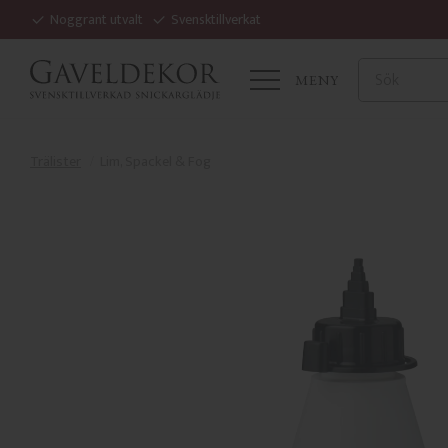
Noggrant utvalt
Svensktillverkat
MENY
Trälister
Lim, Spackel & Fog