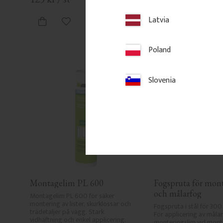
Latvia
Lägg till i favoriter
Lägg till i
Poland
Slovenia
Montagelim PL 600
Fogspruta för mont
och målarfog
Montagelim PL 600 för säker 
montering av lister, skurklossar och 
Fogspruta i stål för 300 
trädetaljer på vägg. Stark 
För applicering av målar
vidhäftning och enkel applicering.
monteringslim vid monte