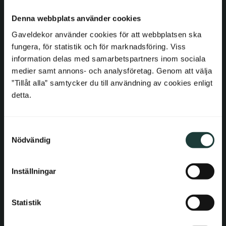
Netherlands
E-post: order@gaveldekor.se
Denna webbplats använder cookies
Kontaktformulär
Belgium
Gaveldekor använder cookies för att webbplatsen ska
Telefon: 018-20 61 20
fungera, för statistik och för marknadsföring. Viss
France
information delas med samarbetspartners inom sociala
medier samt annons- och analysföretag. Genom att välja
Information
Bulgaria
”Tillåt alla” samtycker du till användning av cookies enligt
detta.
Köpvillkor
Croatia
Reklamation och retur
S
Cyprus
Om Gaveldekor
Nödvändig
a
Företagsinformation
m
Czech Republic
t
Cookies
Inställningar
y
Estonia
Integritetspolicy
c
Tillgänglighet
k
Statistik
Greece
e
Gaveldekor – Mina sidor