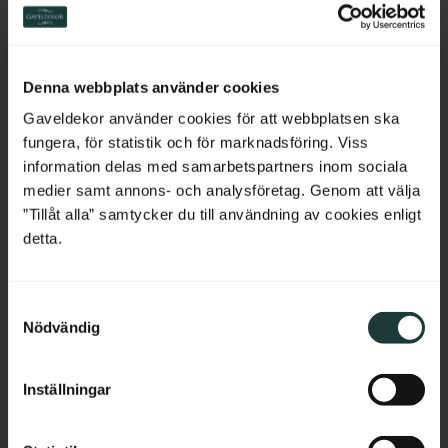
Nr. 9-005
Kiefernholz - Nr. 1-002B-
Switzerland
F
Zierfries aus Holz mit kleinem 
Zierkonsole aus Kiefernholz mit 
Ornamentmuster für Ortgänge 
Herzornament für Veranden.
Netherlands
und Traufen.
Denna webbplats använder cookies
Belgium
850
kr
/
St.
450
kr
/
St.
Gaveldekor använder cookies för att webbplatsen ska
fungera, för statistik och för marknadsföring. Viss
France
information delas med samarbetspartners inom sociala
Zu Favoriten hinzufügen
Zu Favoriten hinzufü
medier samt annons- och analysföretag. Genom att välja
Bulgaria
”Tillåt alla” samtycker du till användning av cookies enligt
detta.
Croatia
S
Cyprus
Nödvändig
a
m
Czech Republic
t
Inställningar
y
Estonia
c