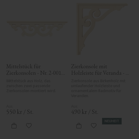
Mittelstück für 
Zierkonsole mit 
Zierkonsolen - Nr. 2-001-
Holzleiste für Veranda - 
RL
Nr. 1-006-RL
Mittelstück aus Holz, das 
Zierkonsole aus Birkenholz mit 
zwischen zwei passende 
umlaufender Holzleiste und 
Zierkonsolen montiert wird.
ornamentalem Radmotiv für 
Veranden.
550
kr
/
St.
490
kr
/
St.
NEUHEIT
Zu Favoriten hinzufügen
Zu Favoriten hinzufü