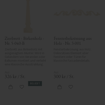
Zierbrett - Birkenholz - 
Fensterbekrönung aus 
Nr. 5-040-B
Holz - Nr. 3-001
Zierbrett aus Birkenholz mit 
Fensterbekrönung aus Holz. 
ausgesägtem Muster. Wird in 
Dekoratives Element über 
Geländern von Veranden oder 
Fenstern oder Türen für 
Balkonen montiert und verleiht 
klassische Fassadendetails.
eine klassische Ausstrahlung.
326
kr
/
St.
300
kr
/
St.
BELIEBT
Zu Favoriten hinzufügen
Zu Favoriten hinzufü