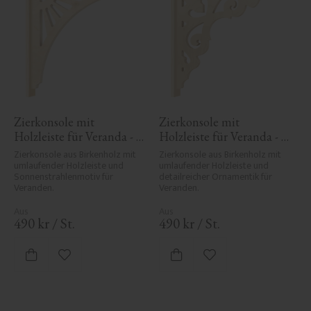
Zierkonsole mit 
Zierkonsole mit 
Holzleiste für Veranda - 
Holzleiste für Veranda - 
Nr. 1-061-RL
Nr. 1-027-RL
Zierkonsole aus Birkenholz mit 
Zierkonsole aus Birkenholz mit 
umlaufender Holzleiste und 
umlaufender Holzleiste und 
Sonnenstrahlenmotiv für 
detailreicher Ornamentik für 
Veranden.
Veranden.
490
kr
/
St.
490
kr
/
St.
Zu Favoriten hinzufügen
Zu Favoriten hinzufü