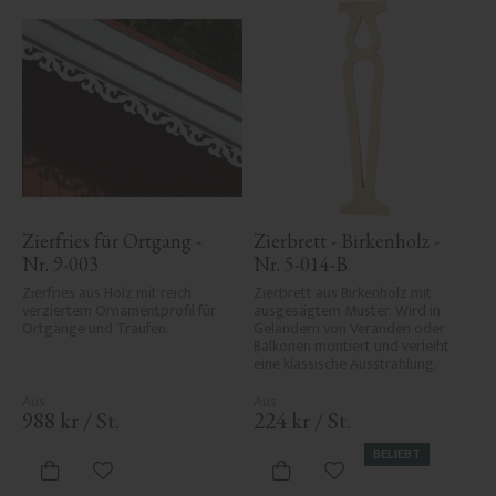
Zierfries für Ortgang - 
Zierbrett - Birkenholz - 
Nr. 9-003
Nr. 5-014-B
Zierfries aus Holz mit reich 
Zierbrett aus Birkenholz mit 
verziertem Ornamentprofil für 
ausgesägtem Muster. Wird in 
Ortgänge und Traufen.
Geländern von Veranden oder 
Balkonen montiert und verleiht 
eine klassische Ausstrahlung.
988
kr
/
St.
224
kr
/
St.
BELIEBT
Zu Favoriten hinzufügen
Zu Favoriten hinzufü