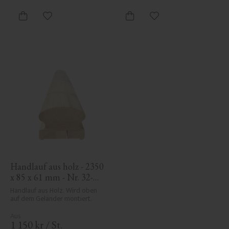
Zu Favoriten hinzufügen
Zu Favoriten hinzufü
Handlauf aus holz - 2350 
x 85 x 61 mm - Nr. 32-
145A
Handlauf aus Holz. Wird oben 
auf dem Geländer montiert.
1 150
kr
/
St.