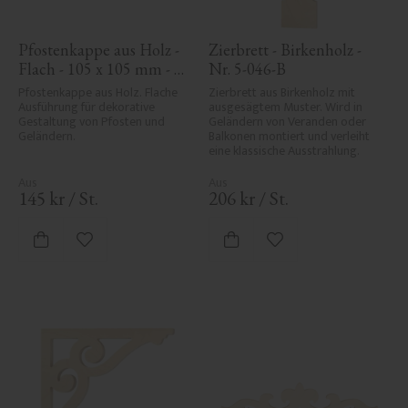
Pfostenkappe aus Holz - 
Zierbrett - Birkenholz - 
Flach - 105 x 105 mm - 
Nr. 5-046-B
Nr. 34-140
Pfostenkappe aus Holz. Flache 
Zierbrett aus Birkenholz mit 
Ausführung für dekorative 
ausgesägtem Muster. Wird in 
Gestaltung von Pfosten und 
Geländern von Veranden oder 
Geländern.
Balkonen montiert und verleiht 
eine klassische Ausstrahlung.
145
kr
/
St.
206
kr
/
St.
Zu Favoriten hinzufügen
Zu Favoriten hinzufü