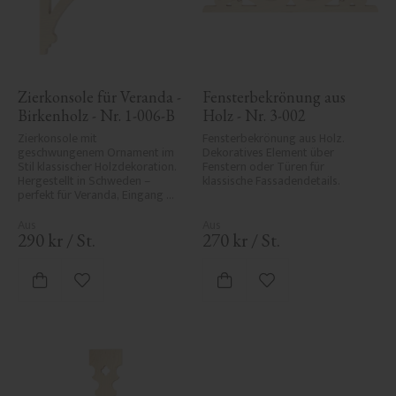
Zierkonsole für Veranda - 
Fensterbekrönung aus 
Birkenholz - Nr. 1-006-B
Holz - Nr. 3-002
Zierkonsole mit 
Fensterbekrönung aus Holz. 
geschwungenem Ornament im 
Dekoratives Element über 
Stil klassischer Holzdekoration. 
Fenstern oder Türen für 
Hergestellt in Schweden – 
klassische Fassadendetails.
perfekt für Veranda, Eingang 
oder Vordach und verleiht Ihrem 
Haus Eleganz und historischen 
Charakter.
290
kr
/
St.
270
kr
/
St.
Zu Favoriten hinzufügen
Zu Favoriten hinzufü