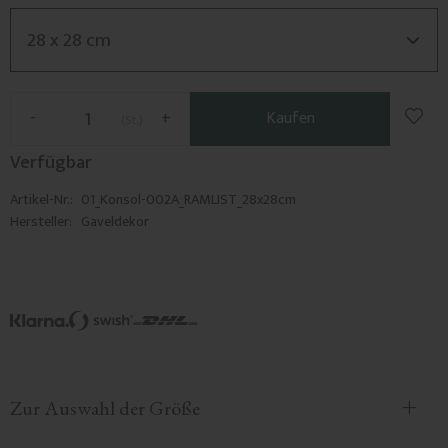
Zu F
-
+
Kaufen
St.
Verfügbar
Artikel-Nr.
01_Konsol-002A_RAMLIST_28x28cm
Hersteller
Gaveldekor
Zur Auswahl der Größe