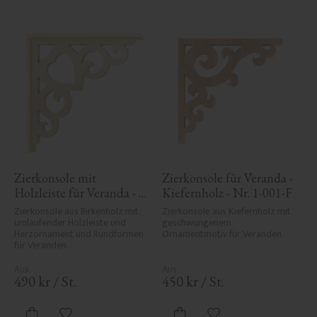
Zierkonsole mit 
Zierkonsole für Veranda - 
Holzleiste für Veranda - 
Kiefernholz - Nr. 1-001-F
Nr. 1-002B-RL
Zierkonsole aus Birkenholz mit 
Zierkonsole aus Kiefernholz mit 
umlaufender Holzleiste und 
geschwungenem 
Herzornament und Rundformen 
Ornamentmotiv für Veranden.
für Veranden.
490
kr
/
St.
450
kr
/
St.