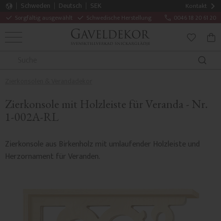
Schweden
Deutsch
SEK
Kontakt
Sorgfältig ausgewählt
Schwedische Herstellung
0046 18 20 61 20
MENÜ
WAR
FAVORITE
Zierkonsolen & Verandadekor
Zierkonsole mit Holzleiste für Veranda - Nr.
1-002A-RL
Zierkonsole aus Birkenholz mit umlaufender Holzleiste und
Herzornament für Veranden.