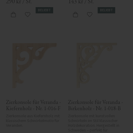
Eleganz.
290
kr
/
St.
143
kr
/
St.
BELIEBT
BELIEBT
Zu Favoriten hinzufügen
Zu Favoriten hinzufü
Zierkonsole für Veranda - 
Zierkonsole für Veranda - 
Kiefernholz - Nr. 1-016-F
Birkenholz - Nr. 1-018-B
Zierkonsole aus Kiefernholz mit 
Zierkonsole mit kunstvollen 
klassischem Schnörkelmotiv für 
Schnörkeln im Stil klassischer 
Veranden.
Holzdekoration. Hergestellt in 
Schweden – perfekt für 