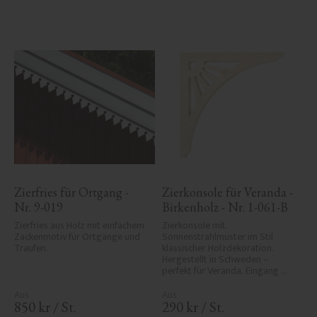
Zierfries für Ortgang - 
Zierkonsole für Veranda - 
Nr. 9-019
Birkenholz - Nr. 1-061-B
Zierfries aus Holz mit einfachem 
Zierkonsole mit 
Zackenmotiv für Ortgänge und 
Sonnenstrahlmuster im Stil 
Traufen.
klassischer Holzdekoration. 
Hergestellt in Schweden – 
perfekt für Veranda, Eingang 
oder Vordach und verleiht Ihrem 
Haus historischen Charme und 
Eleganz.
850
kr
/
St.
290
kr
/
St.