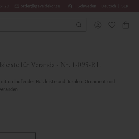
61 20
order@gaveldekor.se
Schweden
Deutsch
SEK
WARENK
FAVORITEN
zleiste für Veranda - Nr. 1-095-RL
 mit umlaufender Holzleiste und floralem Ornament und
Veranden.