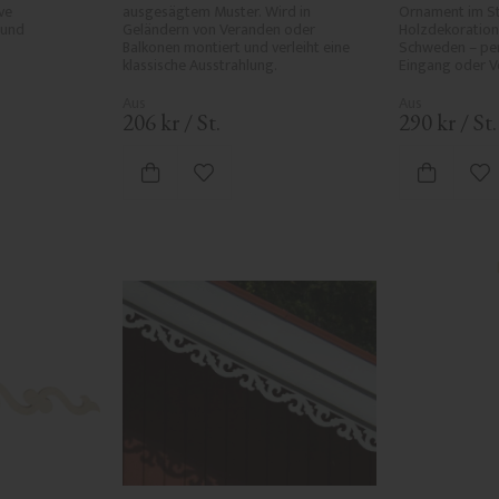
e 
ausgesägtem Muster. Wird in 
Ornament im Sti
und 
Geländern von Veranden oder 
Holzdekoration. 
Balkonen montiert und verleiht eine 
Schweden – perf
klassische Ausstrahlung.
Eingang oder Vo
Ihrem Haus Eleg
Charakter.
206
kr
/
St.
290
kr
/
St.
ten hinzufügen
Zu Favoriten hinzufügen
Zu