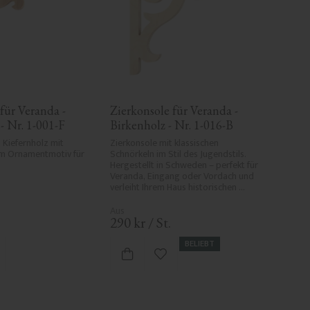
für Veranda - 
Zierkonsole für Veranda - 
- Nr. 1-001-F
Birkenholz - Nr. 1-016-B
 Kiefernholz mit 
Zierkonsole mit klassischen 
 Ornamentmotiv für 
Schnörkeln im Stil des Jugendstils. 
Hergestellt in Schweden – perfekt für 
Veranda, Eingang oder Vordach und 
verleiht Ihrem Haus historischen 
Charme und Eleganz.
290
kr
/
St.
BELIEBT
 Favoriten hinzufügen
Zu Favoriten hinzufügen