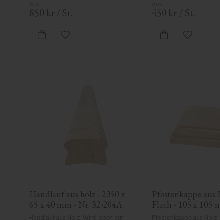
850
kr
/
St.
450
kr
/
St.
Zu Favoriten hinzufügen
Zu Favori
Handlauf aus holz - 2350 x 
Pfostenkappe aus H
65 x 40 mm - Nr. 32-204A
Flach - 105 x 105 m
34-140
Handlauf aus Holz. Wird oben auf 
Pfostenkappe aus Holz. 