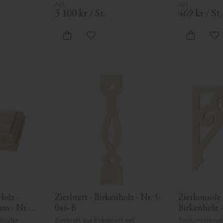
3 100
kr
/
St.
469
kr
/
St.
ten hinzufügen
Zu Favoriten hinzufügen
Zu
olz - 
Zierbrett - Birkenholz - Nr. 5-
Zierkonsole 
m - Nr. 
046-B
Birkenholz -
Flache 
Zierbrett aus Birkenholz mit 
Zierkonsole mi