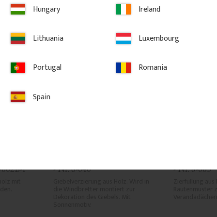
ten hinzufügen
Zu Favoriten hinzufügen
Zu
Hungary
Ireland
Lithuania
Luxembourg
Portugal
Romania
Spain
anda - 
Giebelverzierung - Ziergiebel 
Zierfüllung
1-002B-F
- Nr. 6-040
- Nr. 8-003
olz mit 
Giebelverzierung aus Holz. Wird in 
Zierfüllung aus 
den.
die Windbretter montiert zur 
Rautenmuster z
Dekoration des Giebels. Mit 
Verandadächer
Sonnenmotiv.