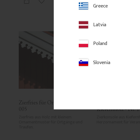
Zu Favoriten hinzufügen
Zu Favori
Greece
Latvia
Poland
Slovenia
Zierfries für Ortgang - Nr. 9-
Zierkonsole für Ver
005
Kiefernholz - Nr. 
Zierfries aus Holz mit kleinem 
Zierkonsole aus Kiefernh
Ornamentmuster für Ortgänge und 
Herzornament für Veran
Traufen.