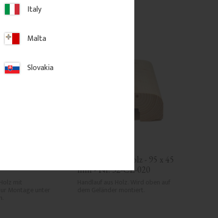
 Favoriten hinzufügen
Zu Favoriten hinzufügen
Italy
Malta
Slovakia
 für Verandadach 
Handlauf aus holz - 95 x 45 
mm - Nr. 32-CL-020
Holz mit 
Handlauf aus Holz. Wird oben auf 
ur Montage unter 
dem Geländer montiert.
n.