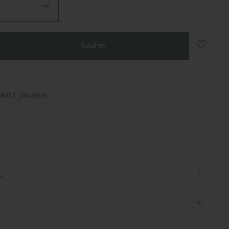
Zu Favo
Kaufen
MLIST_28x28cm
e