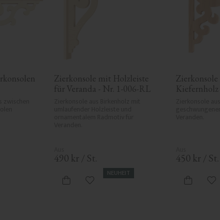
rkonsolen 
Zierkonsole mit Holzleiste 
Zierkonsole 
für Veranda - Nr. 1-006-RL
Kiefernholz 
s zwischen 
Zierkonsole aus Birkenholz mit 
Zierkonsole aus
olen 
umlaufender Holzleiste und 
geschwungenem
ornamentalem Radmotiv für 
Veranden.
Veranden.
490
kr
/
St.
450
kr
/
St.
NEUHEIT
ten hinzufügen
Zu Favoriten hinzufügen
Zu