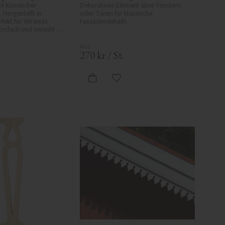
l klassischer 
Dekoratives Element über Fenstern 
Hergestellt in 
oder Türen für klassische 
ekt für Veranda, 
Fassadendetails.
rdach und verleiht 
anz und historischen 
270
kr
/
St.
 Favoriten hinzufügen
Zu Favoriten hinzufügen