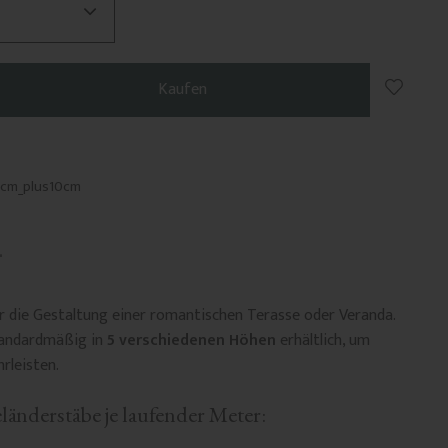
Zu Favo
Kaufen
2cm_plus10cm
ür die Gestaltung einer romantischen Terasse oder Veranda.
tandardmäßig in
5 verschiedenen Höhen
erhältlich, um
hrleisten.
länderstäbe je laufender Meter: