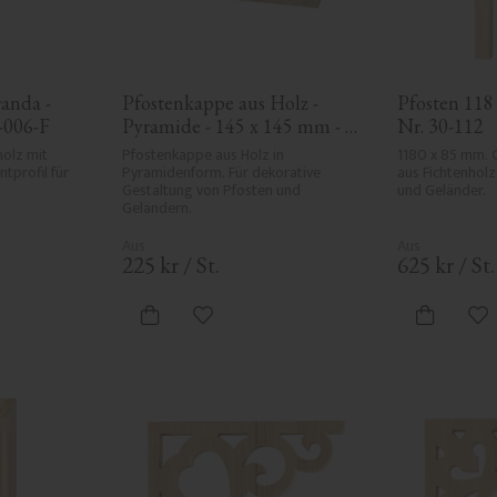
anda - 
Pfostenkappe aus Holz - 
Pfosten 118 
1-006-F
Pyramide - 145 x 145 mm - 
Nr. 30-112
Nr. 34-168
olz mit 
Pfostenkappe aus Holz in 
1180 x 85 mm. 
profil für 
Pyramidenform. Für dekorative 
aus Fichtenholz
Gestaltung von Pfosten und 
und Geländer.
Geländern.
225
kr
/
St.
625
kr
/
St.
ten hinzufügen
Zu Favoriten hinzufügen
Zu