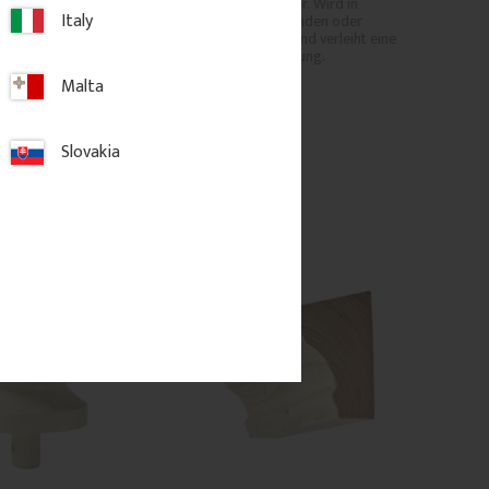
ontiert.
ausgesägtem Muster. Wird in 
Italy
Geländern von Veranden oder 
Balkonen montiert und verleiht eine 
klassische Ausstrahlung.
Malta
ter
150
kr
/
St.
Slovakia
 Favoriten hinzufügen
Zu Favoriten hinzufügen