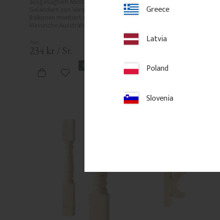
ausgesägtem Muster. Wird in 
dem Geländer montiert.
Greece
Geländern von Veranden oder 
Balkonen montiert und verleiht eine 
klassische Ausstrahlung.
Latvia
234
kr
/
St.
350
kr
/
Meter
BELIEBT
Poland
Zu Favoriten hinzufügen
Zu Favori
Slovenia