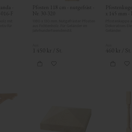
anda - 
Pfosten 118 cm - nutgefräst - 
Pfostenkugel
1-016-F
Nr. 30-320
x 145 mm - 
olz mit 
1180 x 130 mm. Nutgefräster Pfosten 
Pfostenkappe au
tiv für 
aus Fichtenholz. Für Geländer im 
Dekoratives Ele
Jahrhundertwendenstil.
Geländer.
1 450
kr
/
St.
460
kr
/
St.
ten hinzufügen
Zu Favoriten hinzufügen
Zu