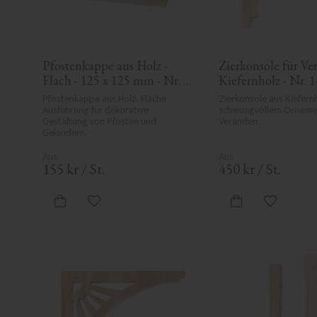
Pfostenkappe aus Holz - 
Zierkonsole für Ver
Flach - 125 x 125 mm - Nr. 
Kiefernholz - Nr. 
34-172
Pfostenkappe aus Holz. Flache 
Zierkonsole aus Kiefernh
Ausführung für dekorative 
schwungvollem Ornament
Gestaltung von Pfosten und 
Veranden.
Geländern.
155
kr
/
St.
450
kr
/
St.
Zu Favoriten hinzufügen
Zu Favori