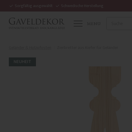
Sorgfältig ausgewählt
Schwedische Herstellung
MENÜ
Geländer & Holzpfosten
Zierbretter aus Kiefer für Geländer
NEUHEIT