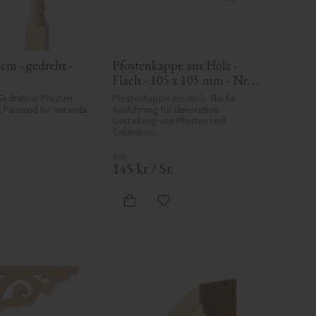
cm - gedreht - 
Pfostenkappe aus Holz - 
Flach - 105 x 105 mm - Nr. 
34-140
Gedrehter Pfosten 
Pfostenkappe aus Holz. Flache 
. Passend für Veranda 
Ausführung für dekorative 
Gestaltung von Pfosten und 
Geländern.
145
kr
/
St.
 Favoriten hinzufügen
Zu Favoriten hinzufügen