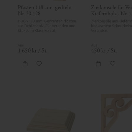
Pfosten 118 cm - gedreht - 
Zierkonsole für Ver
Nr. 30-128
Kiefernholz - Nr. 
1180 x 130 mm. Gedrehter Pfosten 
Zierkonsole aus Kiefernh
aus Fichtenholz. Für Veranden und 
klassischem Schnörkelmo
Staket im Klassikerstil.
Veranden.
1 650
kr
/
St.
450
kr
/
St.
Zu Favoriten hinzufügen
Zu Favori