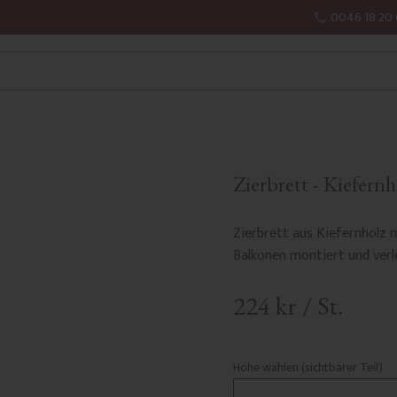
0046 18 20 
Zierbrett - Kiefern
Zierbrett aus Kiefernholz 
Balkonen montiert und verle
224
kr
/
St.
Höhe wählen (sichtbarer Teil)