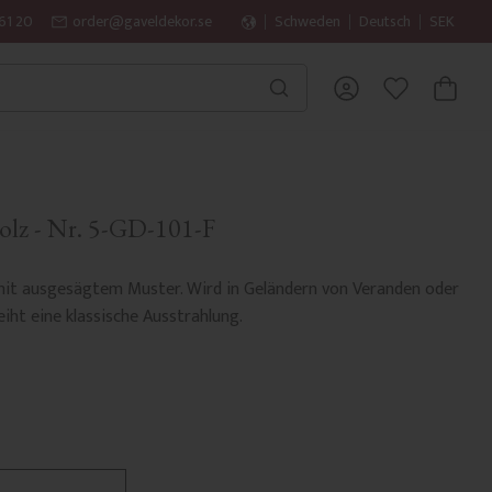
61 20
order@gaveldekor.se
Schweden
Deutsch
SEK
WARENK
FAVORITEN
holz - Nr. 5-GD-101-F
mit ausgesägtem Muster. Wird in Geländern von Veranden oder
iht eine klassische Ausstrahlung.