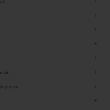
ich
adeln
dingungen