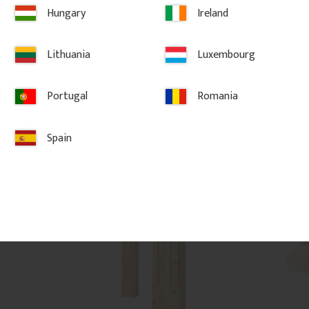
ausgesägtem Muster. Wird in 
dem Geländer m
Hungary
Ireland
Geländern von Veranden oder 
Balkonen montiert und verleiht eine 
klassische Ausstrahlung.
Lithuania
Luxembourg
176
kr
/
St.
350
kr
/
Me
BELIEBT
Portugal
Romania
ten hinzufügen
Zu Favoriten hinzufügen
Zu
Spain