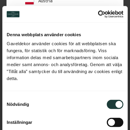
Austria
Vad betyder fallande & varierande längder?
Switzerland
Netherlands
Att tänka på vid leverans
Denna webbplats använder cookies
Belgium
Gaveldekor använder cookies för att webbplatsen ska
Leverans, Leveranskostnad & leveranstid
fungera, för statistik och för marknadsföring. Viss
France
information delas med samarbetspartners inom sociala
medier samt annons- och analysföretag. Genom att välja
Bulgaria
”Tillåt alla” samtycker du till användning av cookies enligt
Relaterade produkter
detta.
Croatia
S
Cyprus
Nödvändig
a
m
Czech Republic
t
Inställningar
y
Estonia