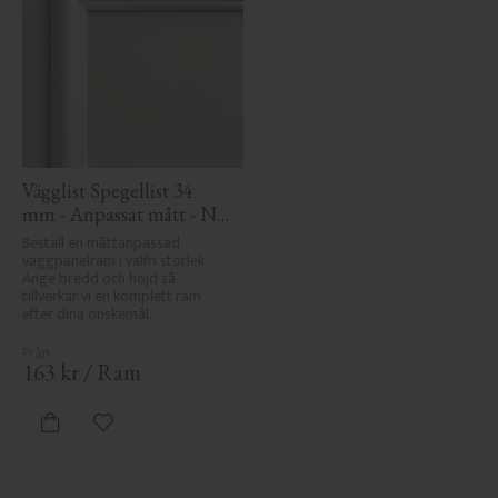
Vägglist Spegellist 34 
mm - Anpassat mått - Nr. 
3105
Beställ en måttanpassad 
väggpanelram i valfri storlek. 
Ange bredd och höjd så 
tillverkar vi en komplett ram 
efter dina önskemål.
163
kr
/
Ram
Lägg till i favoriter