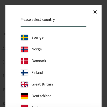
close
Please select country
Här hittar du hela
sortimentet för provbitar
Sverige
Montering
Norge
Danmark
Snygga skarvar
Finland
Längder, Spill & Beräkning
Great Britain
Produktinformation
Deutschland
Kvalitet, material & behandling