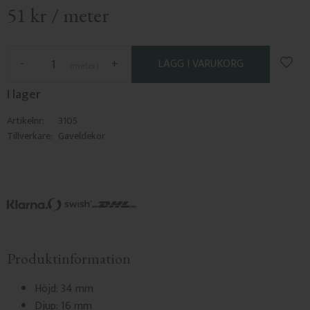
51
kr
/
meter
Lägg 
-
+
meter
I lager
Artikelnr
3105
Tillverkare
Gaveldekor
Produktinformation
Höjd: 34 mm
Djup: 16 mm