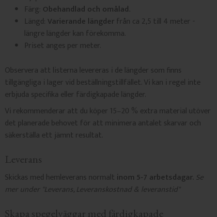
Färg:
Obehandlad och omålad.
Längd:
Varierande längder
från ca 2,5 till 4 meter -
längre längder kan förekomma.
Priset anges per meter.
Observera att listerna levereras i de längder som finns
tillgängliga i lager vid beställningstillfället. Vi kan i regel inte
erbjuda specifika eller färdigkapade längder.
Vi rekommenderar att du köper 15–20 % extra material utöver
det planerade behovet för att minimera antalet skarvar och
säkerställa ett jämnt resultat.
Leverans
Skickas med hemleverans normalt
inom 5-7 arbetsdagar.
Se
mer under "
Leverans, Leveranskostnad & leveranstid"
Skapa spegelväggar med färdigkapade