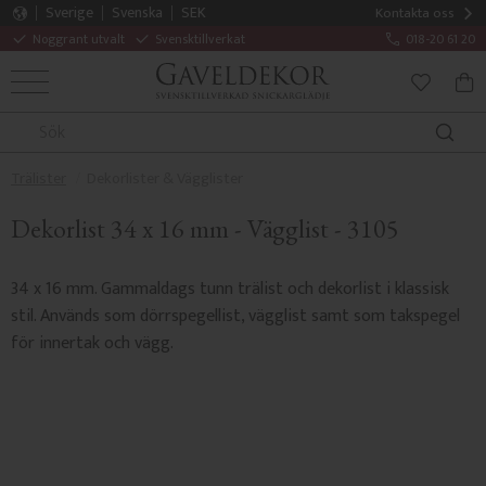
Sverige
Svenska
SEK
Kontakta oss
Noggrant utvalt
Svensktillverkat
018-20 61 20
MENY
KUN
FAVORITE
Trälister
Dekorlister & Vägglister
Dekorlist 34 x 16 mm - Vägglist - 3105
34 x 16 mm. Gammaldags tunn trälist och dekorlist i klassisk
stil. Används som dörrspegellist, vägglist samt som takspegel
för innertak och vägg.