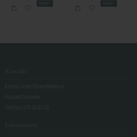
NYHET
NYHET
Lägg till i favoriter
Lägg till i favoriter
Kontakt
E-post: order@gaveldekor.se
Kontaktformulär
Telefon: 018-20 61 20
Information