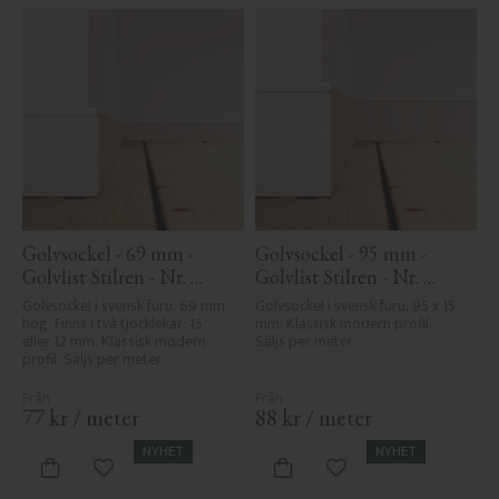
Golvsockel - 69 mm - 
Golvsockel - 95 mm - 
Golvlist Stilren - Nr. 
Golvlist Stilren - Nr. 
1131-69
1131-95
Golvsockel i svensk furu, 69 mm 
Golvsockel i svensk furu, 95 x 15 
hög. Finns i två tjocklekar: 15 
mm. Klassisk modern profil. 
eller 12 mm. Klassisk modern 
Säljs per meter.
profil. Säljs per meter.
77
kr
/
meter
88
kr
/
meter
NYHET
NYHET
Lägg till i favoriter
Lägg till i favoriter