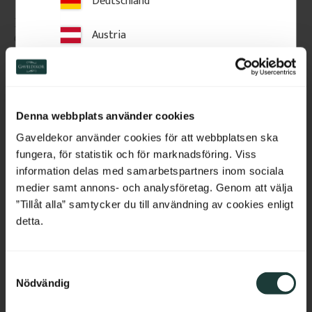
Deutschland
PROVBIT - Dörrfoder - 
Fogspruta för 
Austria
69 mm - Nr. 2144
monteringslim och 
målarfog
15 x 69 mm. Provbit, cirka 15 cm. 
Fogspruta i stål för 300 ml 
Dörrfoder som fungerar 
patroner. För applicering av 
Switzerland
fristående eller tillsammans 
målarfog och monteringslim vid 
med våra foderband.
montering av lister och 
trädetaljer.
Netherlands
Denna webbplats använder cookies
20
kr
/
st
125
kr
/
st
Belgium
Gaveldekor använder cookies för att webbplatsen ska
fungera, för statistik och för marknadsföring. Viss
France
information delas med samarbetspartners inom sociala
Lägg till i favoriter
Lägg till i favoriter
medier samt annons- och analysföretag. Genom att välja
Bulgaria
”Tillåt alla” samtycker du till användning av cookies enligt
detta.
Croatia
S
Cyprus
Nödvändig
a
m
Czech Republic