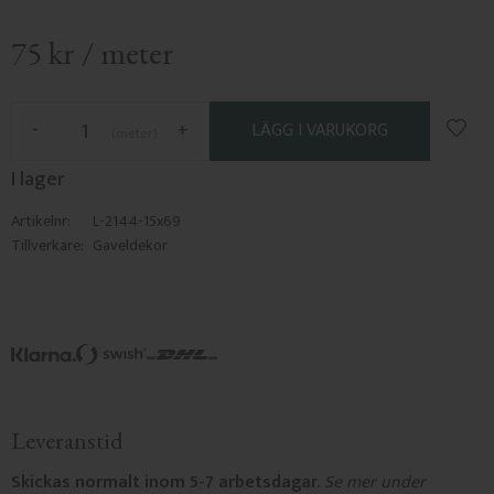
75
kr
/
meter
Lägg 
-
+
meter
I lager
Artikelnr
L-2144-15x69
Tillverkare
Gaveldekor
Leveranstid
Skickas normalt inom 5-7 arbetsdagar.
Se mer under