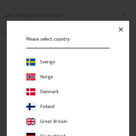
Att tänka på vid leverans
close
Leverans, Leveranskostnad & leveranstid
Please select country
Sverige
Relaterade produkter
Norge
Danmark
Finland
Great Britain