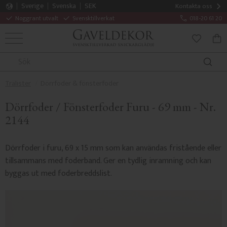
Sverige
Svenska
SEK
Kontakta oss
Noggrant utvalt
Svensktillverkat
018-20 61 20
MENY
KUN
FAVORITE
Trälister
Dörrfoder & fönsterfoder
Dörrfoder / Fönsterfoder Furu - 69 mm - Nr.
2144
Dörrfoder i furu, 69 x 15 mm som kan användas fristående eller
tillsammans med foderband. Ger en tydlig inramning och kan
byggas ut med foderbreddslist.