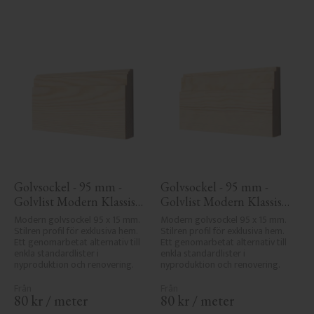
Golvsockel - 95 mm - 
Golvsockel - 95 mm - 
Golvlist Modern Klassisk 
Golvlist Modern Klassisk 
- Nr. 1136-95
- Nr. 1122-95
Modern golvsockel 95 x 15 mm. 
Modern golvsockel 95 x 15 mm. 
Stilren profil för exklusiva hem. 
Stilren profil för exklusiva hem. 
Ett genomarbetat alternativ till 
Ett genomarbetat alternativ till 
enkla standardlister i 
enkla standardlister i 
nyproduktion och renovering.
nyproduktion och renovering.
80
kr
/
meter
80
kr
/
meter