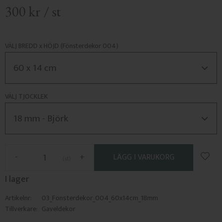
300
kr
/
st
VÄLJ BREDD x HÖJD (Fönsterdekor 004)
VÄLJ TJOCKLEK
Lägg 
-
+
st
I lager
Artikelnr
03_Fonsterdekor_004_60x14cm_18mm
Tillverkare
Gaveldekor