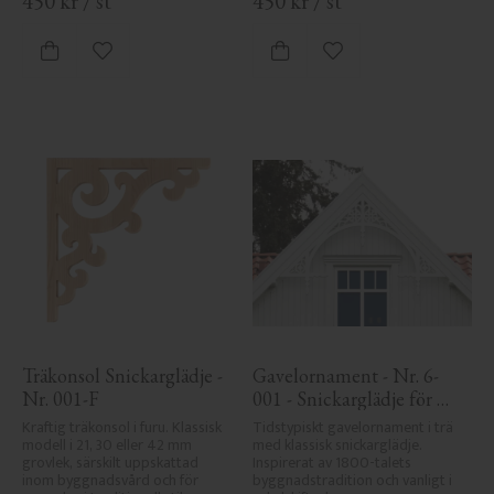
450
kr
/
st
450
kr
/
st
Lägg till i favoriter
Lägg till i favoriter
Träkonsol Snickarglädje - 
Gavelornament - Nr. 6-
Nr. 001-F
001 - Snickarglädje för 
tak & taknock
Kraftig träkonsol i furu. Klassisk 
Tidstypiskt gavelornament i trä 
modell i 21, 30 eller 42 mm 
med klassisk snickarglädje. 
grovlek, särskilt uppskattad 
Inspirerat av 1800-talets 
inom byggnadsvård och för 
byggnadstradition och vanligt i 