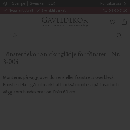
Sverige
Svenska
SEK
Kontakta oss
Noggrant utvalt
Svensktillverkat
018-20 61 20
MENY
KUN
FAVORITE
Fönsterdekor Snickarglädje för fönster - Nr.
3-004
Monteras på vägg över dörrens eller fönstrets överbleck.
Fönsterdekor går utmärkt att också montera på fasad och
vägg som husdekoration. Från 60 cm.