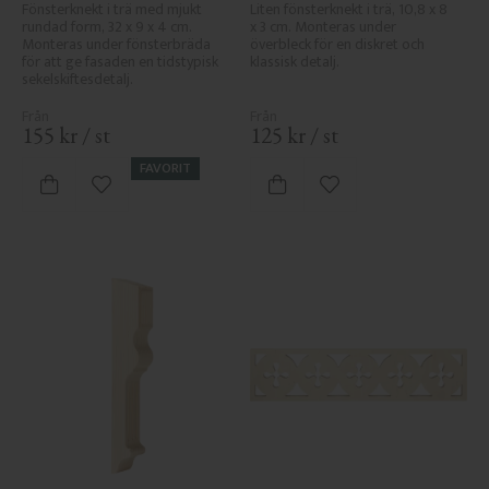
Fönsterknekt i trä med mjukt 
Liten fönsterknekt i trä, 10,8 x 8 
rundad form, 32 x 9 x 4 cm. 
x 3 cm. Monteras under 
Monteras under fönsterbräda 
överbleck för en diskret och 
för att ge fasaden en tidstypisk 
klassisk detalj.
sekelskiftesdetalj.
155
kr
/
st
125
kr
/
st
FAVORIT
Lägg till i favoriter
Lägg till i favoriter