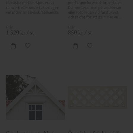
klassiska snirklar. Monteras i 
med krumelurer och krusiduller. 
ramverk eller undertak och ger 
Du monterar den på vindskivan 
verandor en sekelskifteskänsla.
eller fotbrädan vid farstukvist 
och takfot för att ge huset en 
tidstypisk stil.
1 520
kr
/
st
850
kr
/
st
Lägg till i favoriter
Lägg till i favoriter