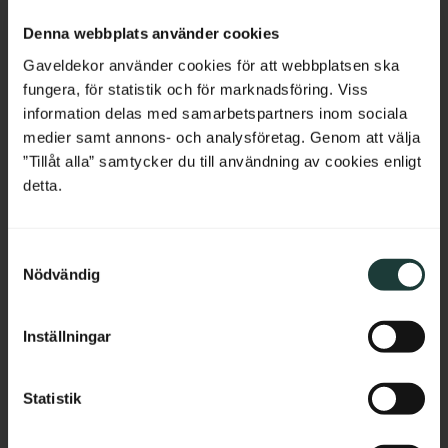
Netherlands
Denna webbplats använder cookies
Belgium
Gaveldekor använder cookies för att webbplatsen ska
fungera, för statistik och för marknadsföring. Viss
France
information delas med samarbetspartners inom sociala
Krönlist & Midjelist - 45 
Krönlist & Midjelist - 56 
medier samt annons- och analysföretag. Genom att välja
x 95 mm - Nr. 28-CL-003
x 95 mm - Nr. 28-CL-002
Bulgaria
”Tillåt alla” samtycker du till användning av cookies enligt
Krönlist & midjelist i gran 45 x 
56 x 80 (95) mm. En krönlist 
95 mm. Passar över fönster och 
med lutande ovansida. Listen 
detta.
dörrar eller som midja vid 
fungerar både som krönlist över 
Croatia
panelbrytning. Levereras 
fönster och dörrar samt som 
obehandlad och kan målas i 
midja vid panelbrytning.
önskad kulör.
S
Cyprus
Nödvändig
a
220
kr
/
meter
260
kr
/
meter
m
Czech Republic
t
Inställningar
Lägg till i favoriter
Lägg till i favoriter
y
Estonia
c
k
Statistik
Greece
e
s