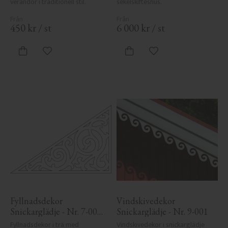
verandor i traditionell stil.
sekelskifteshus.
450
kr
/
st
6 000
kr
/
st
Lägg till i favoriter
Lägg till i favoriter
Fyllnadsdekor 
Vindskivedekor 
Snickarglädje - Nr. 7-001 
Snickarglädje - Nr. 9-001
- Gavel & Nockdekor
Fyllnadsdekor i trä med 
Vindskivedekor i snickarglädje 