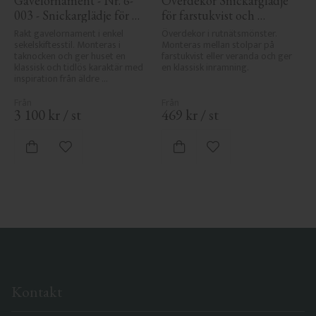
Gavelornament - Nr. 6-
Överdekor Snickarglädje 
003 - Snickarglädje för 
för farstukvist och 
tak & taknock
veranda - Nr. 8-003
Rakt gavelornament i enkel 
Överdekor i rutnätsmönster. 
sekelskiftesstil. Monteras i 
Monteras mellan stolpar på 
taknocken och ger huset en 
farstukvist eller veranda och ger 
klassisk och tidlös karaktär med 
en klassisk inramning.
inspiration från äldre 
byggnadstradition.
3 100
kr
/
st
469
kr
/
st
Lägg till i favoriter
Lägg till i favoriter
Kontakt