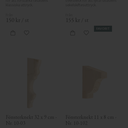
för att förstärka fasadens 
överbleck för att lyfta fasadens 
klassiska uttryck.
sekelskiftesuttryck.
150
kr
/
st
155
kr
/
st
FAVORIT
Lägg till i favoriter
Lägg till i favoriter
Fönsterknekt 32 x 9 cm - 
Fönsterknekt 11 x 8 cm - 
Nr. 10-03
Nr. 10-102