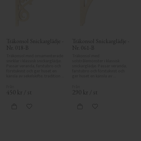
Träkonsol Snickarglädje - 
Träkonsol Snickarglädje - 
Nr. 018-B
Nr. 061-B
Träkonsol med ornamenterade 
Träkonsol med 
snirklar i klassisk snickarglädje. 
solstrålemönster i klassisk 
Passar veranda, farstubro och 
snickarglädje. Passar veranda, 
förstukvist och ger huset en 
farstubro och förstukvist och 
känsla av sekelskifte, tradition 
ger huset en känsla av 
och elegans.
sekelskifte, tradition och 
elegans.
450
kr
/
st
290
kr
/
st
Lägg till i favoriter
Lägg till i favoriter