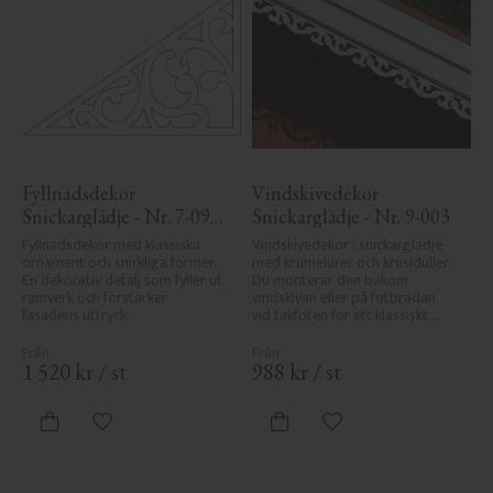
Fyllnadsdekor 
Vindskivedekor 
Snickarglädje - Nr. 7-090 
Snickarglädje - Nr. 9-003
- Gavel & Nockdekor
Fyllnadsdekor med klassiska 
Vindskivedekor i snickarglädje 
ornament och snirkliga former. 
med krumelurer och krusiduller. 
En dekorativ detalj som fyller ut 
Du monterar den bakom 
ramverk och förstärker 
vindskivan eller på fotbrädan 
fasadens uttryck.
vid takfoten för ett klassiskt 
uttryck.
1 520
kr
/
st
988
kr
/
st
Lägg till i favoriter
Lägg till i favoriter