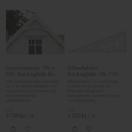
Gavelornament - Nr. 6-
Fyllnadsdekor 
020 - Snickarglädje för 
Snickarglädje - Nr. 7-020 
tak & taknock
- Gavel & Nockdekor
Rakt gavelornament med enkel 
Fyllnadsdekor i trä med inslag 
form. En diskret takdekor i trä 
av blad och ornament. En 
som ger huset en klassisk och 
dekorativ detalj som 
harmonisk känsla i 
kompletterar ramverk vid gavel 
sekelskiftesstil.
och takutsprång.
3 700
kr
/
st
1 520
kr
/
st