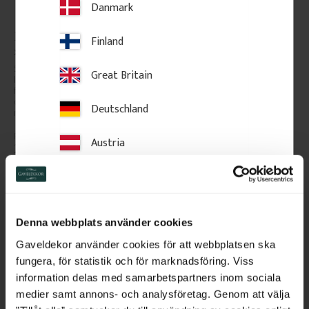
Danmark
Krönlist & Midjelist - 56 
Räckesprofil i Björk - 
Finland
x 95 mm - Nr. 28-CL-001
Klassisk - Nr. 5-011-B
56 x 95 mm. En krönlist med 
Dekorativ räckesspjäla i björk 
Great Britain
lutande ovansida. Listen 
med smal profil. Passar för 
fungerar både över fönster och 
verandor, altaner och balkonger 
dörr (dörröverstycke) samt som 
i klassisk stil.
Deutschland
midja vid panelbrytning.
Austria
225
kr
/
meter
143
kr
/
st
FAVORIT
Switzerland
Lägg till i favoriter
Lägg till i favoriter
Netherlands
Denna webbplats använder cookies
Belgium
Gaveldekor använder cookies för att webbplatsen ska
fungera, för statistik och för marknadsföring. Viss
France
information delas med samarbetspartners inom sociala
medier samt annons- och analysföretag. Genom att välja