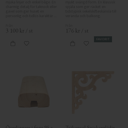
mjuka linjer och enkel båge. En 
mjukt svängd form. En klassisk 
charmig detalj för taknock eller 
spjäla som ger räcket en 
gavel som ger huset en 
tidstypisk sekelskifteskänsla till 
personlig och tidlös karaktär 
veranda och balkong.
med sekelskiftesstil.
3 100
kr
/
st
176
kr
/
st
FAVORIT
Lägg till i favoriter
Lägg till i favoriter
Överliggare i furu 95 x 
Träkonsol Snickarglädje - 