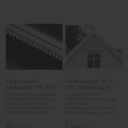
Lägg till i favoriter
Lägg till i favoriter
Vindskivedekor 
Gavelornament - Nr. 6-
Snickarglädje - Nr. 9-019
030 - Snickarglädje för 
tak & taknock
Vindskivedekor i snickarglädje 
Gavelornament med 
med taggar. Du monterar den 
solfjäderformad dekor som ger 
bakom vindskivan eller på 
huset en unik 
fotbrädan vid takfoten och får 
sekelskifteskaraktär. Monteras i 
ett tydligt och tidstypiskt 
taknock och skapar ett tydligt 
sekelskiftesutseende.
blickfång.
850
kr
/
st
3 700
kr
/
st