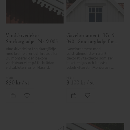
Vindskivedekor 
Gavelornament - Nr. 6-
Snickarglädje - Nr. 9-005
040 - Snickarglädje för 
tak & taknock
Vindskivedekor i snickarglädje 
Gavelornament med 
med krumelurer och krusiduller. 
solstrålemönster i trä. En 
Du monterar den bakom 
dekorativ takdekor som ger 
vindskivan eller på fotbrädan 
huset en ljus och klassisk 
vid takfoten för en klassisk 
sekelskiftesstil. Monteras i 
sekelskiftesveranda.
taknock eller gavel.
850
kr
/
st
3 100
kr
/
st
Lägg till i favoriter
Lägg till i favoriter