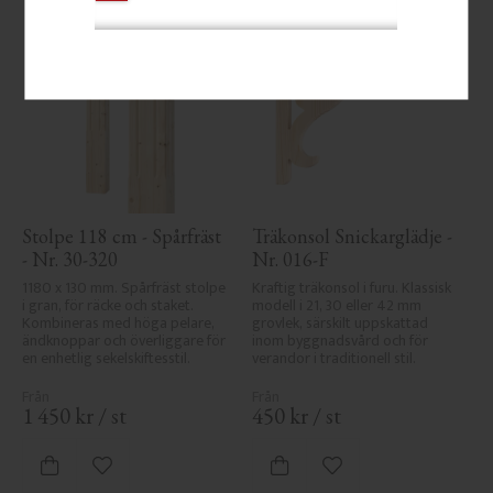
Stolpe 118 cm - Spårfräst 
Träkonsol Snickarglädje - 
- Nr. 30-320
Nr. 016-F
1180 x 130 mm. Spårfräst stolpe 
Kraftig träkonsol i furu. Klassisk 
i gran, för räcke och staket. 
modell i 21, 30 eller 42 mm 
Kombineras med höga pelare, 
grovlek, särskilt uppskattad 
ändknoppar och överliggare för 
inom byggnadsvård och för 
en enhetlig sekelskiftesstil.
verandor i traditionell stil.
1 450
kr
/
st
450
kr
/
st
Lägg till i favoriter
Lägg till i favoriter