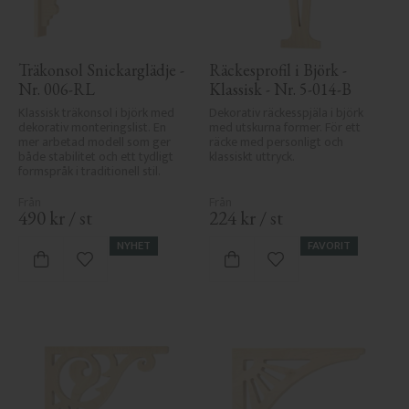
Träkonsol Snickarglädje - 
Räckesprofil i Björk - 
Nr. 006-RL
Klassisk - Nr. 5-014-B
Klassisk träkonsol i björk med 
Dekorativ räckesspjäla i björk 
dekorativ monteringslist. En 
med utskurna former. För ett 
mer arbetad modell som ger 
räcke med personligt och 
både stabilitet och ett tydligt 
klassiskt uttryck.
formspråk i traditionell stil.
490
kr
/
st
224
kr
/
st
NYHET
FAVORIT
Lägg till i favoriter
Lägg till i favoriter