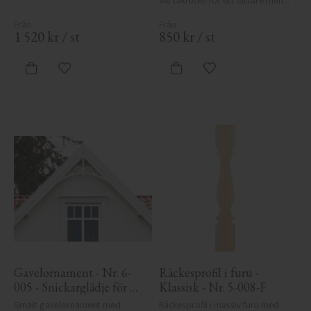
vid takfoten för ett lättare men 
klassiskt uttryck.
1 520
kr
/
st
850
kr
/
st
Lägg till i favoriter
Lägg till i favoriter
Gavelornament - Nr. 6-
Räckesprofil i furu - 
005 - Snickarglädje för 
Klassisk - Nr. 5-008-F
tak & taknock
Smalt gavelornament med 
Räckesprofil i massiv furu med 