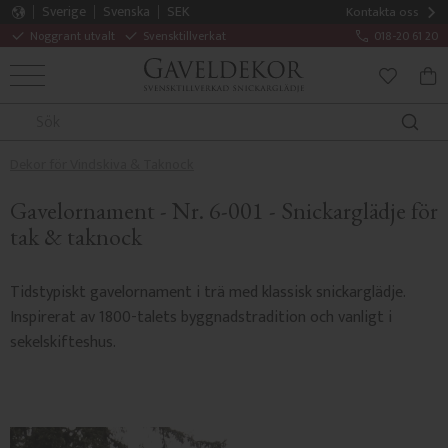
Sverige
Svenska
SEK
Kontakta oss
Noggrant utvalt
Svensktillverkat
018-20 61 20
MENY
KUN
FAVORITE
Dekor för Vindskiva & Taknock
Gavelornament - Nr. 6-001 - Snickarglädje för
tak & taknock
Tidstypiskt gavelornament i trä med klassisk snickarglädje.
Inspirerat av 1800-talets byggnadstradition och vanligt i
sekelskifteshus.