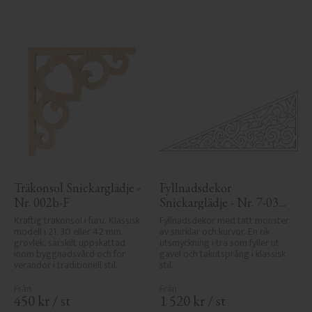
Träkonsol Snickarglädje - 
Fyllnadsdekor 
Nr. 002b-F
Snickarglädje - Nr. 7-030 
- Gavel & Nockdekor
Kraftig träkonsol i furu. Klassisk 
Fyllnadsdekor med tätt mönster 
modell i 21, 30 eller 42 mm 
av snirklar och kurvor. En rik 
grovlek, särskilt uppskattad 
utsmyckning i trä som fyller ut 
inom byggnadsvård och för 
gavel och takutsprång i klassisk 
verandor i traditionell stil.
stil.
450
kr
/
st
1 520
kr
/
st