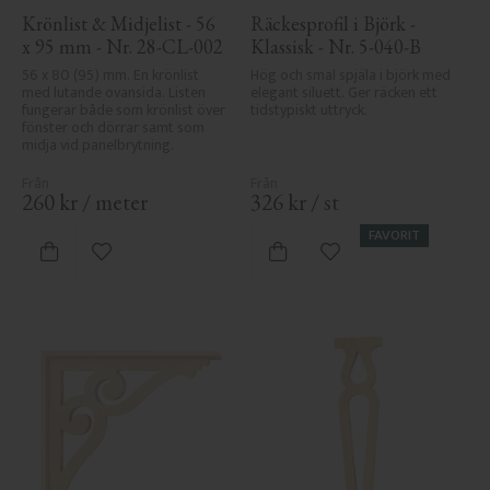
Krönlist & Midjelist - 56 
Räckesprofil i Björk - 
x 95 mm - Nr. 28-CL-002
Klassisk - Nr. 5-040-B
56 x 80 (95) mm. En krönlist 
Hög och smal spjäla i björk med 
med lutande ovansida. Listen 
elegant siluett. Ger räcken ett 
fungerar både som krönlist över 
tidstypiskt uttryck.
fönster och dörrar samt som 
midja vid panelbrytning.
260
kr
/
meter
326
kr
/
st
FAVORIT
Lägg till i favoriter
Lägg till i favoriter