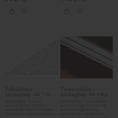
Lägg till i favoriter
Lägg till i favoriter
Fyllnadsdekor 
Vindskivedekor 
Snickarglädje - Nr. 7-001 
Snickarglädje - Nr. 9-018
- Gavel & Nockdekor
Fyllnadsdekor i trä med 
Vindskivedekor i snickarglädje 
klassiska snirklar. Monteras i 
med små taggar (6 cm breda). 
ramverk eller undertak och ger 
Du monterar den bakom 
verandor en sekelskifteskänsla.
vindskivan eller på fotbrädan 