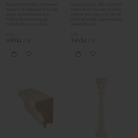
140
Klassisk mittdekor. Monteras 
Stolplock i trä, 105 x 105 mm. 
mellan två träkonsoler för att 
Dekorativt lock som skyddar 
skapa en harmonisk och 
stolpar mot regn och ger ett 
tidstypisk inramning på 
klassiskt avslut i gammeldags 
farstukvist och veranda.
sekelskiftesstil.
450
kr
/
st
145
kr
/
st
Lägg till i favoriter
Lägg till i favoriter