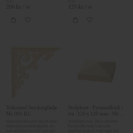
206
kr
/
st
125
kr
/
st
Lägg till i favoriter
Lägg till i favoriter
Träkonsol Snickarglädje - 
Stolphatt - Pyramidlock i 
Nr. 001-RL
trä - 120 x 120 mm - Nr. 
34-167
Klassisk träkonsol i björk med 
Stolphatt i trä, 120 x 120 mm. 
dekorativ monteringslist. En 
Pyramidformat lock som 
mer arbetad modell som ger 
skyddar stolpar mot regn och 