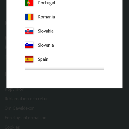
Portugal
Romania
Kontakt
Slovakia
E-post: order@gaveldekor.se
Slovenia
Kontaktformulär
Telefon: 018-20 61 20
Spain
Information
Köpvillkor
Reklamation och retur
Om Gaveldekor
Företagsinformation
Cookies