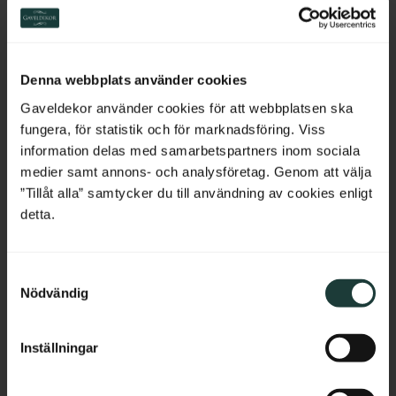
Din beställning skickas
vanligtvis inom 3–10
Switzerland
arbetsdagar.
I vissa fall kan vi påverka leveranstiden så att den blir
Netherlands
något kortare.
Kontakta oss
om du har särskilda
Denna webbplats använder cookies
önskemål.
Belgium
Gaveldekor använder cookies för att webbplatsen ska
fungera, för statistik och för marknadsföring. Viss
Returer
France
information delas med samarbetspartners inom sociala
medier samt annons- och analysföretag. Genom att välja
Läs mer om våra
köpvillkor
.
Bulgaria
”Tillåt alla” samtycker du till användning av cookies enligt
detta.
Croatia
Relaterade produkter
S
Cyprus
Nödvändig
a
m
Czech Republic
t
Inställningar
y
Estonia
c