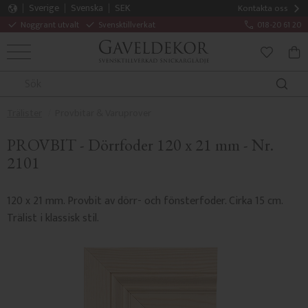
Sverige
Svenska
SEK
Kontakta oss
Noggrant utvalt
Svensktillverkat
018-20 61 20
MENY
KUN
FAVORITE
Trälister
Provbitar & Varuprover
PROVBIT - Dörrfoder 120 x 21 mm - Nr.
2101
120 x 21 mm. Provbit av dörr- och fönsterfoder. Cirka 15 cm.
Trälist i klassisk stil.