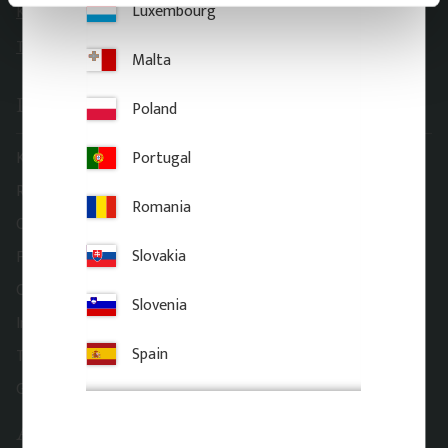
Luxembourg
Kontaktformulär
Telefon: 018-20 61 20
Malta
Information
Poland
Portugal
Köpvillkor
Reklamation och retur
Romania
Om Gaveldekor
Slovakia
Företagsinformation
Cookies
Slovenia
Integritetspolicy
Spain
Tillgänglighet
Gaveldekor – Mina sidor
Adress