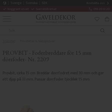
Sverige
Svenska
SEK
Kontakta oss
Noggrant utvalt
Svensktillverkat
018-20 61 20
MENY
KUN
FAVORITE
Trälister
Provbitar & Varuprover
PROVBIT - Foderbreddare för 15 mm
dörrfoder- Nr. 2209
Provbit, cirka 15 cm. Breddar dörrfodret med 30 mm och ger
ett djup på 33 mm. Passar dörrfoder tjocklek 15 mm