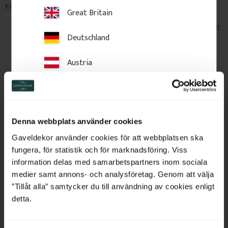
Frakt & leverans
Great Britain
Mindre paket (under 150 cm och 20 kg) levereras normalt
Deutschland
till närmaste ombud, paketbox eller utlämningsställe.
Beställningar som väger mer än 20 kg kan delas upp i
Austria
flera separata försändelser. Varje försändelse får ett
eget sändningsnummer och avisering, precis som om det
Switzerland
vore flera olika beställningar.
Större produkter som inte kan delas upp, t.ex. trälister
Netherlands
och artiklar längre än 150 cm, skickas med hemleverans.
Denna webbplats använder cookies
Fraktkostnaden beräknas automatiskt i kassan.
Belgium
Gaveldekor använder cookies för att webbplatsen ska
fungera, för statistik och för marknadsföring. Viss
Möjlighet att hämta på fabrik
France
information delas med samarbetspartners inom sociala
I vissa fall kan du hämta din beställning direkt på våra
medier samt annons- och analysföretag. Genom att välja
Bulgaria
”Tillåt alla” samtycker du till användning av cookies enligt
lager.
Här hittar du mer information.
detta.
Croatia
Leveranstid