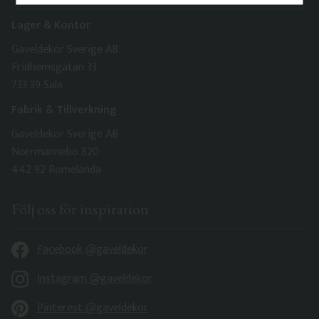
Lager & Kontor
Gaveldekor Sverige AB
Fridhemsgatan 33
733 39 Sala
Fabrik & Tillverkning
Gaveldekor Sverige AB
Norrmannebo 820
442 92 Romelanda
Följ oss för inspiration
Facebook @gaveldekor
Instagram @gaveldekor
Pinterest @gaveldekor