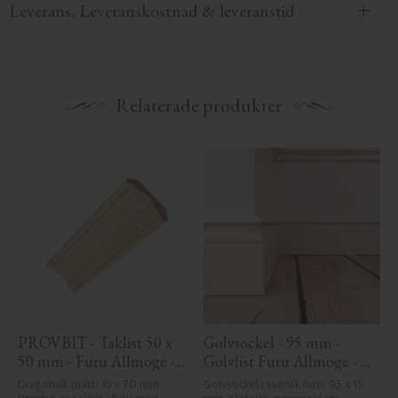
Leverans, Leveranskostnad & leveranstid
Relaterade produkter
PROVBIT - Taklist 50 x 
Golvsockel - 95 mm - 
50 mm - Furu Allmoge - 
Golvlist Furu Allmoge - 
Nr. 4104
Nr. 1112
Diagonalt mått: 15 x 70 mm. 
Golvsockel i svensk furu, 95 x 15 