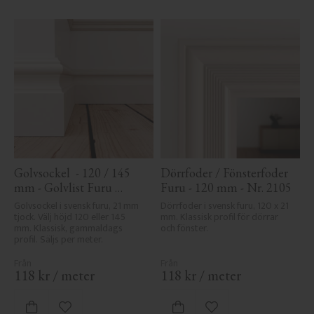
Golvsockel  - 120 / 145 
Dörrfoder / Fönsterfoder 
mm - Golvlist Furu 
Furu - 120 mm - Nr. 2105
Sekelskifte - Nr. 1107
Golvsockel i svensk furu, 21 mm 
Dörrfoder i svensk furu, 120 x 21 
tjock. Välj höjd 120 eller 145 
mm. Klassisk profil för dörrar 
mm. Klassisk, gammaldags 
och fönster.
profil. Säljs per meter.
118
kr
/
meter
118
kr
/
meter