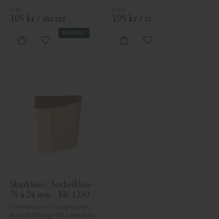
105
kr
/
meter
195
kr
/
st
FAVORIT
Lägg till i favoriter
Lägg till i favoriter
Skurkloss / Sockelkloss - 
75 x 24 mm - Nr. 1250
Foderkloss och fodersockel i 
klassisk allmogestil. Levereras i 