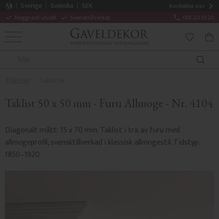
Sverige
Svenska
SEK
Kontakta oss
Noggrant utvalt
Svensktillverkat
018-20 61 20
MENY
KUN
FAVORITE
Trälister
Taklister
Taklist 50 x 50 mm - Furu Allmoge - Nr. 4104
Diagonalt mått: 15 x 70 mm. Taklist i trä av furu med
allmogeprofil, svensktillverkad i klassisk allmogestil. Tidstyp:
1850–1920.