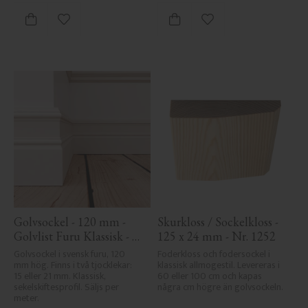
Lägg till i favoriter
Lägg till i favoriter
Golvsockel - 120 mm - 
Skurkloss / Sockelkloss - 
Golvlist Furu Klassisk - 
125 x 24 mm - Nr. 1252
Nr. 1103
Golvsockel i svensk furu, 120 
Foderkloss och fodersockel i 
mm hög. Finns i två tjocklekar: 
klassisk allmogestil. Levereras i 
15 eller 21 mm. Klassisk, 
60 eller 100 cm och kapas 
sekelskiftesprofil. Säljs per 
några cm högre än golvsockeln.
meter.