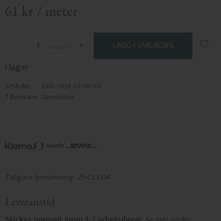
61
kr
/
meter
Lägg 
-
+
meter
I lager
Artikelnr
25CL-004-72-50-50
Tillverkare
Gaveldekor
Tidigare benämning: 25-CL-004
Leveranstid
Skickas normalt inom 5-7 arbetsdagar.
Se mer under