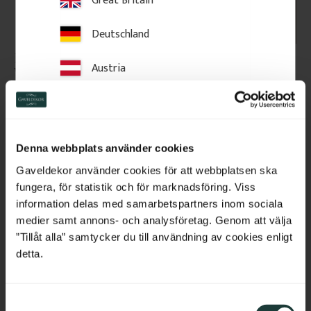
Deutschland
Dekorlist 56 x 15 mm - 
Taklist 32 x 32 mm - 
Austria
Vägglist - Nr. 3104
Furu Svanhals - Nr. 4106
56 x 15 mm. Gammaldags 
Diagonalt mått: 15 x 43 mm. 
Switzerland
dekorlist i klassisk stil. Fungerar 
Enkel taklist i trä av furu med 
också som dörrfoder.
svanhalsprofil, svensktillverkad i 
klassisk allmogestil. Tidstyp: 
Netherlands
1850–1920.
Denna webbplats använder cookies
Belgium
51
kr
/
meter
49
kr
/
meter
Gaveldekor använder cookies för att webbplatsen ska
fungera, för statistik och för marknadsföring. Viss
France
information delas med samarbetspartners inom sociala
Lägg till i favoriter
Lägg till i favoriter
medier samt annons- och analysföretag. Genom att välja
Bulgaria
”Tillåt alla” samtycker du till användning av cookies enligt
detta.
Croatia
S
Cyprus