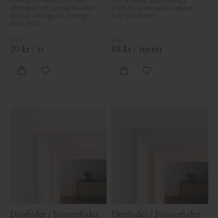
Provbit av taklist i furu med 
mm. Klassisk, gammaldags 
allmogeprofil, svensktillverkad i 
profil för traditionella miljöer. 
klassisk allmogestil. Tidstyp: 
Säljs per meter.
1850–1920.
20
kr
/
st
88
kr
/
meter
Lägg till i favoriter
Lägg till i favoriter
Dörrfoder / Fönsterfoder 
Dörrfoder / Fönsterfoder 