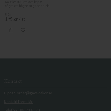
60 eller 100 cm och kapas 
några cm högre än golvsockeln.
195
kr
/
st
Lägg till i favoriter
Kontakt
E-post: order@gaveldekor.se
Kontaktformulär
Telefon: 018-20 61 20