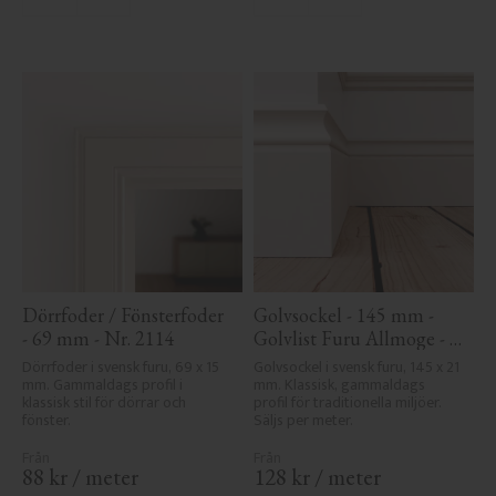
Lägg till i favoriter
Lägg till i favoriter
Dörrfoder / Fönsterfoder 
Golvsockel - 145 mm - 
- 69 mm - Nr. 2114
Golvlist Furu Allmoge - 
Nr. 1110
Dörrfoder i svensk furu, 69 x 15 
Golvsockel i svensk furu, 145 x 21 
mm. Gammaldags profil i 
mm. Klassisk, gammaldags 
klassisk stil för dörrar och 
profil för traditionella miljöer. 
fönster.
Säljs per meter.
88
kr
/
meter
128
kr
/
meter