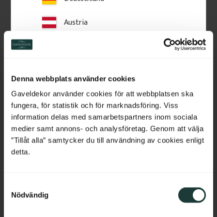
185
kr
/
st
326
kr
/
st
Austria
FAVORIT
Switzerland
Lägg till i favoriter
Lägg till i favoriter
Netherlands
Denna webbplats använder cookies
Belgium
Gaveldekor använder cookies för att webbplatsen ska
fungera, för statistik och för marknadsföring. Viss
France
information delas med samarbetspartners inom sociala
medier samt annons- och analysföretag. Genom att välja
Bulgaria
”Tillåt alla” samtycker du till användning av cookies enligt
detta.
Croatia
Räckesprofil i Björk - 
Räckesprofil i furu - 
S
Cyprus
Klassisk - Nr. 5-046-B
Klassisk - Nr. 5-040-F
Nödvändig
a
Dekorativ spjäla i björk med 
Räckesspjäla i massiv furu med 
m
Czech Republic
svepande profil. En klassisk 
utskuren fyrklöver. En tidstypisk 