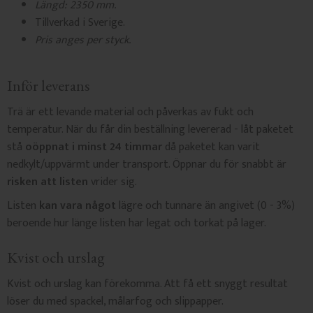
Längd: 2350 mm.
Tillverkad i Sverige.
Pris anges per styck.
Inför leverans
Trä är ett levande material och påverkas av fukt och
temperatur. När du får din beställning levererad - låt paketet
stå
oöppnat i minst 24 timmar
då paketet kan varit
nedkylt/uppvärmt under transport. Öppnar du för snabbt är
risken att listen
vrider sig.
Listen
kan vara något
lägre och tunnare än angivet (0 - 3%)
beroende hur länge listen har legat och torkat på lager.
Kvist och urslag
Kvist och urslag kan förekomma. Att få ett snyggt resultat
löser du med spackel, målarfog och slippapper.