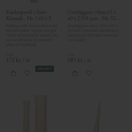
Räckesprofil i furu - 
Överliggare i furu 65 x 
Klassisk - Nr. 5-011-F
40 x 2350 mm - Nr. 32-
204A
Räckesprofil i massiv furu med 
Överliggare i furu, 2350 x 65 x 
klassisk dekor. Spjäla som ger 
40 mm. Dekorativ handledare 
räcket en tidstypisk känsla och 
som passar till både verandor 
passar veranda, farstukvist, 
och staket.
altan och balkong.
172
kr
/
st
685
kr
/
st
FAVORIT
Lägg till i favoriter
Lägg till i favoriter