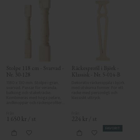
Stolpe 118 cm - Svarvad - 
Räckesprofil i Björk - 
Nr. 30-128
Klassisk - Nr. 5-014-B
1180 x 130 mm. Stolpe i gran, 
Dekorativ räckesspjäla i björk 
svarvad. Passar för veranda, 
med utskurna former. För ett 
balkong och staketräcke. 
räcke med personligt och 
Kombineras med höga pelare, 
klassiskt uttryck.
ändknoppar och räckesprofiler i 
klassisk sekelskiftesstil.
1 650
kr
/
st
224
kr
/
st
FAVORIT
Lägg till i favoriter
Lägg till i favoriter