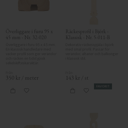
Överliggare i furu 95 x 
Räckesprofil i Björk - 
45 mm - Nr. 32-020
Klassisk - Nr. 5-011-B
Överliggare i furu 95 x 45 mm. 
Dekorativ räckesspjäla i björk 
En klassisk handledare med 
med smal profil. Passar för 
vacker profil som ger verandor 
verandor, altaner och balkonger 
och räcken en tidstypisk 
i klassisk stil.
sekelskifteskaraktär.
350
kr
/
meter
143
kr
/
st
FAVORIT
Lägg till i favoriter
Lägg till i favoriter