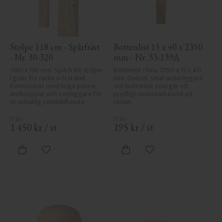
Stolpe 118 cm - Spårfräst 
Bottenlist 15 x 40 x 2350 
- Nr. 30-320
mm - Nr. 33-139A
1180 x 130 mm. Spårfräst stolpe 
Bottenlist i furu, 2350 x 15 x 40 
i gran, för räcke och staket. 
mm. Diskret, smal underliggare 
Kombineras med höga pelare, 
och bottenlist som ger ett 
ändknoppar och överliggare för 
prydligt nederkantavslut på 
en enhetlig sekelskiftesstil.
räcket.
1 450
kr
/
st
195
kr
/
st
Lägg till i favoriter
Lägg till i favoriter