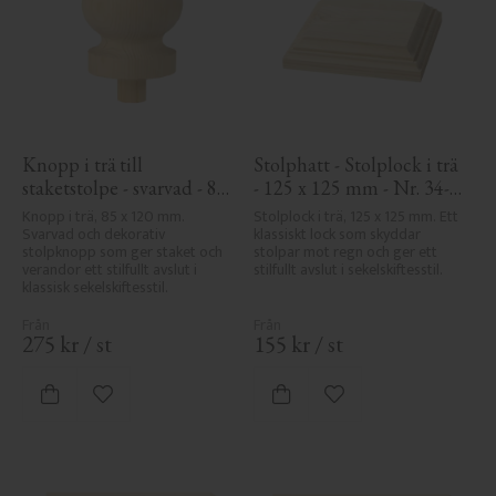
Knopp i trä till 
Stolphatt - Stolplock i trä 
staketstolpe - svarvad - 85 
- 125 x 125 mm - Nr. 34-
x 120 mm - Nr. 34-143
172
Knopp i trä, 85 x 120 mm. 
Stolplock i trä, 125 x 125 mm. Ett 
Svarvad och dekorativ 
klassiskt lock som skyddar 
stolpknopp som ger staket och 
stolpar mot regn och ger ett 
verandor ett stilfullt avslut i 
stilfullt avslut i sekelskiftesstil.
klassisk sekelskiftesstil.
275
kr
/
st
155
kr
/
st
Lägg till i favoriter
Lägg till i favoriter