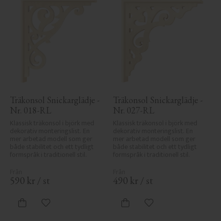
Träkonsol Snickarglädje - 
Träkonsol Snickarglädje - 
Nr. 018-RL
Nr. 027-RL
Klassisk träkonsol i björk med 
Klassisk träkonsol i björk med 
dekorativ monteringslist. En 
dekorativ monteringslist. En 
mer arbetad modell som ger 
mer arbetad modell som ger 
både stabilitet och ett tydligt 
både stabilitet och ett tydligt 
formspråk i traditionell stil.
formspråk i traditionell stil.
590
kr
/
st
490
kr
/
st
Lägg till i favoriter
Lägg till i favoriter