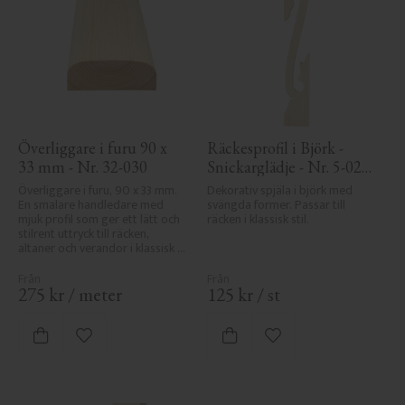
Överliggare i furu 90 x 
Räckesprofil i Björk - 
33 mm - Nr. 32-030
Snickarglädje - Nr. 5-020-
B
Överliggare i furu, 90 x 33 mm. 
Dekorativ spjäla i björk med 
En smalare handledare med 
svängda former. Passar till 
mjuk profil som ger ett lätt och 
räcken i klassisk stil.
stilrent uttryck till räcken, 
altaner och verandor i klassisk 
sekelskiftesstil.
275
kr
/
meter
125
kr
/
st
Lägg till i favoriter
Lägg till i favoriter