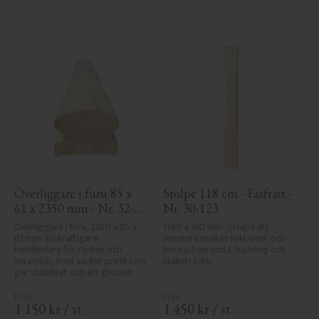
Överliggare i furu 85 x 
Stolpe 118 cm - Fasfräst - 
61 x 2350 mm - Nr. 32-
Nr. 30-123
145A
Överliggare i furu, 2350 x 85 x 
1180 x 130 mm. Stolpe att 
61 mm. En kraftigare 
montera mellan sektioner och 
handledare för räcken och 
hörn på veranda, balkong och 
verandor, med vacker profil som 
staketräcke.
ger stabilitet och ett genuint 
uttryck i klassisk stil.
1 150
kr
/
st
1 450
kr
/
st