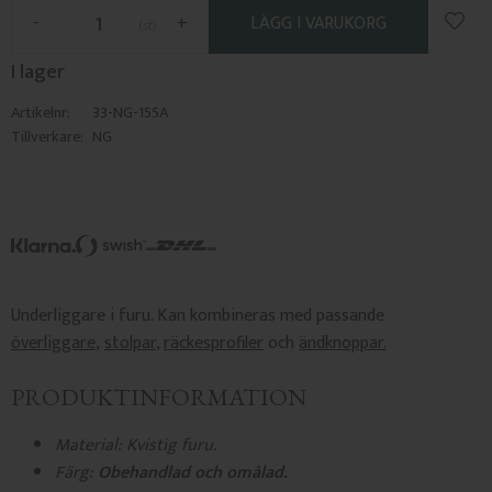
Lägg 
-
+
st
I lager
Artikelnr
33-NG-155A
Tillverkare
NG
Underliggare i furu. Kan kombineras med passande
överliggare
,
stolpar
,
räckesprofiler
och
ändknoppar.
PRODUKTINFORMATION
Material: Kvistig furu.
Färg:
Obehandlad och omålad.