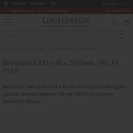
Sverige
Svenska
SEK
Kontakta oss
Noggrant utvalt
Svensktillverkat
018-20 61 20
MENY
KUN
FAVORITE
Räcke, Stolpar & Staket
Överliggare & Handledare
Bottenstock 115 x 40 x 2350 mm - Nr. 33-
155A
Bottenlist i furu, 2350 x 115 x 40 mm. Kraftigare underliggare
som bär svarvade balustrar och ger räcket ett gediget,
dekorativt uttryck.